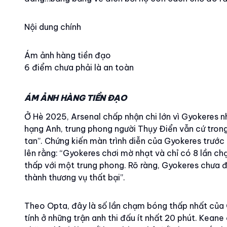
Nội dung chính
Ám ảnh hàng tiền đạo
6 điểm chưa phải là an toàn
ÁM ẢNH HÀNG TIỀN ĐẠO
Ở Hè 2025, Arsenal chấp nhận chi lớn vì Gyokeres n
hạng Anh, trung phong người Thụy Điển vẫn cứ trong
tan”. Chứng kiến màn trình diễn của Gyokeres trước
lên rằng: “Gyokeres chơi mờ nhạt và chỉ có 8 lần 
thấp với một trung phong. Rõ ràng, Gyokeres chưa đ
thành thương vụ thất bại”.
Theo Opta, đây là số lần chạm bóng thấp nhất của 
tính ở những trận anh thi đấu ít nhất 20 phút. Kean