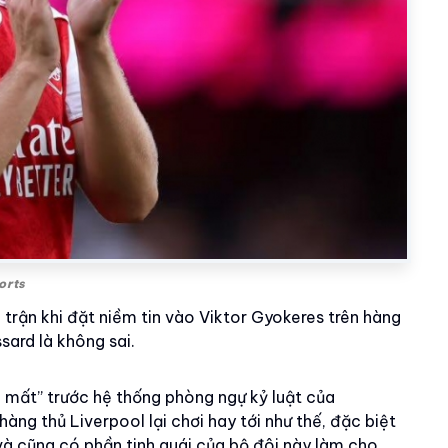
orts
 trận khi đặt niềm tin vào Viktor Gyokeres trên hàng
sard là không sai.
n mất” trước hệ thống phòng ngự kỷ luật của
àng thủ Liverpool lại chơi hay tới như thế, đặc biệt
 và cũng có phần tinh quái của bộ đôi này làm cho