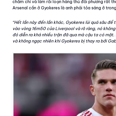
chăm chỉ và làm rối loạn hàng thủ đối phương rất t
Arsenal cần ở Gyokeres là anh phải tỏa sáng ở tro
“Hết lần này đến lần khác, Gyokeres lùi quá sâu để 
vào vòng 16m50 của Liverpool và rõ ràng, nó không p
đó diễn ra khá nhiều trận đã qua mà cậu ta có mặt. M
và không ngạc nhiên khi Gyokeres bị thay ra bởi Gabr