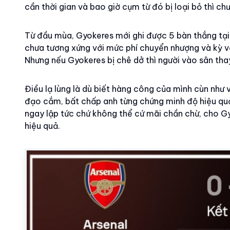
cần thời gian và bao giờ cụm từ đó bị loại bỏ thì chư
Từ đầu mùa, Gyokeres mới ghi được 5 bàn thắng tại 
chưa tương xứng với mức phí chuyển nhượng và kỳ v
Nhưng nếu Gyokeres bị chê dở thì người vào sân thay
Điều lạ lùng là dù biết hàng công của mình cùn như v
đạo cắm, bất chấp anh từng chứng minh độ hiệu quả
ngay lập tức chứ không thể cứ mãi chần chừ, cho Gy
hiệu quả.