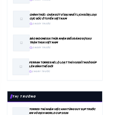
CHÍNH THỨC: CHÂN SÚT VĨ ĐẠI NHẤT LỊCH SỬ BỊ LOẠI
CỰC SỐC Ở TUYỂN VIỆT NAM
image
schedule
2 NGÀY TRƯỚC
BÁO INDONESIA THỪA NHẬN ĐIỀU ĐÁNG SỢ SAU
TRẬN THUA VIỆT NAM
image
schedule
2 NGÀY TRƯỚC
FERRAN TORRES HÉ LỘ LOẠT THÚ VUI BẤT NGỜ GIÚP
LÊN ĐỈNH THẾ GIỚI
image
schedule
2 NGÀY TRƯỚC
THỊ TRƯỜNG
TORRES THÚ NHẬN VIỆC ANH TỪNG SUY SỤP TRƯỚC
KHI VÔ ĐỊCH WORLD CUP 2026