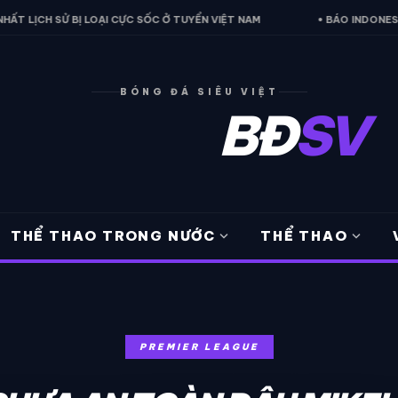
LOẠI CỰC SỐC Ở TUYỂN VIỆT NAM
• BÁO INDONESIA THỪA NHẬN ĐI
BÓNG ĐÁ SIÊU VIỆT
BĐ
SV
expand_more
expand_more
THỂ THAO TRONG NƯỚC
THỂ THAO
PREMIER LEAGUE