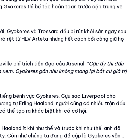
ng Gyokeres thì bế tắc hoàn toàn trước cặp trung vệ
i. Gyokeres và Trossard đều bị rút khỏi sân ngay sau
rõ rệt từ HLV Arteta nhưng hết cách bởi càng giữ họ
eville chỉ trích tiền đạo của Arsenal:
“Cậu ấy thi đấu
n xem, Gyokeres gần như không mang lại bất cứ giá trị
n tiếng bênh vực Gyokeres. Cựu sao Liverpool cho
ương tự Erling Haaland, người cũng có nhiều trận đấu
 thể tạo ra khác biệt khi có cơ hội.
aaland ít khi như thế và trước khi như thế, anh đã
ity. Còn như chúng ta đang đề cập là Gyokeres vẫn…