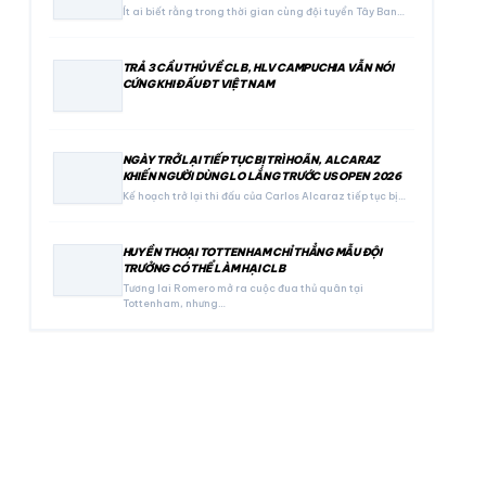
Ít ai biết rằng trong thời gian cùng đội tuyển Tây Ban…
TRẢ 3 CẦU THỦ VỀ CLB, HLV CAMPUCHIA VẪN NÓI
CỨNG KHI ĐẤU ĐT VIỆT NAM
NGÀY TRỞ LẠI TIẾP TỤC BỊ TRÌ HOÃN, ALCARAZ
KHIẾN NGƯỜI DÙNG LO LẮNG TRƯỚC US OPEN 2026
Kế hoạch trở lại thi đấu của Carlos Alcaraz tiếp tục bị…
HUYỀN THOẠI TOTTENHAM CHỈ THẲNG MẪU ĐỘI
TRƯỞNG CÓ THỂ LÀM HẠI CLB
Tương lai Romero mở ra cuộc đua thủ quân tại
Tottenham, nhưng…