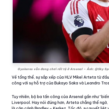
Gyokeres vẫn đang chơi rất tệ ở Arsenal – Ảnh: @Sky Sp
Về tổng thể, sự sắp xếp của HLV Mikel Arteta từ đầu
công với sự hỗ trợ của Bukayo Saka và Leandro Tros
Tuy nhiên, bộ ba tấn công của Arsenal gần như “biế
Liverpool. Hay nói đúng hơn, Arteta chẳng thể ngờ, h
là cặp cánh Bradley – Kerkez. Tốc độ, sự quyết liệt