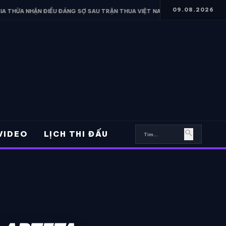
09.08.2026
ỀU ĐÁNG SỢ SAU TRẬN THUA VIỆT NAM
• FERRAN TORRES HÉ LỘ LO
search
VIDEO
LỊCH THI ĐẤU