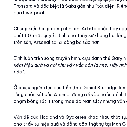
Trossard và đặc biệt là Saka gần như “tắt điện. Riê
của Liverpool.
Chứng kiến hàng công chơi dở, Arteta phải thay ngườ
phút 60, một quyết định cho thấy sự không hài lòng 
trên sân, Arsenal sẽ lại càng bế tắc hơn.
Bình luận trên sóng truyền hình, cựu danh thủ Gary N
kém hiệu quả và nói như vậy vẫn còn là nhẹ. Hãy nhì
nào”.
Ở chiều ngược lại, cựu tiền đạo Daniel Sturridge lê
rằng chân sút của Arsenal đang rơi vào hoàn cảnh t
chạm bóng rất ít trong màu áo Man City nhưng vẫn có
Vấn đề của Haaland và Gyokeres khác nhau thật sự. H
cho thấy sự hiệu quả và đẳng cấp thật sự tại Man C