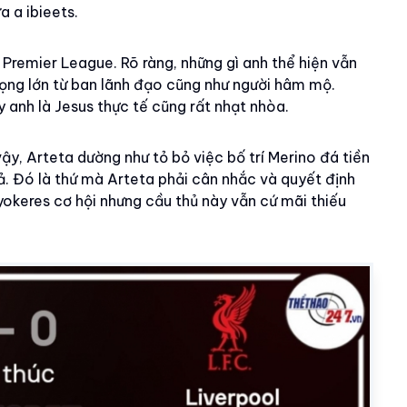
a a ibieets.
Premier League. Rõ ràng, những gì anh thể hiện vẫn
ọng lớn từ ban lãnh đạo cũng như người hâm mộ.
 anh là Jesus thực tế cũng rất nhạt nhòa.
ậy, Arteta dường như tỏ bỏ việc bố trí Merino đá tiền
. Đó là thứ mà Arteta phải cân nhắc và quyết định
okeres cơ hội nhưng cầu thủ này vẫn cứ mãi thiếu