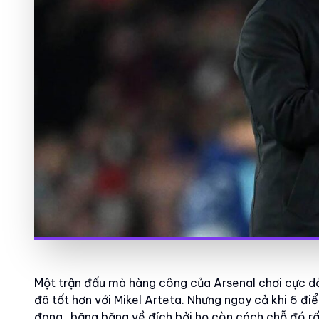
Một trận đấu mà hàng công của Arsenal chơi cực dở
đã tốt hơn với Mikel Arteta. Nhưng ngay cả khi 6 đi
đang…băng băng về đích bởi họ còn cách chỗ đó rấ