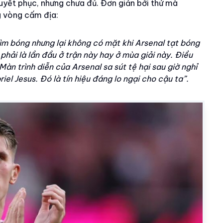
huyết phục, nhưng chưa đủ. Đơn giản bởi thứ mà
ng vòng cấm địa:
tìm bóng nhưng lại không có mặt khi Arsenal tạt bóng
hải là lần đầu ở trận này hay ở mùa giải này. Điều
àn trình diễn của Arsenal sa sút tệ hại sau giờ nghỉ
iel Jesus. Đó là tín hiệu đáng lo ngại cho cậu ta”.