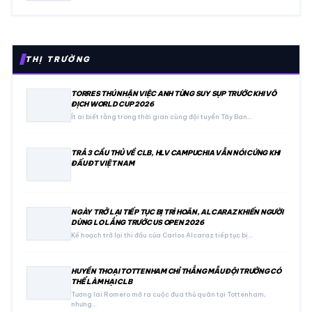
THỊ TRƯỜNG
TORRES THÚ NHẬN VIỆC ANH TỪNG SUY SỤP TRƯỚC KHI VÔ
ĐỊCH WORLD CUP 2026
Ít ai biết rằng trong thời gian cùng đội tuyển Tây Ban…
TRẢ 3 CẦU THỦ VỀ CLB, HLV CAMPUCHIA VẪN NÓI CỨNG KHI
ĐẤU ĐT VIỆT NAM
NGÀY TRỞ LẠI TIẾP TỤC BỊ TRÌ HOÃN, ALCARAZ KHIẾN NGƯỜI
DÙNG LO LẮNG TRƯỚC US OPEN 2026
Kế hoạch trở lại thi đấu của Carlos Alcaraz tiếp tục bị…
HUYỀN THOẠI TOTTENHAM CHỈ THẲNG MẪU ĐỘI TRƯỞNG CÓ
THỂ LÀM HẠI CLB
Tương lai Romero mở ra cuộc đua thủ quân tại Tottenham,
nhưng…