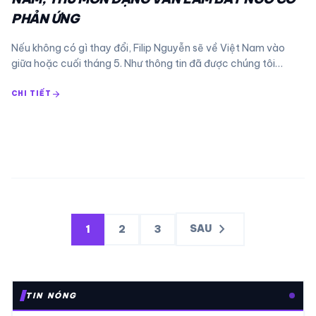
PHẢN ỨNG
Nếu không có gì thay đổi, Filip Nguyễn sẽ về Việt Nam vào
giữa hoặc cuối tháng 5. Như thông tin đã được chúng tôi…
arrow_forward
CHI TIẾT
Phân
chevron_right
SAU
1
2
3
trang
bài
viết
TIN NÓNG