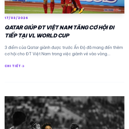
17/03/2026
QATAR GIÚP ĐT VIỆT NAM TĂNG CƠ HỘI ĐI
TIẾP TẠI VL WORLD CUP
3 điểm của Qatar giành được trước Ấn Độ đã mang đến thêm
cơ hội cho ĐT Việt Nam trong việc giành vé vào vòng…
arrow_forward
CHI TIẾT