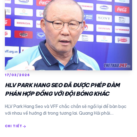
17/03/2026
HLV PARK HANG SEO ĐÃ ĐƯỢC PHÉP ĐÀM
PHÁN HỢP ĐỒNG VỚI ĐỘI BÓNG KHÁC
HLV Park Hang Seo và VFF chắc chắn sẽ ngồi lại để bàn bạc
với nhau về hướng đi trong tương lai. Quang Hải phải…
arrow_forward
CHI TIẾT