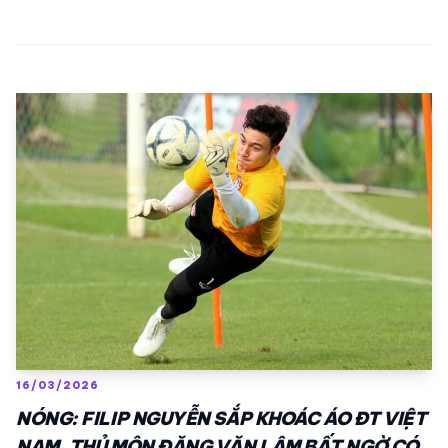
16/03/2026
NÓNG: FILIP NGUYỄN SẮP KHOÁC ÁO ĐT VIỆT
NAM, THỦ MÔN ĐẶNG VĂN LÂM BẤT NGỜ CÓ