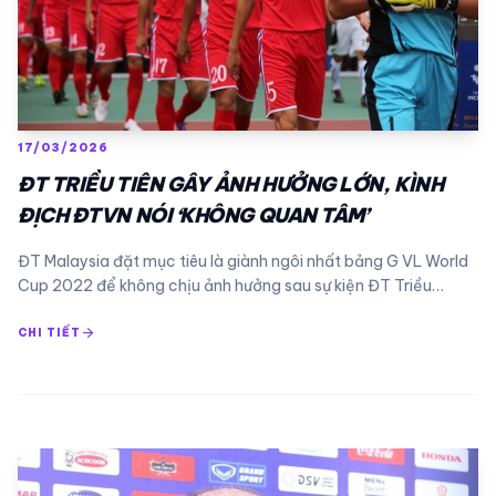
17/03/2026
ĐT TRIỀU TIÊN GÂY ẢNH HƯỞNG LỚN, KÌNH
ĐỊCH ĐTVN NÓI ‘KHÔNG QUAN TÂM’
ĐT Malaysia đặt mục tiêu là giành ngôi nhất bảng G VL World
Cup 2022 để không chịu ảnh hưởng sau sự kiện ĐT Triều…
arrow_forward
CHI TIẾT