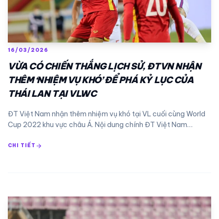
16/03/2026
VỪA CÓ CHIẾN THẮNG LỊCH SỬ, ĐTVN NHẬN
THÊM ‘NHIỆM VỤ KHÓ’ ĐỂ PHÁ KỶ LỤC CỦA
THÁI LAN TẠI VLWC
ĐT Việt Nam nhận thêm nhiệm vụ khó tại VL cuối cùng World
Cup 2022 khu vực châu Á. Nội dung chính ĐT Việt Nam…
arrow_forward
CHI TIẾT