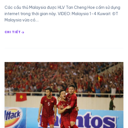
Các cầu thủ Malaysia được HLV Tan Cheng Hoe cấm sử dụng
internet trong thời gian này. VIDEO: Malaysia 1-4 Kuwait ĐT
Malaysia vừa có…
arrow_forward
CHI TIẾT