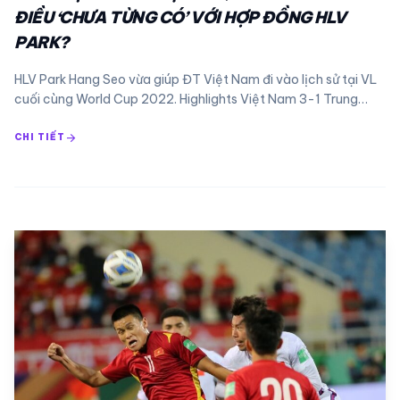
ĐIỀU ‘CHƯA TỪNG CÓ’ VỚI HỢP ĐỒNG HLV
PARK?
HLV Park Hang Seo vừa giúp ĐT Việt Nam đi vào lịch sử tại VL
cuối cùng World Cup 2022. Highlights Việt Nam 3-1 Trung…
arrow_forward
CHI TIẾT