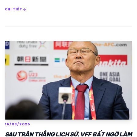
arrow_forward
CHI TIẾT
16/03/2026
SAU TRẬN THẮNG LỊCH SỬ, VFF BẤT NGỜ LÀM