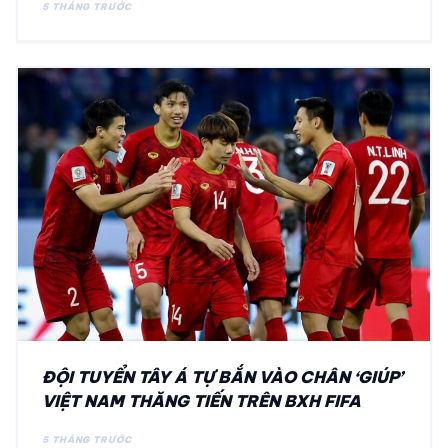
5 THÁNG TRƯỚC
ĐỘI TUYỂN TÂY Á TỰ BẮN VÀO CHÂN ‘GIÚP’
VIỆT NAM THĂNG TIẾN TRÊN BXH FIFA
5 THÁNG TRƯỚC