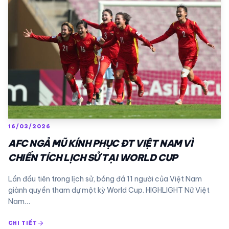
16/03/2026
AFC NGẢ MŨ KÍNH PHỤC ĐT VIỆT NAM VÌ
CHIẾN TÍCH LỊCH SỬ TẠI WORLD CUP
Lần đầu tiên trong lịch sử, bóng đá 11 người của Việt Nam
giành quyền tham dự một kỳ World Cup. HIGHLIGHT Nữ Việt
Nam…
arrow_forward
CHI TIẾT