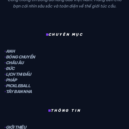
bạn cái nhìn sâu sắc và toàn diện về thế giới túc cầu.
CHUYÊN MỤC
ANH
BÓNG CHUYỀN
CHÂU ÂU
ĐỨC
LỊCH THI ĐẤU
PHÁP
PICKLEBALL
TÂY BAN NHA
THÔNG TIN
GIỚI THIỆU