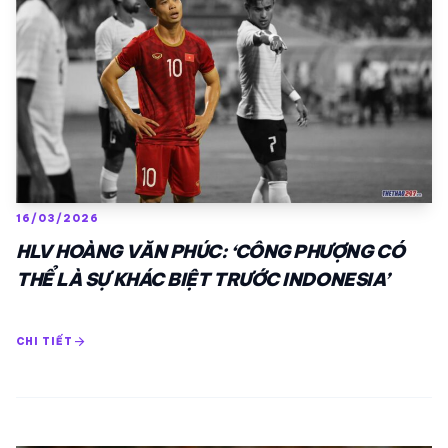
16/03/2026
HLV HOÀNG VĂN PHÚC: ‘CÔNG PHƯỢNG CÓ
THỂ LÀ SỰ KHÁC BIỆT TRƯỚC INDONESIA’
arrow_forward
CHI TIẾT