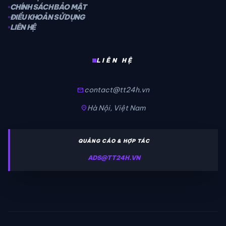
CHÍNH SÁCH BẢO MẬT
ĐIỀU KHOẢN SỬ DỤNG
LIÊN HỆ
LIÊN HỆ
contact@tt24h.vn
mail
Hà Nội, Việt Nam
location_on
QUẢNG CÁO & HỢP TÁC
ADS@TT24H.VN