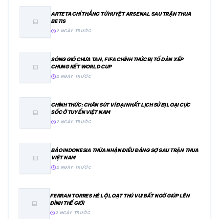
ARTETA CHỈ THẲNG TỬ HUYỆT ARSENAL SAU TRẬN THUA
BETIS
image
schedule
2 NGÀY TRƯỚC
SÓNG GIÓ CHƯA TAN, FIFA CHÍNH THỨC BỊ TỐ DÀN XẾP
CHUNG KẾT WORLD CUP
image
schedule
2 NGÀY TRƯỚC
CHÍNH THỨC: CHÂN SÚT VĨ ĐẠI NHẤT LỊCH SỬ BỊ LOẠI CỰC
SỐC Ở TUYỂN VIỆT NAM
image
schedule
2 NGÀY TRƯỚC
BÁO INDONESIA THỪA NHẬN ĐIỀU ĐÁNG SỢ SAU TRẬN THUA
VIỆT NAM
image
schedule
2 NGÀY TRƯỚC
FERRAN TORRES HÉ LỘ LOẠT THÚ VUI BẤT NGỜ GIÚP LÊN
ĐỈNH THẾ GIỚI
image
schedule
2 NGÀY TRƯỚC