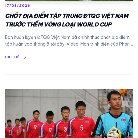
17/03/2026
CHỐT ĐỊA ĐIỂM TẬP TRUNG ĐTQG VIỆT NAM
TRƯỚC THỀM VÒNG LOẠI WORLD CUP
Ban huấn luyện ĐTQG Việt Nam đã chính thức chốt địa điểm
tập huấn vào tháng 5 tới đây. Video: Màn trình diễn của Phan…
arrow_forward
CHI TIẾT