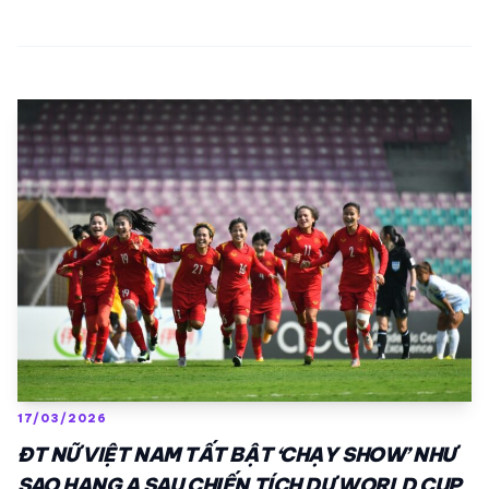
17/03/2026
ĐT NỮ VIỆT NAM TẤT BẬT ‘CHẠY SHOW’ NHƯ
SAO HẠNG A SAU CHIẾN TÍCH DỰ WORLD CUP