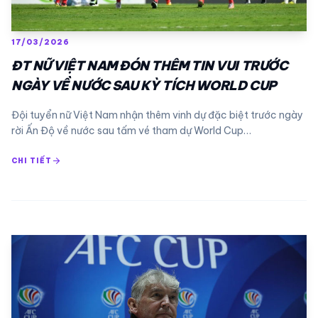
17/03/2026
ĐT NỮ VIỆT NAM ĐÓN THÊM TIN VUI TRƯỚC
NGÀY VỀ NƯỚC SAU KỲ TÍCH WORLD CUP
Đội tuyển nữ Việt Nam nhận thêm vinh dự đặc biệt trước ngày
rời Ấn Độ về nước sau tấm vé tham dự World Cup…
arrow_forward
CHI TIẾT