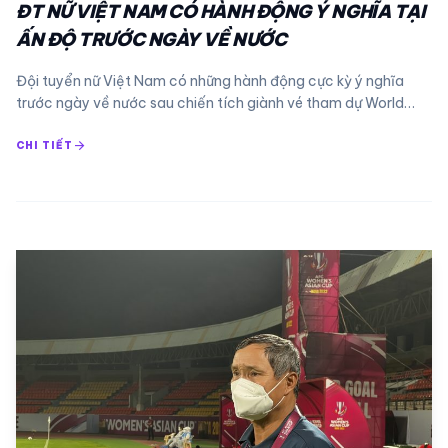
ĐT NỮ VIỆT NAM CÓ HÀNH ĐỘNG Ý NGHĨA TẠI
ẤN ĐỘ TRƯỚC NGÀY VỀ NƯỚC
Đội tuyển nữ Việt Nam có những hành động cực kỳ ý nghĩa
trước ngày về nước sau chiến tích giành vé tham dự World…
arrow_forward
CHI TIẾT