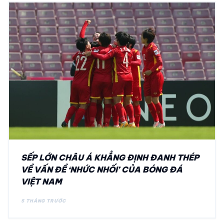
SẾP LỚN CHÂU Á KHẲNG ĐỊNH ĐANH THÉP
VỀ VẤN ĐỀ ‘NHỨC NHỐI’ CỦA BÓNG ĐÁ
VIỆT NAM
5 THÁNG TRƯỚC