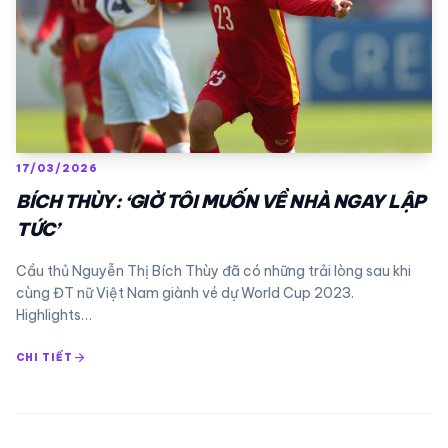
17/03/2026
BÍCH THÙY: ‘GIỜ TÔI MUỐN VỀ NHÀ NGAY LẬP
TỨC’
Cầu thủ Nguyễn Thị Bích Thùy đã có những trải lòng sau khi
cùng ĐT nữ Việt Nam giành vé dự World Cup 2023.
Highlights…
arrow_forward
CHI TIẾT