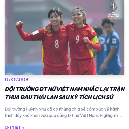
16/03/2026
ĐỘI TRƯỞNG ĐT NỮ VIỆT NAM NHẮC LẠI TRẬN
THUA ĐAU THÁI LAN SAU KỲ TÍCH LỊCH SỬ
Đội trưởng Huỳnh Như đã có những chia sẻ cảm xúc về hành
trình đầy khó khăn vừa qua cùng ĐT nữ Việt Nam. Highlights…
arrow_forward
CHI TIẾT