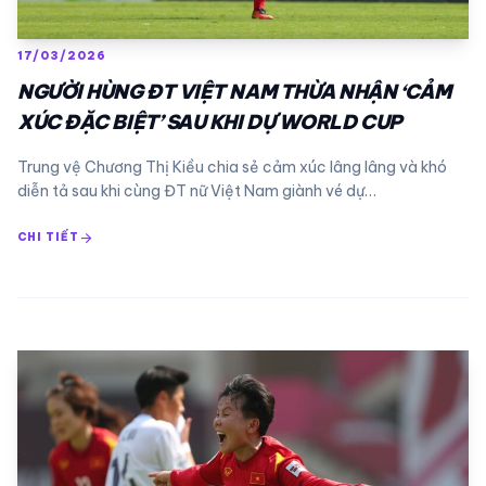
17/03/2026
NGƯỜI HÙNG ĐT VIỆT NAM THỪA NHẬN ‘CẢM
XÚC ĐẶC BIỆT’ SAU KHI DỰ WORLD CUP
Trung vệ Chương Thị Kiều chia sẻ cảm xúc lâng lâng và khó
diễn tả sau khi cùng ĐT nữ Việt Nam giành vé dự…
arrow_forward
CHI TIẾT