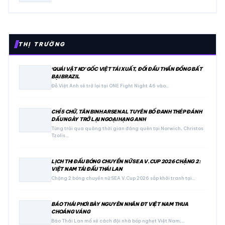
THỊ TRƯỜNG
‘QUÁI VẬT KO’ GỐC VIỆT TÁI XUẤT, ĐỐI ĐẦU THẦN ĐỒNG BẤT
BẠI BRAZIL
Đỗ Việt Anh sẽ trở lại tại ONE Fight Night 46 vào…
CHỈ 5 CHỮ, TÂN BINH ARSENAL TUYÊN BỐ ĐANH THÉP ĐÁNH
DẤU NGÀY TRỞ LẠI NGOẠI HẠNG ANH
Từng trải qua quãng thời gian đáng quên tại Norwich, Christos
Tzolis…
LỊCH THI ĐẤU BÓNG CHUYỀN NỮ SEA V.CUP 2026 CHẶNG 2:
VIỆT NAM TÁI ĐẤU THÁI LAN
Chặng 2 bóng chuyền nữ SEA V.Cup 2026 sắp khởi tranh tại…
BÁO THÁI PHƠI BÀY NGUYÊN NHÂN ĐT VIỆT NAM THUA
CHOÁNG VÁNG
Báo Thái Lan mổ xẻ cách đội nhà bóp nghẹt Việt Nam,…