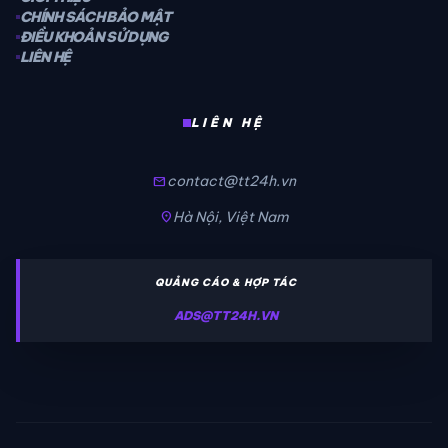
CHÍNH SÁCH BẢO MẬT
ĐIỀU KHOẢN SỬ DỤNG
LIÊN HỆ
LIÊN HỆ
contact@tt24h.vn
mail
Hà Nội, Việt Nam
location_on
QUẢNG CÁO & HỢP TÁC
ADS@TT24H.VN