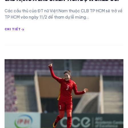
Các cầu thủ của ĐT nữ Việt Nam thuộc CLB TP HCM sẽ trở về
TP HCM vào ngày 11/2 để tham dự lễ mừng…
arrow_forward
CHI TIẾT