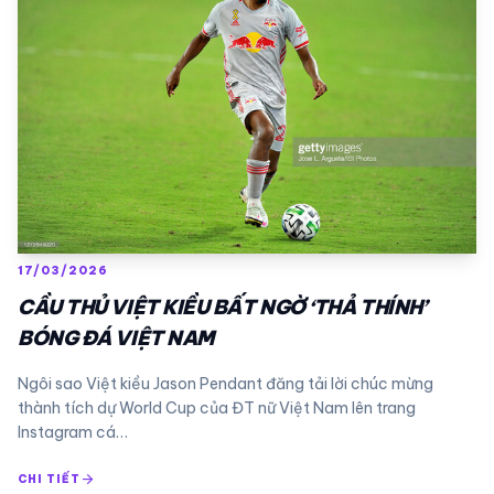
17/03/2026
CẦU THỦ VIỆT KIỀU BẤT NGỜ ‘THẢ THÍNH’
BÓNG ĐÁ VIỆT NAM
Ngôi sao Việt kiều Jason Pendant đăng tải lời chúc mừng
thành tích dự World Cup của ĐT nữ Việt Nam lên trang
Instagram cá…
arrow_forward
CHI TIẾT