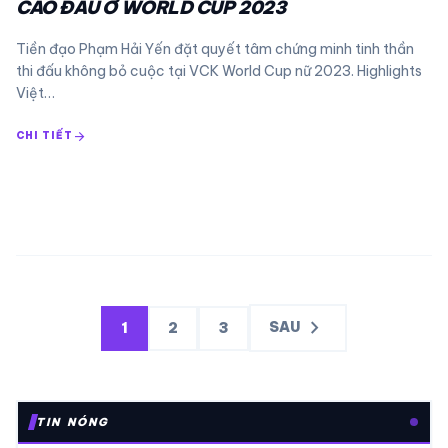
CAO ĐẦU Ở WORLD CUP 2023
Tiền đạo Phạm Hải Yến đặt quyết tâm chứng minh tinh thần
thi đấu không bỏ cuộc tại VCK World Cup nữ 2023. Highlights
Việt…
arrow_forward
CHI TIẾT
Phân
chevron_right
SAU
1
2
3
trang
bài
viết
TIN NÓNG