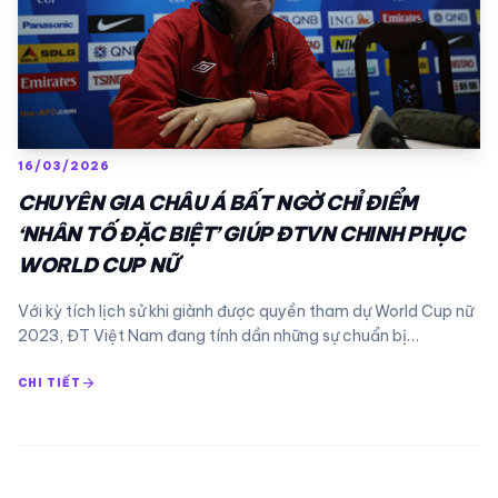
16/03/2026
CHUYÊN GIA CHÂU Á BẤT NGỜ CHỈ ĐIỂM
‘NHÂN TỐ ĐẶC BIỆT’ GIÚP ĐTVN CHINH PHỤC
WORLD CUP NỮ
Với kỳ tích lịch sử khi giành được quyền tham dự World Cup nữ
2023, ĐT Việt Nam đang tính dần những sự chuẩn bị…
arrow_forward
CHI TIẾT