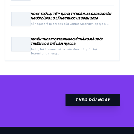
NGÀY TRỞ LẠI TIẾP TỤC BỊ TRÌ HOÃN, ALCARAZ KHIẾN
NGƯỜI DÙNG LO LẮNG TRƯỚC US OPEN 2026
Kế hoạch trở lại thi đấu của Carlos Alcaraz tiếp tục bị…
HUYỀN THOẠI TOTTENHAM CHỈ THẲNG MẪU ĐỘI
TRƯỞNG CÓ THỂ LÀM HẠI CLB
Tương lai Romero mở ra cuộc đua thủ quân tại
Tottenham, nhưng…
THEO DÕI NGAY