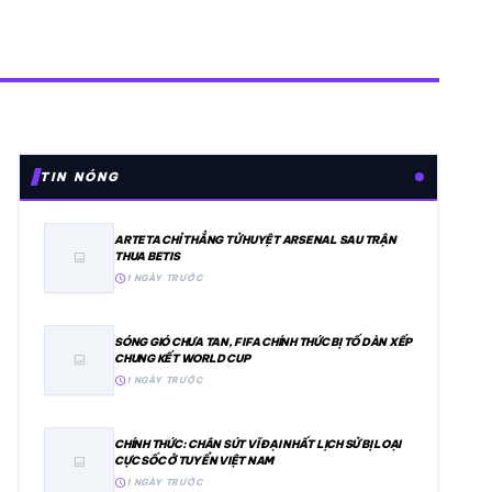
TIN NÓNG
ARTETA CHỈ THẲNG TỬ HUYỆT ARSENAL SAU TRẬN
THUA BETIS
image
schedule
1 NGÀY TRƯỚC
SÓNG GIÓ CHƯA TAN, FIFA CHÍNH THỨC BỊ TỐ DÀN XẾP
CHUNG KẾT WORLD CUP
image
schedule
1 NGÀY TRƯỚC
CHÍNH THỨC: CHÂN SÚT VĨ ĐẠI NHẤT LỊCH SỬ BỊ LOẠI
CỰC SỐC Ở TUYỂN VIỆT NAM
image
schedule
1 NGÀY TRƯỚC