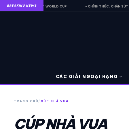
BREAKING NEWS
TỐ DÀN XẾP CHUNG KẾT WORLD CUP
• CHÍNH THỨC: CHÂN SÚT VĨ Đ
expand_more
CÁC GIẢI NGOẠI HẠNG
TRANG CHỦ
/
CÚP NHÀ VUA
CÚP NHÀ VUA