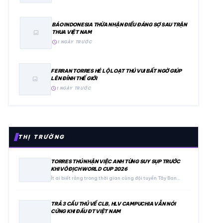
BÁO INDONESIA THỪA NHẬN ĐIỀU ĐÁNG SỢ SAU TRẬN
THUA VIỆT NAM
image
schedule
1 NGÀY TRƯỚC
FERRAN TORRES HÉ LỘ LOẠT THÚ VUI BẤT NGỜ GIÚP
LÊN ĐỈNH THẾ GIỚI
image
schedule
1 NGÀY TRƯỚC
THỊ TRƯỜNG
TORRES THÚ NHẬN VIỆC ANH TỪNG SUY SỤP TRƯỚC
KHI VÔ ĐỊCH WORLD CUP 2026
Ít ai biết rằng trong thời gian cùng đội tuyển Tây Ban…
TRẢ 3 CẦU THỦ VỀ CLB, HLV CAMPUCHIA VẪN NÓI
CỨNG KHI ĐẤU ĐT VIỆT NAM