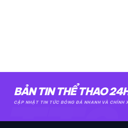
BẢN TIN THỂ THAO 24
CẬP NHẬT TIN TỨC BÓNG ĐÁ NHANH VÀ CHÍNH