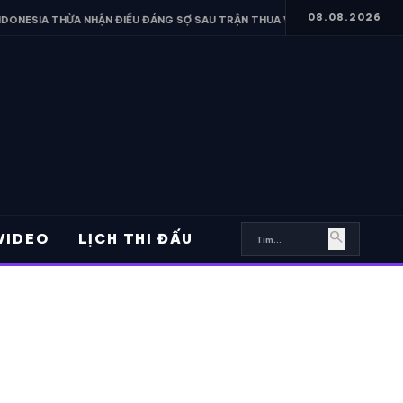
08.08.2026
ESIA THỪA NHẬN ĐIỀU ĐÁNG SỢ SAU TRẬN THUA VIỆT NAM
• FERR
search
VIDEO
LỊCH THI ĐẤU