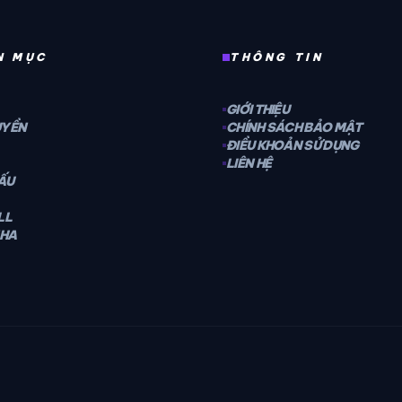
4H
N MỤC
THÔNG TIN
GIỚI THIỆU
UYỀN
CHÍNH SÁCH BẢO MẬT
ĐIỀU KHOẢN SỬ DỤNG
LIÊN HỆ
ĐẤU
LL
NHA