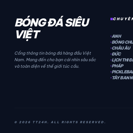
TT2
BÓNG ĐÁ SIÊU
CHUYÊ
VIỆT
ANH
BÓNG CH
CHÂU ÂU
Cổng thông tin bóng đá hàng đầu Việt
ĐỨC
Nam. Mang đến cho bạn cái nhìn sâu sắc
LỊCH THI 
PHÁP
và toàn diện về thế giới túc cầu.
PICKLEBA
TÂY BAN 
© 2026 TT24H. ALL RIGHTS RESERVED.