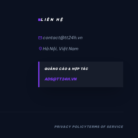
LIÊN HỆ
contact@tt24h.vn
mail
Hà Nội, Việt Nam
location_on
QUẢNG CÁO & HỢP TÁC
ADS@TT24H.VN
PRIVACY POLICY
TERMS OF SERVICE