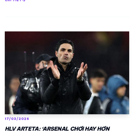
arrow_forward
CHI TIẾT
17/03/2026
HLV ARTETA: ‘ARSENAL CHƠI HAY HƠN