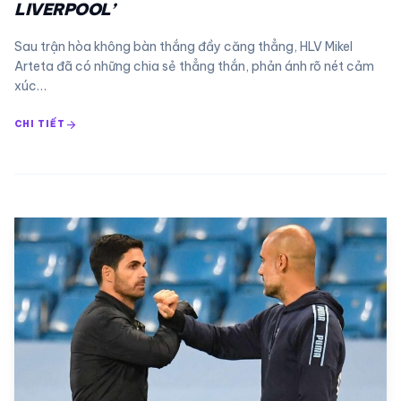
LIVERPOOL’
Sau trận hòa không bàn thắng đầy căng thẳng, HLV Mikel
Arteta đã có những chia sẻ thẳng thắn, phản ánh rõ nét cảm
xúc…
arrow_forward
CHI TIẾT