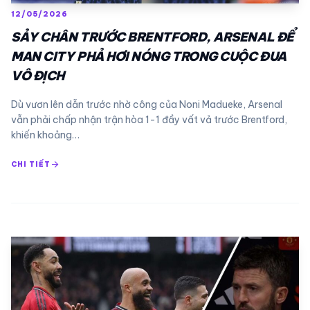
12/05/2026
SẢY CHÂN TRƯỚC BRENTFORD, ARSENAL ĐỂ
MAN CITY PHẢ HƠI NÓNG TRONG CUỘC ĐUA
VÔ ĐỊCH
Dù vươn lên dẫn trước nhờ công của Noni Madueke, Arsenal
vẫn phải chấp nhận trận hòa 1-1 đầy vất vả trước Brentford,
khiến khoảng…
arrow_forward
CHI TIẾT