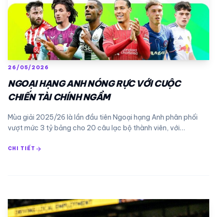
26/05/2026
NGOẠI HẠNG ANH NÓNG RỰC VỚI CUỘC
CHIẾN TÀI CHÍNH NGẦM
Mùa giải 2025/26 là lần đầu tiên Ngoại hạng Anh phân phối
vượt mức 3 tỷ bảng cho 20 câu lạc bộ thành viên, với…
arrow_forward
CHI TIẾT