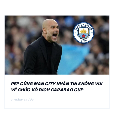
PEP CÙNG MAN CITY NHẬN TIN KHÔNG VUI
VỀ CHỨC VÔ ĐỊCH CARABAO CUP
2 THÁNG TRƯỚC