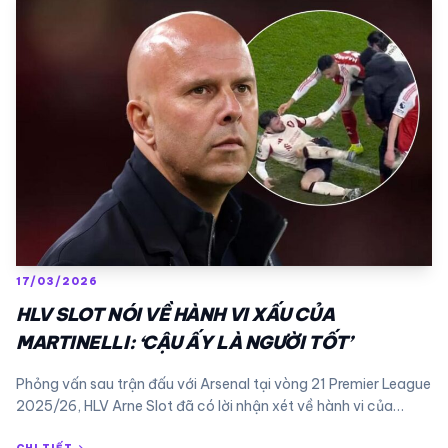
17/03/2026
HLV SLOT NÓI VỀ HÀNH VI XẤU CỦA
MARTINELLI: ‘CẬU ẤY LÀ NGƯỜI TỐT’
Phỏng vấn sau trận đấu với Arsenal tại vòng 21 Premier League
2025/26, HLV Arne Slot đã có lời nhận xét về hành vi của…