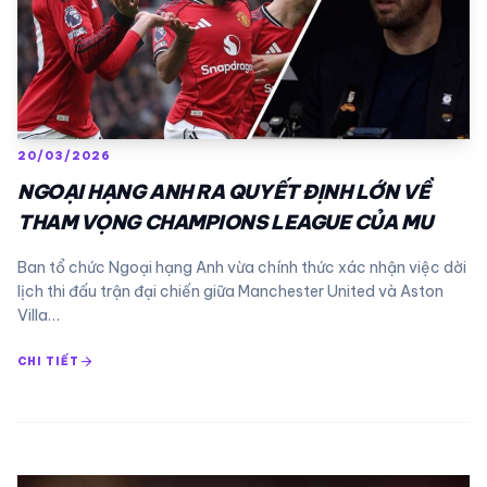
20/03/2026
NGOẠI HẠNG ANH RA QUYẾT ĐỊNH LỚN VỀ
THAM VỌNG CHAMPIONS LEAGUE CỦA MU
Ban tổ chức Ngoại hạng Anh vừa chính thức xác nhận việc dời
lịch thi đấu trận đại chiến giữa Manchester United và Aston
Villa…
arrow_forward
CHI TIẾT