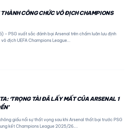
 THÀNH CÔNG CHỨC VÔ ĐỊCH CHAMPIONS
) – PSG xuất sắc đánh bại Arsenal trên chấm luân lưu định
i vô địch UEFA Champions League…
TA: ‘TRỌNG TÀI ĐÃ LẤY MẤT CỦA ARSENAL 1
ỀN’
 không giấu nổi sự thất vọng sau khi Arsenal thất bại trước PSG
 chung kết Champions League 2025/26.…