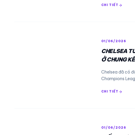
arrow_forward
CHI TIẾT
01/06/2026
CHELSEA TU
Ở CHUNG KẾ
Chelsea đã có đ
Champions Leagu
arrow_forward
CHI TIẾT
01/06/2026