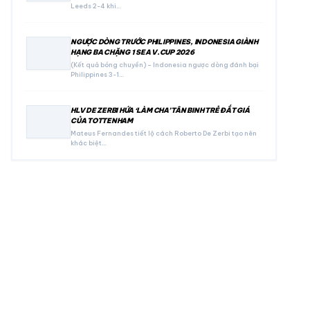
Leeds 2-4 khi…
NGƯỢC DÒNG TRƯỚC PHILIPPINES, INDONESIA GIÀNH
HẠNG BA CHẶNG 1 SEA V.CUP 2026
(Kết quả bóng chuyền) – Indonesia ngược dòng đánh bại
Philippines 3-1…
HLV DE ZERBI HỨA ‘LÀM CHA’ TÂN BINH TRẺ ĐẮT GIÁ
CỦA TOTTENHAM
Mateus Fernandes tiết lộ cách Roberto De Zerbi tạo nên
khác biệt…