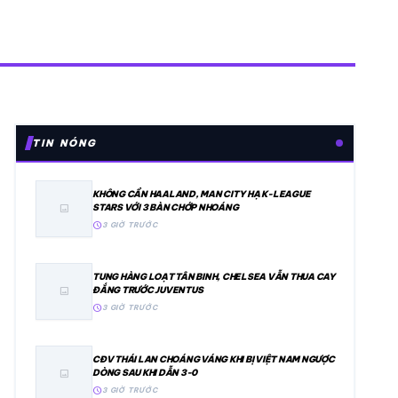
TIN NÓNG
KHÔNG CẦN HAALAND, MAN CITY HẠ K-LEAGUE
STARS VỚI 3 BÀN CHỚP NHOÁNG
image
schedule
3 GIỜ TRƯỚC
TUNG HÀNG LOẠT TÂN BINH, CHELSEA VẪN THUA CAY
ĐẮNG TRƯỚC JUVENTUS
image
schedule
3 GIỜ TRƯỚC
CĐV THÁI LAN CHOÁNG VÁNG KHI BỊ VIỆT NAM NGƯỢC
DÒNG SAU KHI DẪN 3-0
image
schedule
3 GIỜ TRƯỚC