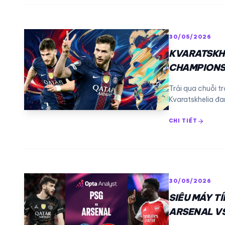
30/05/2026
KVARATSKHE
CHAMPIONS
Trải qua chuỗi t
Kvaratskhelia đa
arrow_forward
CHI TIẾT
30/05/2026
SIÊU MÁY T
ARSENAL V