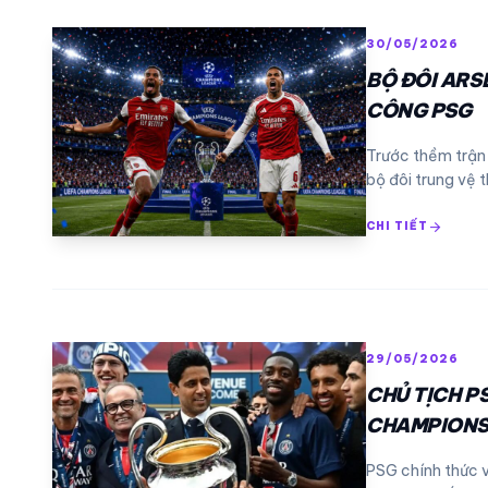
30/05/2026
BỘ ĐÔI ARS
CÔNG PSG
Trước thềm trận
bộ đôi trung vệ 
arrow_forward
CHI TIẾT
29/05/2026
CHỦ TỊCH P
CHAMPIONS
PSG chính thức 