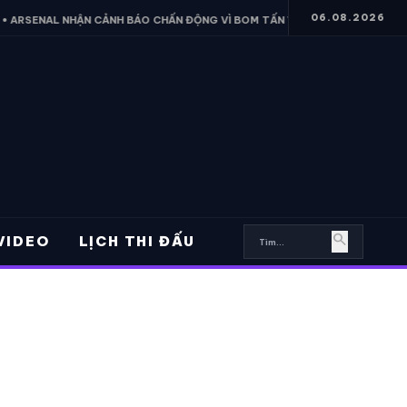
06.08.2026
L NHẬN CẢNH BÁO CHẤN ĐỘNG VÌ BOM TẤN VINICIUS
• VỪA ĐẾN V
search
VIDEO
LỊCH THI ĐẤU