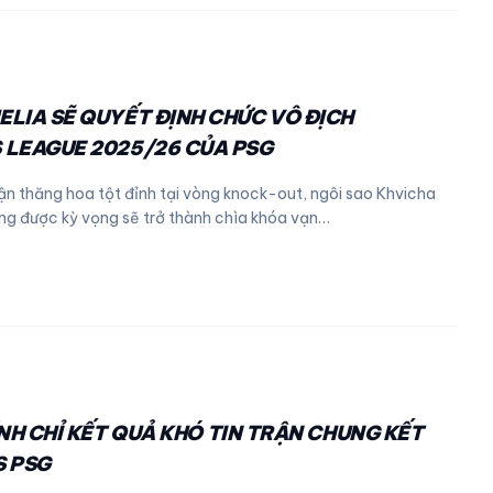
LIA SẼ QUYẾT ĐỊNH CHỨC VÔ ĐỊCH
 LEAGUE 2025/26 CỦA PSG
rận thăng hoa tột đỉnh tại vòng knock-out, ngôi sao Khvicha
ng được kỳ vọng sẽ trở thành chìa khóa vạn…
ÍNH CHỈ KẾT QUẢ KHÓ TIN TRẬN CHUNG KẾT
S PSG