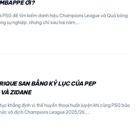
 MBAPPE ƠI?
ời PSG để tìm kiếm danh hiệu Champions League và Quả bóng
ong sự nghiệp, nhưng chỉ sau hai năm,…
NRIQUE SAN BẰNG KỶ LỤC CỦA PEP
VÀ ZIDANE
p tục khẳng định vị thế huyền thoại huấn luyện khi cùng PSG bảo
chức vô địch Champions League 2025/26,…