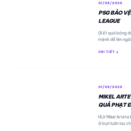
01/06/2026
PSG BẢO VỆ
LEAGUE
(Kết quả bóng đá
mệnh để lên ngô
arrow_forward
CHI TIẾT
01/06/2026
MIKEL ARTE
QUẢ PHẠT Đ
HLV Mikel Arteta
ở loạt luân lưu