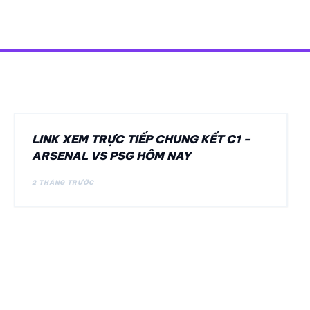
UE THÔI!
LINK XEM TRỰC TIẾP CHUNG KẾT C1 –
ARSENAL VS PSG HÔM NAY
2 THÁNG TRƯỚC