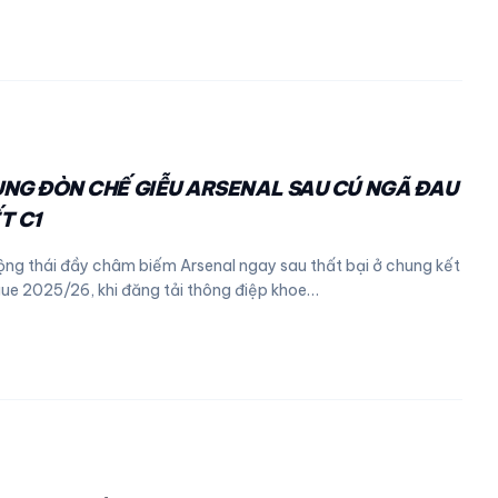
NG ĐÒN CHẾ GIỄU ARSENAL SAU CÚ NGÃ ĐAU
T C1
ộng thái đầy châm biếm Arsenal ngay sau thất bại ở chung kết
e 2025/26, khi đăng tải thông điệp khoe…