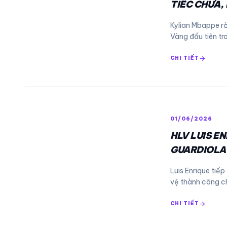
TIẾC CHƯA,
Kylian Mbappe r
Vàng đầu tiên tr
arrow_forward
CHI TIẾT
01/06/2026
HLV LUIS E
GUARDIOLA 
Luis Enrique tiế
vệ thành công 
arrow_forward
CHI TIẾT