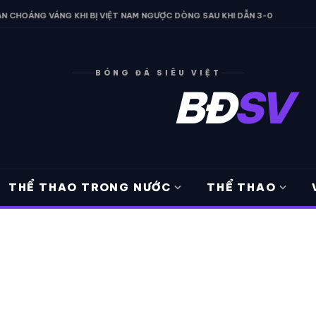
G VÁNG KHI BỊ VIỆT NAM NGƯỢC DÒNG SAU KHI DẪN 3-0
• ARSENA
BÓNG ĐÁ SIÊU VIỆT
BĐ
SV
expand_more
expand_more
THỂ THAO TRONG NƯỚC
THỂ THAO
L SẼ SỚM VÔ ĐỊCH