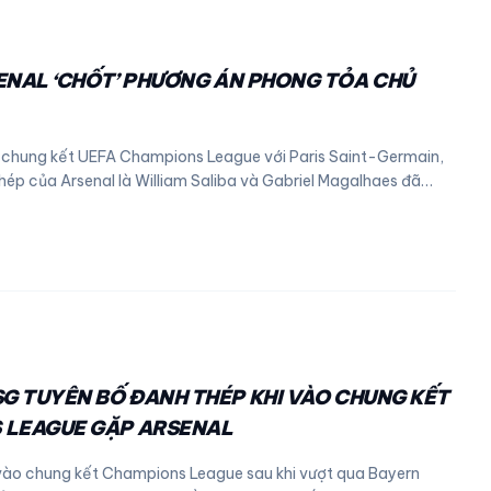
ENAL ‘CHỐT’ PHƯƠNG ÁN PHONG TỎA CHỦ
 chung kết UEFA Champions League với Paris Saint-Germain,
thép của Arsenal là William Saliba và Gabriel Magalhaes đã…
SG TUYÊN BỐ ĐANH THÉP KHI VÀO CHUNG KẾT
 LEAGUE GẶP ARSENAL
vào chung kết Champions League sau khi vượt qua Bayern