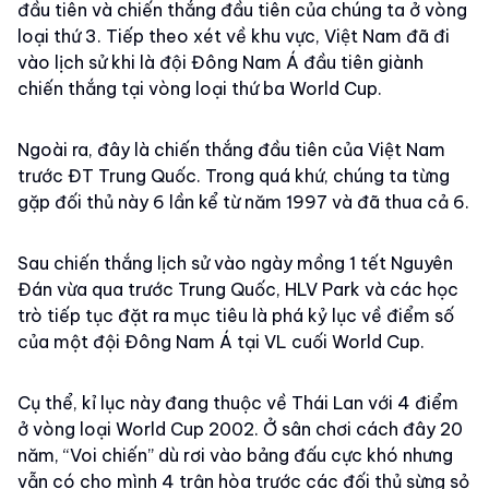
đầu tiên và chiến thắng đầu tiên của chúng ta ở vòng
loại thứ 3. Tiếp theo xét về khu vực, Việt Nam đã đi
vào lịch sử khi là đội Đông Nam Á đầu tiên giành
chiến thắng tại vòng loại thứ ba World Cup.
Ngoài ra, đây là chiến thắng đầu tiên của Việt Nam
trước ĐT Trung Quốc. Trong quá khứ, chúng ta từng
gặp đối thủ này 6 lần kể từ năm 1997 và đã thua cả 6.
Sau chiến thắng lịch sử vào ngày mồng 1 tết Nguyên
Đán vừa qua trước Trung Quốc, HLV Park và các học
trò tiếp tục đặt ra mục tiêu là phá kỷ lục về điểm số
của một đội Đông Nam Á tại VL cuối World Cup.
Cụ thể, kỉ lục này đang thuộc về Thái Lan với 4 điểm
ở vòng loại World Cup 2002. Ở sân chơi cách đây 20
năm, “Voi chiến” dù rơi vào bảng đấu cực khó nhưng
vẫn có cho mình 4 trận hòa trước các đối thủ sừng sỏ