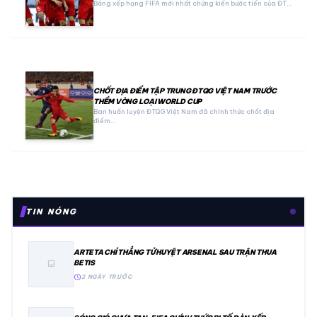
Bảng xếp hạng FIFA mới nhất chứng kiến bước tiến của ĐT…
CHỐT ĐỊA ĐIỂM TẬP TRUNG ĐTQG VIỆT NAM TRƯỚC
THỀM VÒNG LOẠI WORLD CUP
Ban huấn luyện ĐTQG Việt Nam đã chính thức chốt địa
điểm…
TIN NÓNG
ARTETA CHỈ THẲNG TỬ HUYỆT ARSENAL SAU TRẬN THUA
BETIS
image
schedule
2 NGÀY TRƯỚC