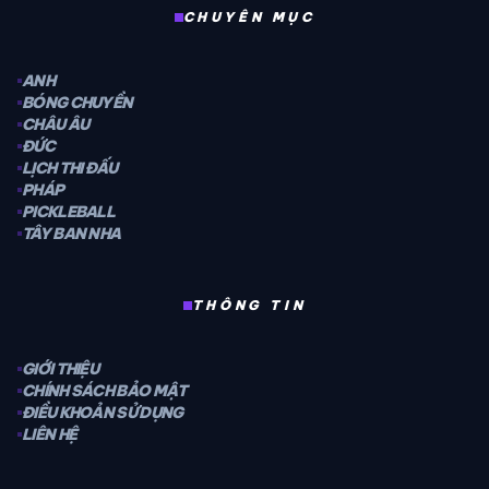
CHUYÊN MỤC
ANH
BÓNG CHUYỀN
CHÂU ÂU
ĐỨC
LỊCH THI ĐẤU
PHÁP
PICKLEBALL
TÂY BAN NHA
THÔNG TIN
GIỚI THIỆU
CHÍNH SÁCH BẢO MẬT
ĐIỀU KHOẢN SỬ DỤNG
LIÊN HỆ