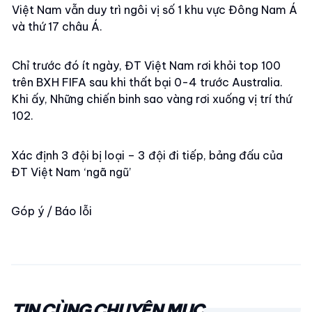
Việt Nam vẫn duy trì ngôi vị số 1 khu vực Đông Nam Á
và thứ 17 châu Á.
Chỉ trước đó ít ngày, ĐT Việt Nam rơi khỏi top 100
trên BXH FIFA sau khi thất bại 0-4 trước Australia.
Khi ấy, Những chiến binh sao vàng rơi xuống vị trí thứ
102.
Xác định 3 đội bị loại – 3 đội đi tiếp, bảng đấu của
ĐT Việt Nam ‘ngã ngũ’
Góp ý / Báo lỗi
TIN CÙNG CHUYÊN MỤC