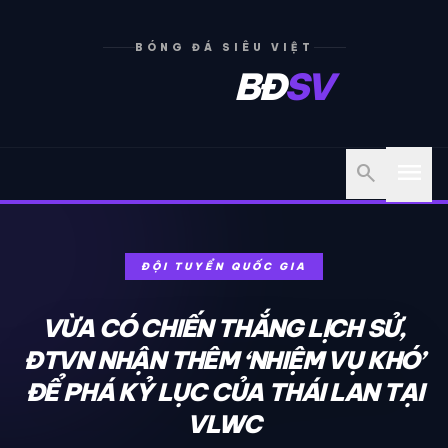
BÓNG ĐÁ SIÊU VIỆT
BĐ
SV
menu
search
ĐỘI TUYỂN QUỐC GIA
VỪA CÓ CHIẾN THẮNG LỊCH SỬ,
ĐTVN NHẬN THÊM ‘NHIỆM VỤ KHÓ’
ĐỂ PHÁ KỶ LỤC CỦA THÁI LAN TẠI
VLWC