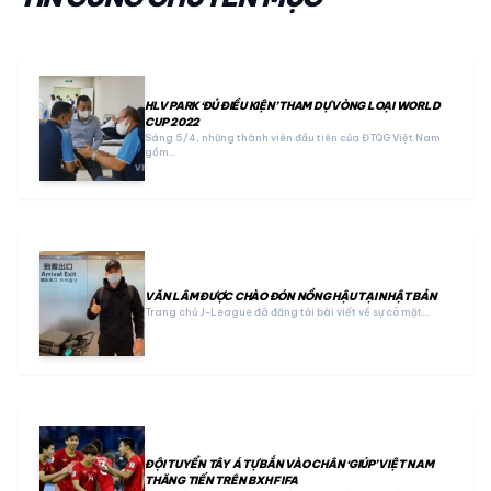
HLV PARK ‘ĐỦ ĐIỀU KIỆN’ THAM DỰ VÒNG LOẠI WORLD
CUP 2022
Sáng 5/4, những thành viên đầu tiên của ĐTQG Việt Nam
gồm…
VĂN LÂM ĐƯỢC CHÀO ĐÓN NỒNG HẬU TẠI NHẬT BẢN
Trang chủ J-League đã đăng tải bài viết về sự có mặt…
ĐỘI TUYỂN TÂY Á TỰ BẮN VÀO CHÂN ‘GIÚP’ VIỆT NAM
THĂNG TIẾN TRÊN BXH FIFA