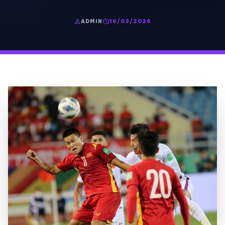
person
schedule
ADMIN
16/03/2026