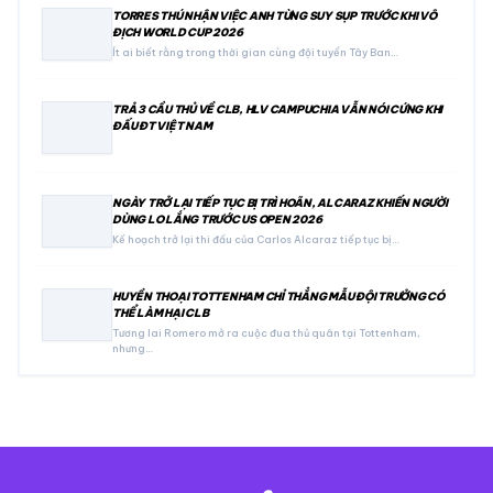
TORRES THÚ NHẬN VIỆC ANH TỪNG SUY SỤP TRƯỚC KHI VÔ
ĐỊCH WORLD CUP 2026
Ít ai biết rằng trong thời gian cùng đội tuyển Tây Ban…
TRẢ 3 CẦU THỦ VỀ CLB, HLV CAMPUCHIA VẪN NÓI CỨNG KHI
ĐẤU ĐT VIỆT NAM
NGÀY TRỞ LẠI TIẾP TỤC BỊ TRÌ HOÃN, ALCARAZ KHIẾN NGƯỜI
DÙNG LO LẮNG TRƯỚC US OPEN 2026
Kế hoạch trở lại thi đấu của Carlos Alcaraz tiếp tục bị…
HUYỀN THOẠI TOTTENHAM CHỈ THẲNG MẪU ĐỘI TRƯỞNG CÓ
THỂ LÀM HẠI CLB
Tương lai Romero mở ra cuộc đua thủ quân tại Tottenham,
nhưng…