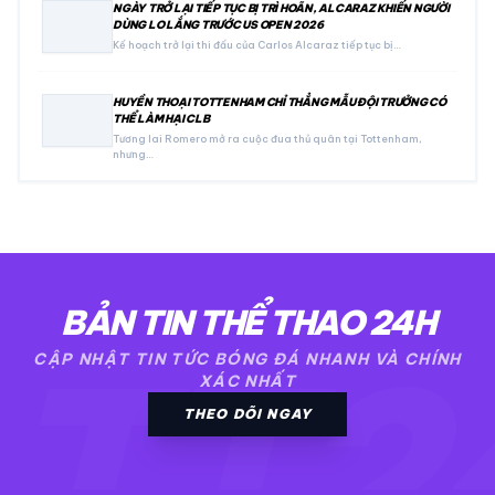
NGÀY TRỞ LẠI TIẾP TỤC BỊ TRÌ HOÃN, ALCARAZ KHIẾN NGƯỜI
DÙNG LO LẮNG TRƯỚC US OPEN 2026
Kế hoạch trở lại thi đấu của Carlos Alcaraz tiếp tục bị…
HUYỀN THOẠI TOTTENHAM CHỈ THẲNG MẪU ĐỘI TRƯỞNG CÓ
THỂ LÀM HẠI CLB
Tương lai Romero mở ra cuộc đua thủ quân tại Tottenham,
nhưng…
BẢN TIN THỂ THAO 24H
TT2
CẬP NHẬT TIN TỨC BÓNG ĐÁ NHANH VÀ CHÍNH
XÁC NHẤT
THEO DÕI NGAY