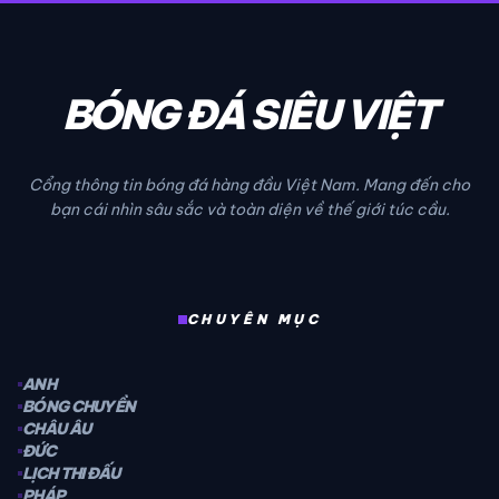
BÓNG ĐÁ SIÊU VIỆT
Cổng thông tin bóng đá hàng đầu Việt Nam. Mang đến cho
bạn cái nhìn sâu sắc và toàn diện về thế giới túc cầu.
CHUYÊN MỤC
ANH
BÓNG CHUYỀN
CHÂU ÂU
ĐỨC
LỊCH THI ĐẤU
PHÁP