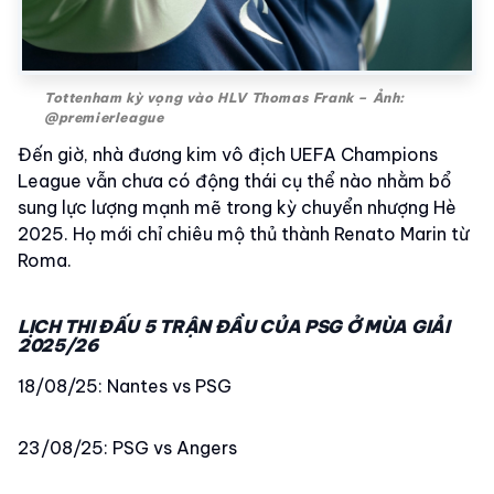
Tottenham kỳ vọng vào HLV Thomas Frank – Ảnh:
@premierleague
Đến giờ, nhà đương kim vô địch UEFA Champions
League vẫn chưa có động thái cụ thể nào nhằm bổ
sung lực lượng mạnh mẽ trong kỳ chuyển nhượng Hè
2025. Họ mới chỉ chiêu mộ thủ thành Renato Marin từ
Roma.
LỊCH THI ĐẤU 5 TRẬN ĐẦU CỦA PSG Ở MÙA GIẢI
2025/26
18/08/25: Nantes vs PSG
23/08/25: PSG vs Angers