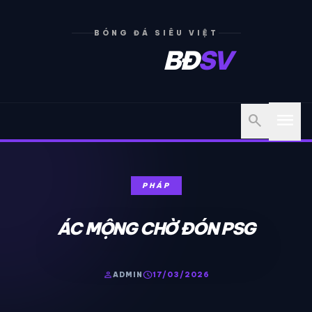
BÓNG ĐÁ SIÊU VIỆT
BĐ
SV
menu
search
PHÁP
ÁC MỘNG CHỜ ĐÓN PSG
person
schedule
ADMIN
17/03/2026