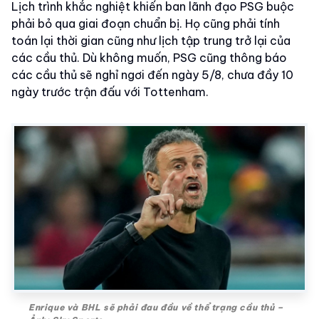
Lịch trình khắc nghiệt khiến ban lãnh đạo PSG buộc
phải bỏ qua giai đoạn chuẩn bị. Họ cũng phải tính
toán lại thời gian cũng như lịch tập trung trở lại của
các cầu thủ. Dù không muốn, PSG cũng thông báo
các cầu thủ sẽ nghỉ ngơi đến ngày 5/8, chưa đầy 10
ngày trước trận đấu với Tottenham.
Enrique và BHL sẽ phải đau đầu về thể trạng cầu thủ –