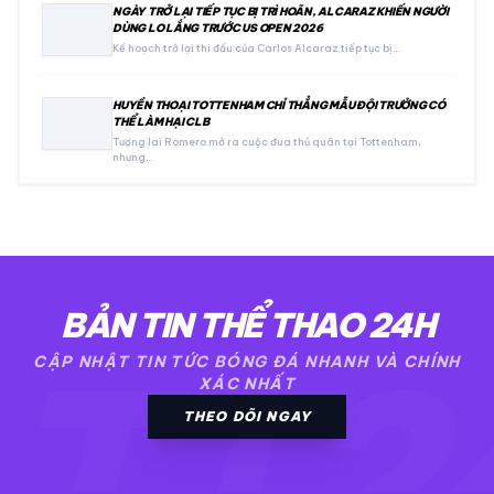
NGÀY TRỞ LẠI TIẾP TỤC BỊ TRÌ HOÃN, ALCARAZ KHIẾN NGƯỜI
DÙNG LO LẮNG TRƯỚC US OPEN 2026
Kế hoạch trở lại thi đấu của Carlos Alcaraz tiếp tục bị…
HUYỀN THOẠI TOTTENHAM CHỈ THẲNG MẪU ĐỘI TRƯỞNG CÓ
THỂ LÀM HẠI CLB
Tương lai Romero mở ra cuộc đua thủ quân tại Tottenham,
nhưng…
BẢN TIN THỂ THAO 24H
TT2
CẬP NHẬT TIN TỨC BÓNG ĐÁ NHANH VÀ CHÍNH
XÁC NHẤT
THEO DÕI NGAY