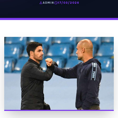
person
schedule
ADMIN
17/03/2026