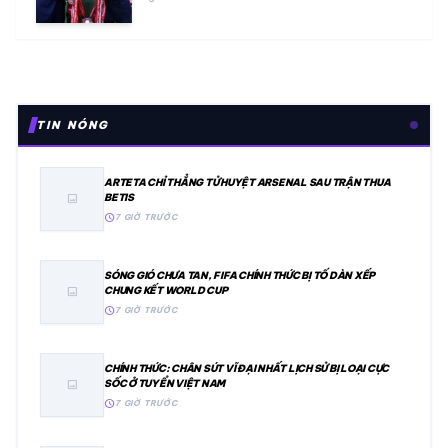
TIN NÓNG
ARTETA CHỈ THẲNG TỬ HUYỆT ARSENAL SAU TRẬN THUA
BETIS
image
schedule
7 GIỜ TRƯỚC
SÓNG GIÓ CHƯA TAN, FIFA CHÍNH THỨC BỊ TỐ DÀN XẾP
CHUNG KẾT WORLD CUP
image
schedule
7 GIỜ TRƯỚC
CHÍNH THỨC: CHÂN SÚT VĨ ĐẠI NHẤT LỊCH SỬ BỊ LOẠI CỰC
SỐC Ở TUYỂN VIỆT NAM
image
schedule
7 GIỜ TRƯỚC