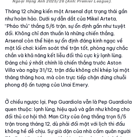
Ngoại Hạng Anh 2025/26 (Ảnh: Premier League).
Tháng 12 chứng kiến một Arsenal đạt trạng thái gần
như hoàn hảo. Dưới sự dẫn dắt của Mikel Arteta,
“Pháo thủ” thắng 5/6 trận, sự ổn định gần như tuyệt
đối. Không chỉ đơn thuần là những chiến thắng,
Arsenal còn thể hiện sự ổn định đáng kinh ngạc về
mặt lối chơi: kiểm soát thế trận tốt, phòng ngự chắc
chắn và khả năng kết liễu đối thủ cực kỳ lạnh lùng.
Đáng chú ý nhất chính là chiến thắng trước Aston
Villa vào ngày 31/12, trận đấu không chỉ khép lại một
tháng thăng hoa, mà còn trực tiếp chặn đứng chuỗi
phong độ ấn tượng của Unai Emery.
Ở chiều ngược lại, Pep Guardiola vẫn là Pep Guardiola
quen thuộc: lạnh lùng, hiệu quả và gần như không cho
đối thủ cơ hội thở. Man City của ông thắng trọn 5/5
trận trong tháng 12, dù phải đối mặt với lịch thi đấu
không hề dễ chịu. Sự già dặn của nhà cầm quân người