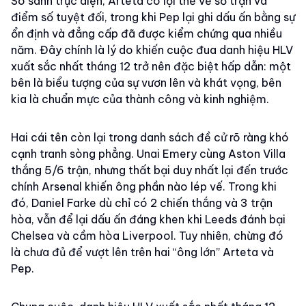
So sánh trực diện, Arteta có lợi thế về số trận và
điểm số tuyệt đối, trong khi Pep lại ghi dấu ấn bằng sự
ổn định và đẳng cấp đã được kiểm chứng qua nhiều
năm. Đây chính là lý do khiến cuộc đua danh hiệu HLV
xuất sắc nhất tháng 12 trở nên đặc biệt hấp dẫn: một
bên là biểu tượng của sự vươn lên và khát vọng, bên
kia là chuẩn mực của thành công và kinh nghiệm.
Hai cái tên còn lại trong danh sách đề cử rõ ràng khó
cạnh tranh sòng phẳng. Unai Emery cùng Aston Villa
thắng 5/6 trận, nhưng thất bại duy nhất lại đến trước
chính Arsenal khiến ông phần nào lép vế. Trong khi
đó, Daniel Farke dù chỉ có 2 chiến thắng và 3 trận
hòa, vẫn để lại dấu ấn đáng khen khi Leeds đánh bại
Chelsea và cầm hòa Liverpool. Tuy nhiên, chừng đó
là chưa đủ để vượt lên trên hai “ông lớn” Arteta và
Pep.