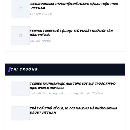
BÁO INDONESIA THỪA NHẬN ĐIỀU ĐÁNG SỢ SAU TRẬN THUA
VIỆT NAM
image
schedule
7 GIỜ TRƯỚC
FERRAN TORRES HÉ LỘ LOẠT THÚ VUI BẤT NGỜ GIÚP LÊN
ĐỈNH THẾ GIỚI
image
schedule
7 GIỜ TRƯỚC
THỊ TRƯỜNG
TORRES THÚ NHẬN VIỆC ANH TỪNG SUY SỤP TRƯỚC KHI VÔ
ĐỊCH WORLD CUP 2026
Ít ai biết rằng trong thời gian cùng đội tuyển Tây Ban…
TRẢ 3 CẦU THỦ VỀ CLB, HLV CAMPUCHIA VẪN NÓI CỨNG KHI
ĐẤU ĐT VIỆT NAM