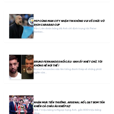
PEP CÙNG MAN CITY NHẬN TIN KHÔNG VUI VỀ CHỨC VÔ
ĐỊCH CARABAO CUP
Việc Liên đoàn bóng đá Anh chỉ định trọng tài Peter
Bankes…
BRUNO FERNANDES NỔI CÁU: ‘ANH ẤY NHÉT CHỮ, TÔI
KHÔNG HỀ NÓI THẾ !
Bruno Fernandes vừa lên tiếng đanh thép về những phát
ngôn của…
NHẬN MƯA TIỀN THƯỞNG, ARSENAL NỔ LOẠT BOM TẤN
KHIẾN CẢ CHÂU ÂU KHIẾP SỢ
198,7 triệu bảng từ Ngoại hạng Anh, gần 800 triệu bảng
tổng…