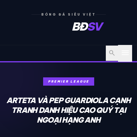
BÓNG ĐÁ SIÊU VIỆT
BĐ
SV
menu
search
PREMIER LEAGUE
ARTETA VÀ PEP GUARDIOLA CẠNH
TRANH DANH HIỆU CAO QUÝ TẠI
NGOẠI HẠNG ANH