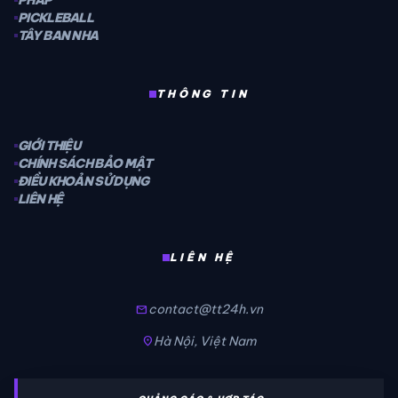
PHÁP
PICKLEBALL
TÂY BAN NHA
THÔNG TIN
GIỚI THIỆU
CHÍNH SÁCH BẢO MẬT
ĐIỀU KHOẢN SỬ DỤNG
LIÊN HỆ
LIÊN HỆ
contact@tt24h.vn
mail
Hà Nội, Việt Nam
location_on