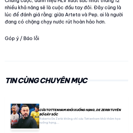
Chung cuộc, danh hiệu HLV xuất sắc nhất tháng 12
nhiều khả năng sẽ là cuộc đấu tay đôi. Đây cũng là
lúc để đánh giá rằng: giữa Arteta và Pep, ai là người
đang có chặng chạy nước rút hoàn hảo hơn.
Góp ý / Báo lỗi
TIN CÙNG CHUYÊN MỤC
CỨU TOTTENHAM KHỎI XUỐNG HẠNG, DE ZERBI TUYÊN
BỐ GÂY SỐC
Roberto De Zerbi không chỉ cứu Tottenham khỏi thảm họa
xuống hạng,…