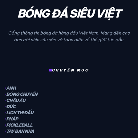
BÓNG ĐÁ SIÊU VIỆT
Cổng thông tin bóng đá hàng đầu Việt Nam. Mang đến cho
bạn cái nhìn sâu sắc và toàn diện về thế giới túc cầu.
CHUYÊN MỤC
ANH
BÓNG CHUYỀN
CHÂU ÂU
ĐỨC
LỊCH THI ĐẤU
PHÁP
PICKLEBALL
TÂY BAN NHA