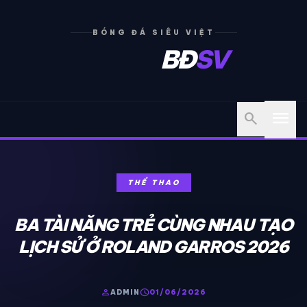
BÓNG ĐÁ SIÊU VIỆT
BĐ
SV
menu
search
THỂ THAO
BA TÀI NĂNG TRẺ CÙNG NHAU TẠO
LỊCH SỬ Ở ROLAND GARROS 2026
person
schedule
ADMIN
01/06/2026