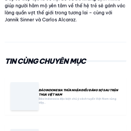
giúp người hâm mộ yên tâm về thế hệ trẻ sẽ gánh vác
làng quần vợt thế giới trong tương lai – cùng với
Jannik Sinner và Carlos Alcaraz.
TIN CÙNG CHUYÊN MỤC
BÁO INDONESIA THỪA NHẬN ĐIỀU ĐÁNG SỢ SAU TRẬN
THUA VIỆT NAM
Báo Indonesia đặc biệt chú ý cách tuyển Việt Nam vùng
dậy…