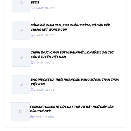
BETIS
image
schedule
2 NGÀY TRƯỚC
SÓNG GIÓ CHƯA TAN, FIFA CHÍNH THỨC BỊ TỐ DÀN XẾP
CHUNG KẾT WORLD CUP
image
schedule
2 NGÀY TRƯỚC
CHÍNH THỨC: CHÂN SÚT VĨ ĐẠI NHẤT LỊCH SỬ BỊ LOẠI CỰC
SỐC Ở TUYỂN VIỆT NAM
image
schedule
2 NGÀY TRƯỚC
BÁO INDONESIA THỪA NHẬN ĐIỀU ĐÁNG SỢ SAU TRẬN THUA
VIỆT NAM
image
schedule
2 NGÀY TRƯỚC
FERRAN TORRES HÉ LỘ LOẠT THÚ VUI BẤT NGỜ GIÚP LÊN
ĐỈNH THẾ GIỚI
image
schedule
2 NGÀY TRƯỚC