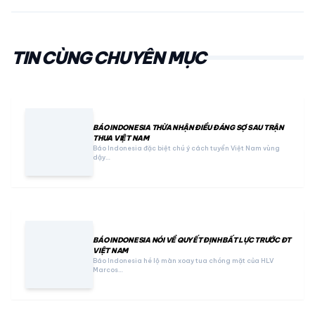
TIN CÙNG CHUYÊN MỤC
BÁO INDONESIA THỪA NHẬN ĐIỀU ĐÁNG SỢ SAU TRẬN
THUA VIỆT NAM
Báo Indonesia đặc biệt chú ý cách tuyển Việt Nam vùng
dậy…
BÁO INDONESIA NÓI VỀ QUYẾT ĐỊNH BẤT LỰC TRƯỚC ĐT
VIỆT NAM
Báo Indonesia hé lộ màn xoay tua chóng mặt của HLV
Marcos…