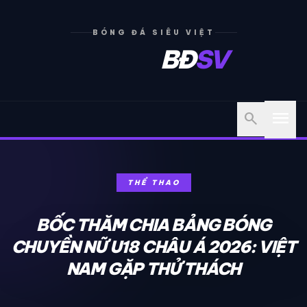
BÓNG ĐÁ SIÊU VIỆT
BĐ
SV
menu
search
THỂ THAO
BỐC THĂM CHIA BẢNG BÓNG
CHUYỀN NỮ U18 CHÂU Á 2026: VIỆT
NAM GẶP THỬ THÁCH