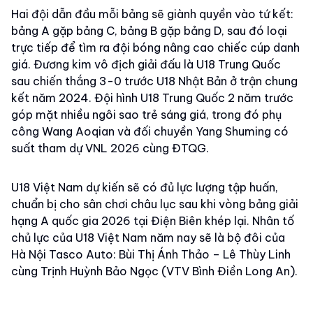
Hai đội dẫn đầu mỗi bảng sẽ giành quyền vào tứ kết:
bảng A gặp bảng C, bảng B gặp bảng D, sau đó loại
trực tiếp để tìm ra đội bóng nâng cao chiếc cúp danh
giá. Đương kim vô địch giải đấu là U18 Trung Quốc
sau chiến thắng 3-0 trước U18 Nhật Bản ở trận chung
kết năm 2024. Đội hình U18 Trung Quốc 2 năm trước
góp mặt nhiều ngôi sao trẻ sáng giá, trong đó phụ
công Wang Aoqian và đối chuyền Yang Shuming có
suất tham dự VNL 2026 cùng ĐTQG.
U18 Việt Nam dự kiến sẽ có đủ lực lượng tập huấn,
chuẩn bị cho sân chơi châu lục sau khi vòng bảng giải
hạng A quốc gia 2026 tại Điện Biên khép lại. Nhân tố
chủ lực của U18 Việt Nam năm nay sẽ là bộ đôi của
Hà Nội Tasco Auto: Bùi Thị Ánh Thảo – Lê Thùy Linh
cùng Trịnh Huỳnh Bảo Ngọc (VTV Bình Điền Long An).