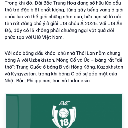
Trong khi đó, Đài Bắc Trung Hoa đang sở hữu lứa cầu
thủ trẻ đặc biệt chất lượng, từng gây tiếng vang ở giải
châu lục và thế giới những năm qua, hứa hẹn sẽ là cái
tên rất đáng chú ý ở giải U18 châu Á 2026. Với U18 Ấn
Độ, đây có lẽ không phải chướng ngại vật quá đỗi
phức tạp với U18 Việt Nam.
Với các bảng đấu khác, chủ nhà Thái Lan nằm chung
bảng A với Uzbekistan, Mông Cổ và Úc – bảng rất “dễ
thở”; Trung Quốc ở bảng B với Hồng Kông, Kazakhstan
và Kyrgyzstan, trong khi bảng C có sự góp mặt của
Nhật Bản, Philippines, Iran và Indonesia.