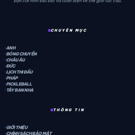
bạn cái nhìn sâu sắc và toàn diện về thế giới túc cầu.
CHUYÊN MỤC
ANH
BÓNG CHUYỀN
CHÂU ÂU
ĐỨC
LỊCH THI ĐẤU
PHÁP
PICKLEBALL
TÂY BAN NHA
THÔNG TIN
GIỚI THIỆU
CHÍNH SÁCH BẢO MẬT