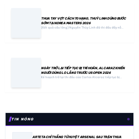
THUA TAY VỢT CÁCH 70 HẠNG, THUỲ LINH DỪNG BƯỚC
SỚM TẠI KOREA MASTERS 2026
(Kết quả cầu lông) Nguyễn Thùy Linh đã thi đấu đầy nỗ…
NGÀY TRỞ LẠI TIẾP TỤC BỊ TRÌ HOÃN, ALCARAZ KHIẾN
NGƯỜI DÙNG LO LẮNG TRƯỚC US OPEN 2026
Kế hoạch trở lại thi đấu của Carlos Alcaraz tiếp tục bị…
TIN NÓNG
ARTETA CHỈ THẲNG TỬ HUYỆT ARSENAL SAU TRẬN THUA