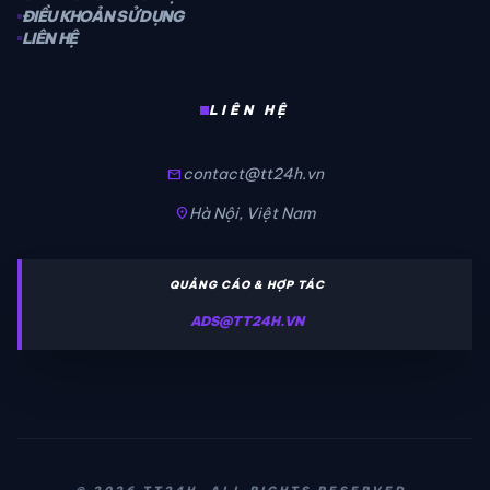
ĐIỀU KHOẢN SỬ DỤNG
LIÊN HỆ
LIÊN HỆ
contact@tt24h.vn
mail
Hà Nội, Việt Nam
location_on
QUẢNG CÁO & HỢP TÁC
ADS@TT24H.VN