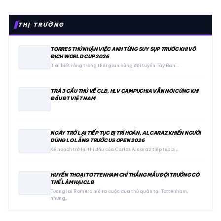
THỊ TRƯỜNG
TORRES THÚ NHẬN VIỆC ANH TỪNG SUY SỤP TRƯỚC KHI VÔ
ĐỊCH WORLD CUP 2026
Ít ai biết rằng trong thời gian cùng đội tuyển Tây Ban…
TRẢ 3 CẦU THỦ VỀ CLB, HLV CAMPUCHIA VẪN NÓI CỨNG KHI
ĐẤU ĐT VIỆT NAM
NGÀY TRỞ LẠI TIẾP TỤC BỊ TRÌ HOÃN, ALCARAZ KHIẾN NGƯỜI
DÙNG LO LẮNG TRƯỚC US OPEN 2026
Kế hoạch trở lại thi đấu của Carlos Alcaraz tiếp tục bị…
HUYỀN THOẠI TOTTENHAM CHỈ THẲNG MẪU ĐỘI TRƯỞNG CÓ
THỂ LÀM HẠI CLB
Tương lai Romero mở ra cuộc đua thủ quân tại Tottenham,
nhưng…