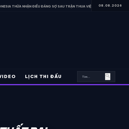
08.08.2026
ĐIỀU ĐÁNG SỢ SAU TRẬN THUA VIỆT NAM
• FERRAN TORRES HÉ LỘ
search
VIDEO
LỊCH THI ĐẤU