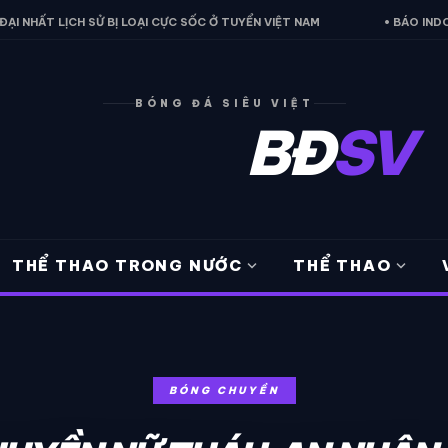
BỊ LOẠI CỰC SỐC Ở TUYỂN VIỆT NAM
• BÁO INDONESIA THỪA NHẬN 
BÓNG ĐÁ SIÊU VIỆT
BĐ
SV
expand_more
expand_more
THỂ THAO TRONG NƯỚC
THỂ THAO
BÓNG CHUYỀN