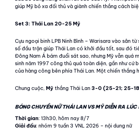
giúp Mỹ bỏ xa đối thủ và giành chiến thắng cách biệ
Set 3: Thái Lan 20-25 Mỹ
Cựu ngoại binh LPB Ninh Bình – Warisara vào sân từ
số đầu trận giúp Thái Lan có khởi đầu tốt, sau đó ti
Đông Nam Á bám đuổi sát sao, nhưng Mỹ vẫn quá m
sinh năm 1997 công thủ quá toàn diện, gần như cứ b
của hàng công bên phía Thái Lan. Một chiến thắng h
Chung cuộc,
Mỹ
thắng Thái Lan
3-0 (25-21; 25-18
BÓNG CHUYỀN NỮ THÁI LAN VS MỸ DIỄN RA LÚC
Thời gian
: 13h30, hôm nay 8/7
Giải đấu
: nhóm 9 tuần 3 VNL 2026 – nội dung nữ