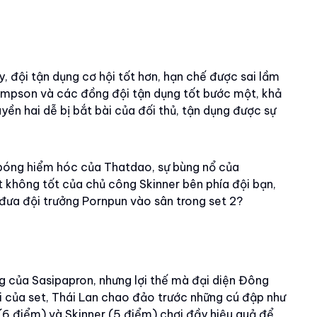
, đội tận dụng cơ hội tốt hơn, hạn chế được sai lầm
ompson và các đồng đội tận dụng tốt bước một, khả
ền hai dễ bị bắt bài của đối thủ, tận dụng được sự
 bóng hiểm hóc của Thatdao, sự bùng nổ của
 không tốt của chủ công Skinner bên phía đội bạn,
đưa đội trưởng Pornpun vào sân trong set 2?
ng của Sasipapron, nhưng lợi thế mà đại diện Đông
 của set, Thái Lan chao đảo trước những cú đập như
6 điểm) và Skinner (5 điểm) chơi đầy hiệu quả để