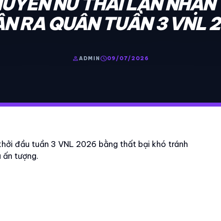
UYỀN NỮ THÁI LAN NHẬN 
N RA QUÂN TUẦN 3 VNL 
person
schedule
ADMIN
09/07/2026
hởi đầu tuần 3 VNL 2026 bằng thất bại khó tránh
 ấn tượng.