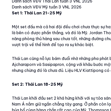
Danh sách VĐV Thái Lan tuần 3 VNL 2026
Danh sách VĐV Mỹ tuần 3 VNL 2026
Set 1: Thái Lan 21-25 Mỹ
Một set đấu mà cả hai đội đều chơi chưa thực sự hay
là bên có được phần thắng, và đó là Mỹ. Jordan Th
năng phòng thủ hàng sau chưa tốt, những đường chuy
vượt trội về thể hình để tạo ra sự khác biệt.
Thái Lan cũng nỗ lực bám đuổi nhờ những pha phát
Ajcharaporn và Sasipapron, cộng với khâu bước một
nhưng chừng đó là chưa đủ. Liệu HLV Kiattipong có 
Set 2: Thái Lan 18-25 Mỹ
Thái Lan khởi đầu set 2 khá hứng khởi với sự tỏa sá
Nam Á nắm giữ ngắn chẳng tày gang. Ở phần còn lại
búa bổ cùng hàng chắn rất cao của Mỹ. Thompson (