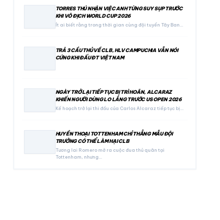
TORRES THÚ NHẬN VIỆC ANH TỪNG SUY SỤP TRƯỚC
KHI VÔ ĐỊCH WORLD CUP 2026
Ít ai biết rằng trong thời gian cùng đội tuyển Tây Ban…
TRẢ 3 CẦU THỦ VỀ CLB, HLV CAMPUCHIA VẪN NÓI
CỨNG KHI ĐẤU ĐT VIỆT NAM
NGÀY TRỞ LẠI TIẾP TỤC BỊ TRÌ HOÃN, ALCARAZ
KHIẾN NGƯỜI DÙNG LO LẮNG TRƯỚC US OPEN 2026
Kế hoạch trở lại thi đấu của Carlos Alcaraz tiếp tục bị…
HUYỀN THOẠI TOTTENHAM CHỈ THẲNG MẪU ĐỘI
TRƯỞNG CÓ THỂ LÀM HẠI CLB
Tương lai Romero mở ra cuộc đua thủ quân tại
Tottenham, nhưng…