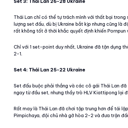
Set 3: Thái Lan 26-28 Ukraine
Thái Lan chỉ có thể tự trách mình với thất bại trong
lượng set đấu, dù bị Ukraine bắt kịp nhưng cũng là 
rất không tốt ở thời khắc quyết định khiến Pornpun 
Chỉ với 1 set-point duy nhất, Ukraine đã tận dụng t
2-1.
Set 4: Thái Lan 25-22 Ukraine
Set đấu buộc phải thắng và các cô gái Thái Lan đã 
ngay từ đầu set, nhưng thầy trò HLV Kiattipong lại 
Rất may là Thái Lan đã chơi tập trung hơn để tái l
Pimpichaya, đội chủ nhà gỡ hòa 2-2 và đưa trận đấu