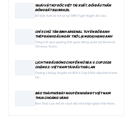
‘QUÁI VẬT KO’ GỐC VIỆT TÁI XUẤT, ĐỐI ĐẦU THẦN
ĐỒNG BẤT BẠI BRAZIL
Đỗ Việt Anh sẽ trở lại tại ONE Fight Night 46 vào…
CHỈ 5 CHỮ, TÂN BINH ARSENAL TUYÊN BỐ ĐANH
THÉP ĐÁNH DẤU NGÀY TRỞ LẠI NGOẠI HẠNG ANH
Từng trải qua quãng thời gian đáng quên tại Norwich,
Christos Tzolis…
LỊCH THI ĐẤU BÓNG CHUYỀN NỮ SEA V.CUP 2026
CHẶNG 2: VIỆT NAM TÁI ĐẤU THÁI LAN
Chặng 2 bóng chuyền nữ SEA V.Cup 2026 sắp khởi tranh
tại…
BÁO THÁI PHƠI BÀY NGUYÊN NHÂN ĐT VIỆT NAM
THUA CHOÁNG VÁNG
Báo Thái Lan mổ xẻ cách đội nhà bóp nghẹt Việt Nam,
…