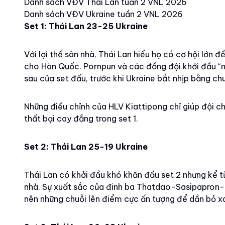
Danh sách VĐV Thái Lan tuần 2 VNL 2026
Danh sách VĐV Ukraine tuần 2 VNL 2026
Set 1: Thái Lan 23-25 Ukraine
Với lợi thế sân nhà, Thái Lan hiểu họ có cơ hội lớn 
cho Hàn Quốc. Pornpun và các đồng đội khởi đầu “nh
sau của set đấu, trước khi Ukraine bắt nhịp bằng c
Những điều chỉnh của HLV Kiattipong chỉ giúp đội ch
thất bại cay đắng trong set 1.
Set 2: Thái Lan 25-19 Ukraine
Thái Lan có khởi đầu khó khăn đầu set 2 nhưng kể t
nhà. Sự xuất sắc của đinh ba Thatdao-Sasipapron-P
nên những chuỗi lên điểm cực ấn tượng để dần bỏ xa