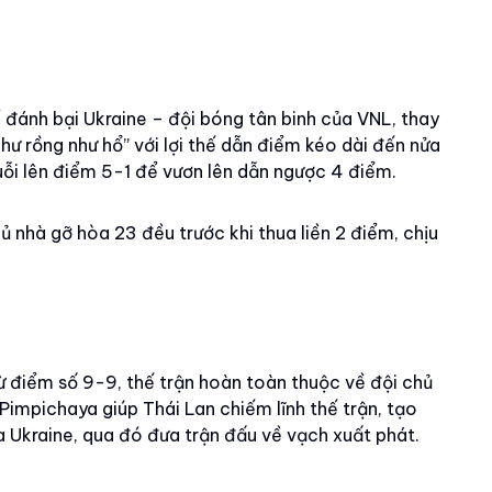
để đánh bại Ukraine – đội bóng tân binh của VNL, thay
ư rồng như hổ” với lợi thế dẫn điểm kéo dài đến nửa
huỗi lên điểm 5-1 để vươn lên dẫn ngược 4 điểm.
ủ nhà gỡ hòa 23 đều trước khi thua liền 2 điểm, chịu
ừ điểm số 9-9, thế trận hoàn toàn thuộc về đội chủ
impichaya giúp Thái Lan chiếm lĩnh thế trận, tạo
 Ukraine, qua đó đưa trận đấu về vạch xuất phát.