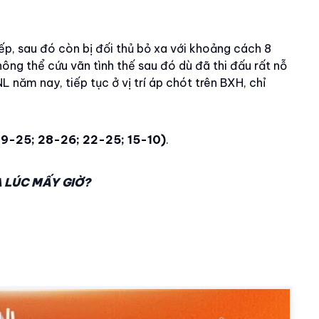
tiếp, sau đó còn bị đối thủ bỏ xa với khoảng cách 8
ông thể cứu vãn tình thế sau đó dù đã thi đấu rất nỗ
 năm nay, tiếp tục ở vị trí áp chót trên BXH, chỉ
19-25; 28-26; 22-25; 15-10)
.
A LÚC MẤY GIỜ?