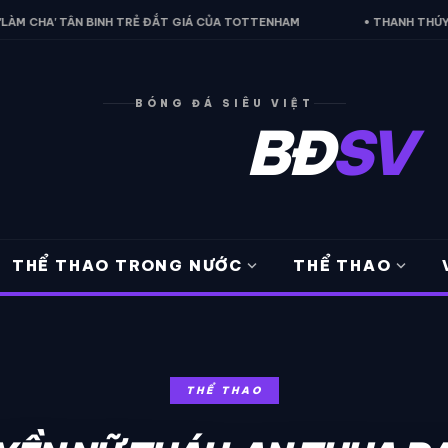
NH TRẺ ĐẮT GIÁ CỦA TOTTENHAM
• THANH THÚY BẤT LỰC, ĐT VIỆT 
BÓNG ĐÁ SIÊU VIỆT
BĐ
SV
expand_more
expand_more
THỂ THAO TRONG NƯỚC
THỂ THAO
THỂ THAO