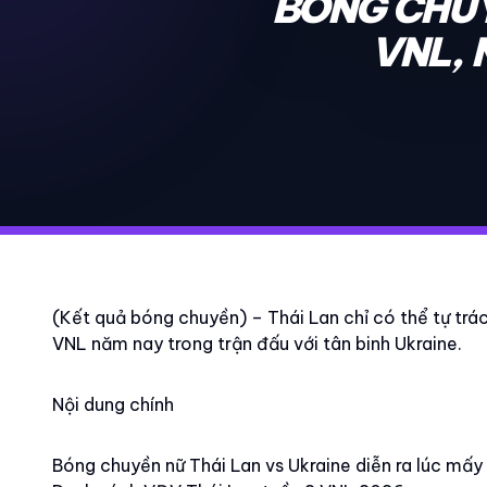
BÓNG CHUY
VNL, 
(Kết quả bóng chuyền) – Thái Lan chỉ có thể tự trác
VNL năm nay trong trận đấu với tân binh Ukraine.
Nội dung chính
Bóng chuyền nữ Thái Lan vs Ukraine diễn ra lúc mấy