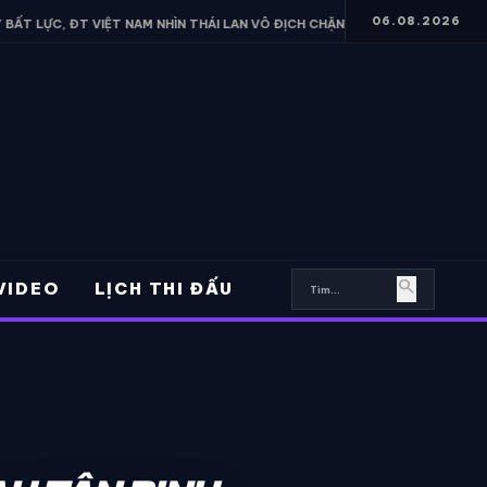
06.08.2026
NAM NHÌN THÁI LAN VÔ ĐỊCH CHẶNG 1 SEA V.CUP
• ĐT VIỆT NAM 
search
VIDEO
LỊCH THI ĐẤU