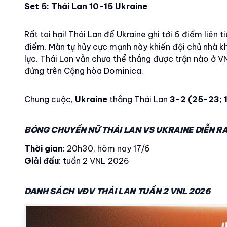
Set 5: Thái Lan 10-15 Ukraine
Rất tai hại! Thái Lan để Ukraine ghi tới 6 điểm liên 
điểm. Màn tự hủy cực mạnh này khiến đội chủ nhà kh
lực. Thái Lan vẫn chưa thể thắng được trận nào ở VNL
đứng trên Cộng hòa Dominica.
Chung cuộc,
Ukraine
thắng Thái Lan
3-2 (25-23; 
BÓNG CHUYỀN NỮ THÁI LAN VS UKRAINE DIỄN R
Thời gian
: 20h30, hôm nay 17/6
Giải đấu
: tuần 2 VNL 2026
DANH SÁCH VĐV THÁI LAN TUẦN 2 VNL 2026