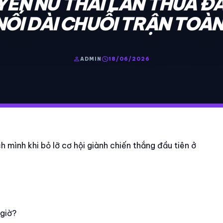
ỀN NỮ THÁI LAN THUA ĐA
NỐI DÀI CHUỖI TRẬN TOÀ
person
schedule
ADMIN
18/06/2026
h mình khi bỏ lỡ cơ hội giành chiến thắng đầu tiên ở
 giờ?