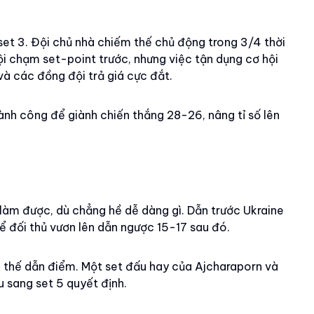
 set 3. Đội chủ nhà chiếm thế chủ động trong 3/4 thời
đội chạm set-point trước, nhưng việc tận dụng cơ hội
và các đồng đội trả giá cực đắt.
hành công để giành chiến thắng 28-26, nâng tỉ số lên
làm được, dù chẳng hề dễ dàng gì. Dẫn trước Ukraine
để đối thủ vươn lên dẫn ngược 15-17 sau đó.
ập thế dẫn điểm. Một set đấu hay của Ajcharaporn và
 sang set 5 quyết định.