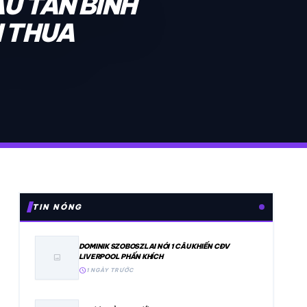
U TÂN BINH
N THUA
TIN NÓNG
DOMINIK SZOBOSZLAI NÓI 1 CÂU KHIẾN CĐV
LIVERPOOL PHẤN KHÍCH
image
schedule
1 NGÀY TRƯỚC