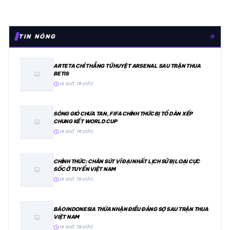
TIN NÓNG
ARTETA CHỈ THẲNG TỬ HUYỆT ARSENAL SAU TRẬN THUA
BETIS
image
schedule
18 GIỜ TRƯỚC
SÓNG GIÓ CHƯA TAN, FIFA CHÍNH THỨC BỊ TỐ DÀN XẾP
CHUNG KẾT WORLD CUP
image
schedule
18 GIỜ TRƯỚC
CHÍNH THỨC: CHÂN SÚT VĨ ĐẠI NHẤT LỊCH SỬ BỊ LOẠI CỰC
SỐC Ở TUYỂN VIỆT NAM
image
schedule
18 GIỜ TRƯỚC
BÁO INDONESIA THỪA NHẬN ĐIỀU ĐÁNG SỢ SAU TRẬN THUA
VIỆT NAM
image
schedule
18 GIỜ TRƯỚC