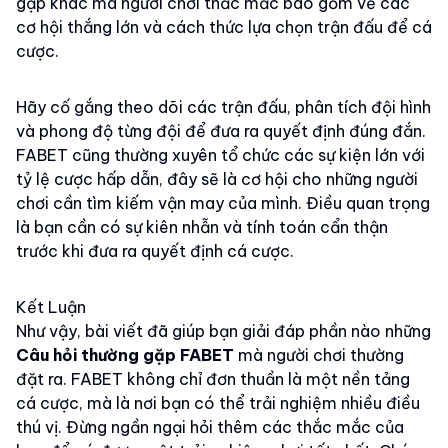
gặp khác mà người chơi thắc mắc bao gồm về các
cơ hội thắng lớn và cách thức lựa chọn trận đấu để cá
cược.
Hãy cố gắng theo dõi các trận đấu, phân tích đội hình
và phong độ từng đội để đưa ra quyết định đúng đắn.
FABET cũng thường xuyên tổ chức các sự kiện lớn với
tỷ lệ cược hấp dẫn, đây sẽ là cơ hội cho những người
chơi cần tìm kiếm vận may của mình. Điều quan trọng
là bạn cần có sự kiên nhẫn và tính toán cẩn thận
trước khi đưa ra quyết định cá cược.
Kết Luận
Như vậy, bài viết đã giúp bạn giải đáp phần nào những
Câu hỏi thường gặp FABET
mà người chơi thường
đặt ra. FABET không chỉ đơn thuần là một nền tảng
cá cược, mà là nơi bạn có thể trải nghiệm nhiều điều
thú vị. Đừng ngần ngại hỏi thêm các thắc mắc của