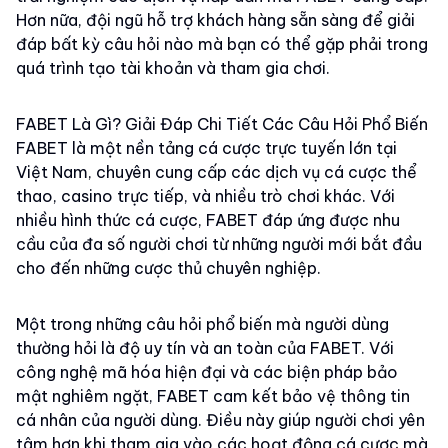
Hơn nữa, đội ngũ hỗ trợ khách hàng sẵn sàng để giải
đáp bất kỳ câu hỏi nào mà bạn có thể gặp phải trong
quá trình tạo tài khoản và tham gia chơi.
FABET Là Gì? Giải Đáp Chi Tiết Các Câu Hỏi Phổ Biến
FABET là một nền tảng cá cược trực tuyến lớn tại
Việt Nam, chuyên cung cấp các dịch vụ cá cược thể
thao, casino trực tiếp, và nhiều trò chơi khác. Với
nhiều hình thức cá cược, FABET đáp ứng được nhu
cầu của đa số người chơi từ những người mới bắt đầu
cho đến những cược thủ chuyên nghiệp.
Một trong những câu hỏi phổ biến mà người dùng
thường hỏi là độ uy tín và an toàn của FABET. Với
công nghệ mã hóa hiện đại và các biện pháp bảo
mật nghiêm ngặt, FABET cam kết bảo vệ thông tin
cá nhân của người dùng. Điều này giúp người chơi yên
tâm hơn khi tham gia vào các hoạt động cá cược mà