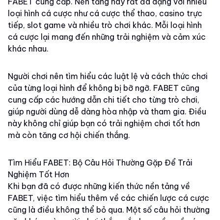
FABET cung cấp. Nền tảng này rất đa dạng với nhiều
loại hình cá cược như cá cược thể thao, casino trực
tiếp, slot game và nhiều trò chơi khác. Mỗi loại hình
cá cược lại mang đến những trải nghiệm và cảm xúc
khác nhau.
Người chơi nên tìm hiểu các luật lệ và cách thức chơi
của từng loại hình để không bị bỡ ngỡ. FABET cũng
cung cấp các hướng dẫn chi tiết cho từng trò chơi,
giúp người dùng dễ dàng hòa nhập và tham gia. Điều
này không chỉ giúp bạn có trải nghiệm chơi tốt hơn
mà còn tăng cơ hội chiến thắng.
Tìm Hiểu FABET: Bộ Câu Hỏi Thường Gặp Để Trải
Nghiệm Tốt Hơn
Khi bạn đã có được những kiến thức nền tảng về
FABET, việc tìm hiểu thêm về các chiến lược cá cược
cũng là điều không thể bỏ qua. Một số câu hỏi thường