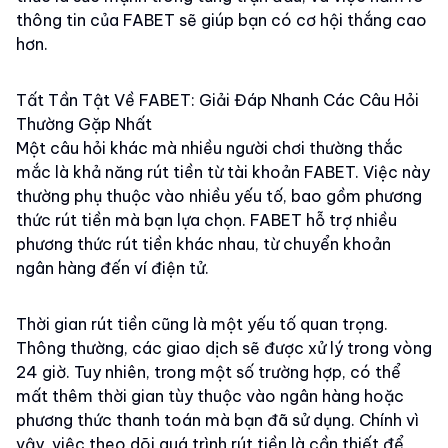
thông tin của FABET sẽ giúp bạn có cơ hội thắng cao
hơn.
Tất Tần Tật Về FABET: Giải Đáp Nhanh Các Câu Hỏi
Thường Gặp Nhất
Một câu hỏi khác mà nhiều người chơi thường thắc
mắc là khả năng rút tiền từ tài khoản FABET. Việc này
thường phụ thuộc vào nhiều yếu tố, bao gồm phương
thức rút tiền mà bạn lựa chọn. FABET hỗ trợ nhiều
phương thức rút tiền khác nhau, từ chuyển khoản
ngân hàng đến ví điện tử.
Thời gian rút tiền cũng là một yếu tố quan trọng.
Thông thường, các giao dịch sẽ được xử lý trong vòng
24 giờ. Tuy nhiên, trong một số trường hợp, có thể
mất thêm thời gian tùy thuộc vào ngân hàng hoặc
phương thức thanh toán mà bạn đã sử dụng. Chính vì
vậy, việc theo dõi quá trình rút tiền là cần thiết để