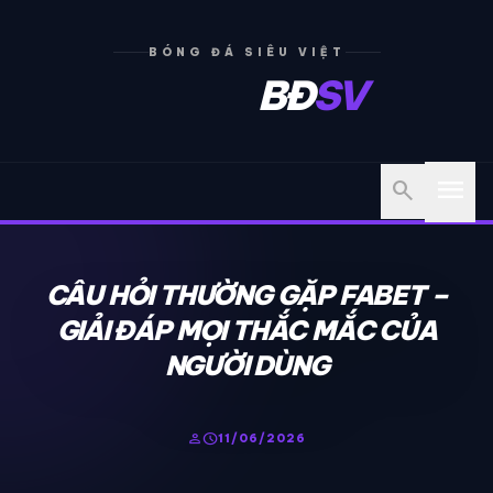
BÓNG ĐÁ SIÊU VIỆT
BĐ
SV
menu
search
CÂU HỎI THƯỜNG GẶP FABET –
GIẢI ĐÁP MỌI THẮC MẮC CỦA
NGƯỜI DÙNG
person
schedule
11/06/2026