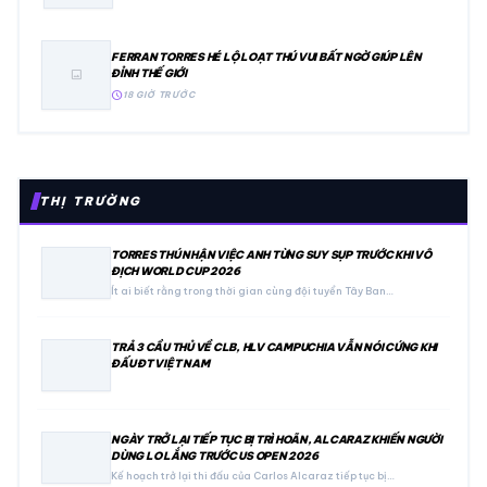
FERRAN TORRES HÉ LỘ LOẠT THÚ VUI BẤT NGỜ GIÚP LÊN
ĐỈNH THẾ GIỚI
image
schedule
18 GIỜ TRƯỚC
THỊ TRƯỜNG
TORRES THÚ NHẬN VIỆC ANH TỪNG SUY SỤP TRƯỚC KHI VÔ
ĐỊCH WORLD CUP 2026
Ít ai biết rằng trong thời gian cùng đội tuyển Tây Ban…
TRẢ 3 CẦU THỦ VỀ CLB, HLV CAMPUCHIA VẪN NÓI CỨNG KHI
ĐẤU ĐT VIỆT NAM
NGÀY TRỞ LẠI TIẾP TỤC BỊ TRÌ HOÃN, ALCARAZ KHIẾN NGƯỜI
DÙNG LO LẮNG TRƯỚC US OPEN 2026
Kế hoạch trở lại thi đấu của Carlos Alcaraz tiếp tục bị…