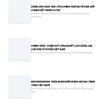
SÓNG GIÓ CHƯA TAN, FIFA CHÍNH THỨC BỊ TỐ DÀN XẾP
CHUNG KẾT WORLD CUP
FIFA đối mặt làn sóng tranh cãi sau cáo buộc Gianni
Infantino…
CHÍNH THỨC: CHÂN SÚT VĨ ĐẠI NHẤT LỊCH SỬ BỊ LOẠI
CỰC SỐC Ở TUYỂN VIỆT NAM
Danh sách tham dự ASIAD 2026 của ĐT nữ Việt Nam bất…
BÁO INDONESIA THỪA NHẬN ĐIỀU ĐÁNG SỢ SAU TRẬN
THUA VIỆT NAM
Báo Indonesia đặc biệt chú ý cách tuyển Việt Nam vùng
dậy…