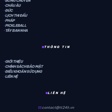
BÓNG CHUYỀN
CHÂU ÂU
ĐỨC
LỊCH THI ĐẤU
PHÁP
PICKLEBALL
TÂY BAN NHA
THÔNG TIN
GIỚI THIỆU
CHÍNH SÁCH BẢO MẬT
ĐIỀU KHOẢN SỬ DỤNG
LIÊN HỆ
LIÊN HỆ
contact@tt24h.vn
mail