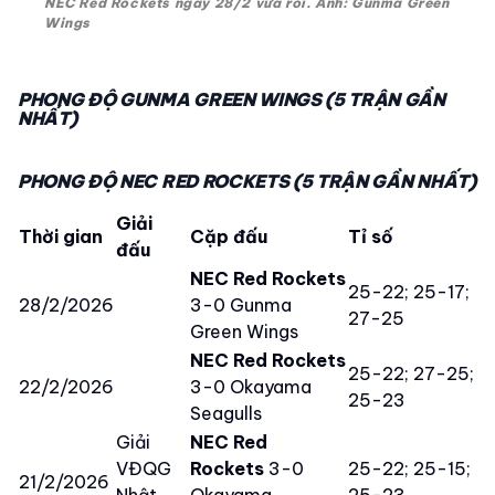
NEC Red Rockets ngày 28/2 vừa rồi. Ảnh: Gunma Green
Wings
PHONG ĐỘ GUNMA GREEN WINGS (5 TRẬN GẦN
NHẤT)
PHONG ĐỘ NEC RED ROCKETS (5 TRẬN GẦN NHẤT)
Giải
Thời gian
Cặp đấu
Tỉ số
đấu
NEC Red Rockets
25-22; 25-17;
28/2/2026
3-0 Gunma
27-25
Green Wings
NEC Red Rockets
25-22; 27-25;
22/2/2026
3-0 Okayama
25-23
Seagulls
Giải
NEC Red
VĐQG
Rockets
3-0
25-22; 25-15;
21/2/2026
Nhật
Okayama
25-23