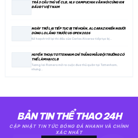
TRẢ 3 CẦU THỦ VỀ CLB, HLV CAMPUCHIA VẪN NÓI CỨNG KHI
ĐẤU ĐT VIỆT NAM
NGÀY TRỞ LẠI TIẾP TỤC BỊ TRÌ HOÃN, ALCARAZ KHIẾN NGƯỜI
DÙNG LO LẮNG TRƯỚC US OPEN 2026
Kế hoạch trở lại thi đấu của Carlos Alcaraz tiếp tục bị…
HUYỀN THOẠI TOTTENHAM CHỈ THẲNG MẪU ĐỘI TRƯỞNG CÓ
THỂ LÀM HẠI CLB
Tương lai Romero mở ra cuộc đua thủ quân tại Tottenham,
nhưng…
BẢN TIN THỂ THAO 24H
CẬP NHẬT TIN TỨC BÓNG ĐÁ NHANH VÀ CHÍNH
XÁC NHẤT