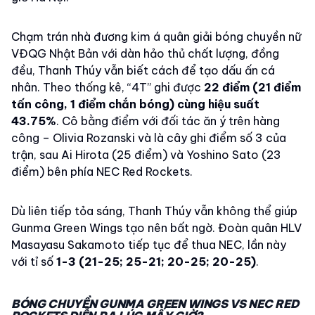
Chạm trán nhà đương kim á quân giải bóng chuyền nữ
VĐQG Nhật Bản với dàn hảo thủ chất lượng, đồng
đều, Thanh Thúy vẫn biết cách để tạo dấu ấn cá
nhân. Theo thống kê, “4T” ghi được
22 điểm (21 điểm
tấn công, 1 điểm chắn bóng) cùng hiệu suất
43.75%
. Cô bằng điểm với đối tác ăn ý trên hàng
công – Olivia Rozanski và là cây ghi điểm số 3 của
trận, sau Ai Hirota (25 điểm) và Yoshino Sato (23
điểm) bên phía NEC Red Rockets.
Dù liên tiếp tỏa sáng, Thanh Thúy vẫn không thể giúp
Gunma Green Wings tạo nên bất ngờ. Đoàn quân HLV
Masayasu Sakamoto tiếp tục để thua NEC, lần này
với tỉ số
1-3 (21-25; 25-21; 20-25; 20-25)
.
BÓNG CHUYỀN GUNMA GREEN WINGS VS NEC RED