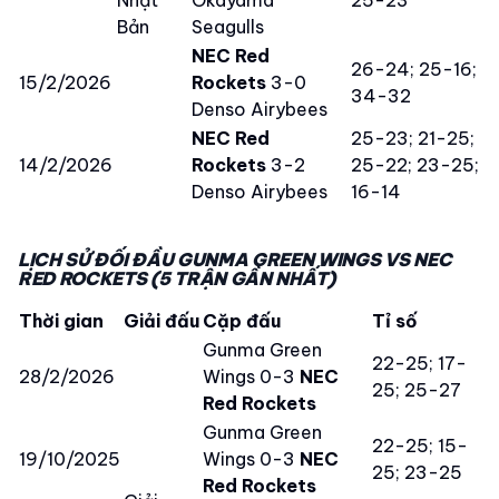
Bản
Seagulls
NEC Red
26-24; 25-16;
15/2/2026
Rockets
3-0
34-32
Denso Airybees
NEC Red
25-23; 21-25;
14/2/2026
Rockets
3-2
25-22; 23-25;
Denso Airybees
16-14
LỊCH SỬ ĐỐI ĐẦU GUNMA GREEN WINGS VS NEC
RED ROCKETS (5 TRẬN GẦN NHẤT)
Thời gian
Giải đấu
Cặp đấu
Tỉ số
Gunma Green
22-25; 17-
28/2/2026
Wings 0-3
NEC
25; 25-27
Red Rockets
Gunma Green
22-25; 15-
19/10/2025
Wings 0-3
NEC
25; 23-25
Red Rockets