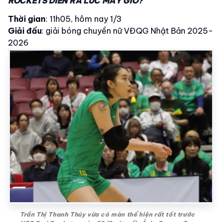
ROCKETS DIỄN RA LÚC MẤY GIỜ?
Thời gian
: 11h05, hôm nay 1/3
Giải đấu
: giải bóng chuyền nữ VĐQG Nhật Bản 2025-
2026
Trần Thị Thanh Thúy vừa có màn thể hiện rất tốt trước