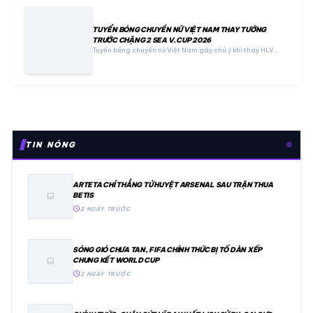
TUYỂN BÓNG CHUYỀN NỮ VIỆT NAM THAY TƯỚNG
TRƯỚC CHẶNG 2 SEA V.CUP 2026
Tuyển bóng chuyền nữ Việt Nam gây chú ý khi thay HLV…
TIN NÓNG
ARTETA CHỈ THẲNG TỬ HUYỆT ARSENAL SAU TRẬN THUA
BETIS
image
schedule
2 NGÀY TRƯỚC
SÓNG GIÓ CHƯA TAN, FIFA CHÍNH THỨC BỊ TỐ DÀN XẾP
CHUNG KẾT WORLD CUP
image
schedule
2 NGÀY TRƯỚC