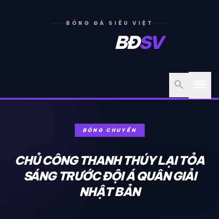
BÓNG ĐÁ SIÊU VIỆT
BĐ
SV
menu
search
BÓNG CHUYỀN
CHỦ CÔNG THANH THÚY LẠI TỎA
SÁNG TRƯỚC ĐỘI Á QUÂN GIẢI
NHẬT BẢN