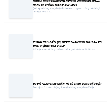
NGƯỢC DÒNG TRƯỚC PHILIPPINES, INDONESIA GIÀNH
HẠNG BA CHẶNG 1 SEA V.CUP 2026
(Kết quả bóng chuyền) – Indonesia ngược dòng đánh bại
Philippines 3-1…
THANH THÚY BẤT LỰC, ĐT VIỆT NAM NHÌN THÁI LAN VÔ
ĐỊCH CHẶNG 1 SEA V.CUP
ĐT Việt Nam không thể tạo bất ngờ khi thua Thái Lan…
ĐT VIỆT NAM THAY QUÂN, HÉ LỘ THAM VỌNG ĐẶC BIỆT
Sau vị trí á quân chặng 1, tuyển bóng chuyền nữ Việt…