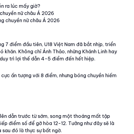
n ra lúc mấy giờ?
 chuyền nữ châu Á 2026
ng chuyền nữ châu Á 2026
 7 điểm đầu tiên, U18 Việt Nam đã bắt nhịp, triển
hó khăn. Không chỉ Ánh Thảo, những Khánh Linh hay
uy trì lợi thế dẫn 4-5 điểm đến hết hiệp.
ấu cực ấn tượng với 8 điểm, nhưng bóng chuyền hiếm
 lên dẫn trước từ sớm, song một thoáng mất tập
tiếp điểm số để gỡ hòa 12-12. Tưởng như đây sẽ là
 sau đó là thực sự bất ngờ.