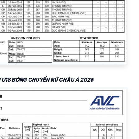
 U18 BÓNG CHUYỀN NỮ CHÂU Á 2026