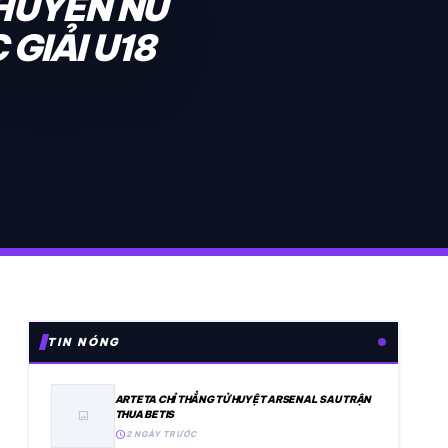
HUYỀN NỮ
GIẢI U18
TIN NÓNG
ARTETA CHỈ THẲNG TỬ HUYỆT ARSENAL SAU TRẬN
THUA BETIS
image
schedule
2 NGÀY TRƯỚC