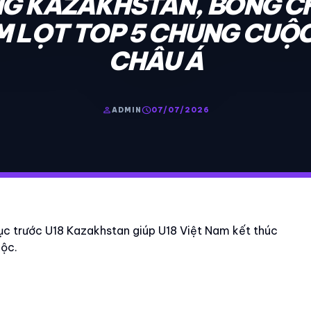
NG KAZAKHSTAN, BÓNG C
M LỌT TOP 5 CHUNG CUỘC 
CHÂU Á
person
schedule
ADMIN
07/07/2026
ục trước U18 Kazakhstan giúp U18 Việt Nam kết thúc
uộc.