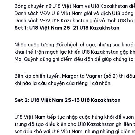
Bóng chuyền nữ U18 Việt Nam vs U18 Kazakhstan diễ
Danh sách VĐV U18 Việt Nam giải vô địch U18 bóng
Danh sách VĐV U18 Kazakhstan giải vô địch U18 bó
Set 1: U18 Việt Nam 25-21 U18 Kazakhstan
Nhập cuộc tương đối chệch choạc, nhưng sau khoảng
khai thế trận mạch lạc khiến U18 Kazakhstan gặp k
Mai Quỳnh cũng ghi điểm đều đặn để giúp chúng ta d
Bên kia chiến tuyến, Margarita Vagner (số 2) thi đ
khi nào là câu chuyện của riêng 1 cá nhân.
Set 2: U18 Việt Nam 25-15 U18 Kazakhstan
U18 Việt Nam tiếp tục nhập cuộc hứng khởi để vươn
trung đã tạo điều kiện cho U18 Kazakhstan ghi liên 
set đấu khó với U18 Việt Nam, nhưng những gì diễn ra