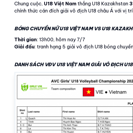
Chung cuộc,
U18 Việt Nam
thắng U18 Kazakhstan
3
chính thức cán đích giải vô địch U18 châu Á với vị tr
BÓNG CHUYỀN NỮ U18 VIỆT NAM VS U18 KAZAKH
Thời gian
: 13h00, hôm nay 7/7
Giải đấu
: tranh hạng 5 giải vô địch U18 bóng chuy
DANH SÁCH VĐV U18 VIỆT NAM GIẢI VÔ ĐỊCH U1