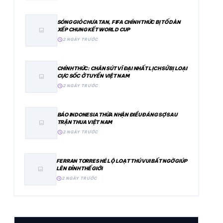
SÓNG GIÓ CHƯA TAN, FIFA CHÍNH THỨC BỊ TỐ DÀN
XẾP CHUNG KẾT WORLD CUP
image
schedule
2 NGÀY TRƯỚC
CHÍNH THỨC: CHÂN SÚT VĨ ĐẠI NHẤT LỊCH SỬ BỊ LOẠI
CỰC SỐC Ở TUYỂN VIỆT NAM
image
schedule
2 NGÀY TRƯỚC
BÁO INDONESIA THỪA NHẬN ĐIỀU ĐÁNG SỢ SAU
TRẬN THUA VIỆT NAM
image
schedule
2 NGÀY TRƯỚC
FERRAN TORRES HÉ LỘ LOẠT THÚ VUI BẤT NGỜ GIÚP
LÊN ĐỈNH THẾ GIỚI
image
schedule
2 NGÀY TRƯỚC