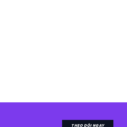
THEO DÕI NGAY