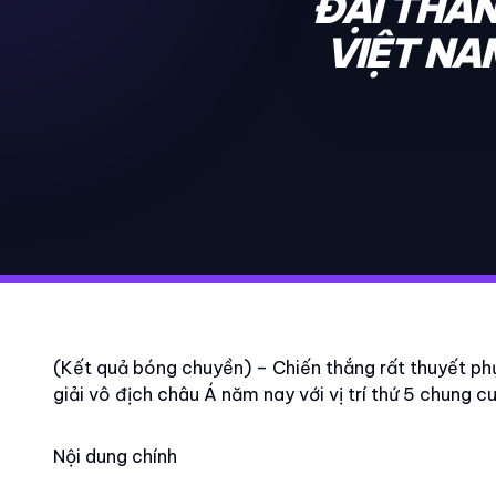
ĐẠI THẮ
VIỆT NA
(Kết quả bóng chuyền) – Chiến thắng rất thuyết ph
giải vô địch châu Á năm nay với vị trí thứ 5 chung c
Nội dung chính