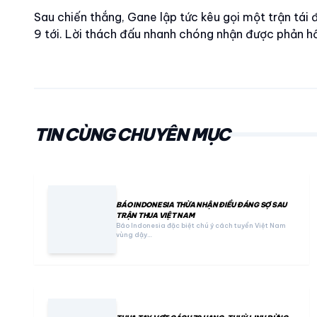
Sau chiến thắng, Gane lập tức kêu gọi một trận tái đ
9 tới. Lời thách đấu nhanh chóng nhận được phản hồ
TIN CÙNG CHUYÊN MỤC
BÁO INDONESIA THỪA NHẬN ĐIỀU ĐÁNG SỢ SAU
TRẬN THUA VIỆT NAM
Báo Indonesia đặc biệt chú ý cách tuyển Việt Nam
vùng dậy…