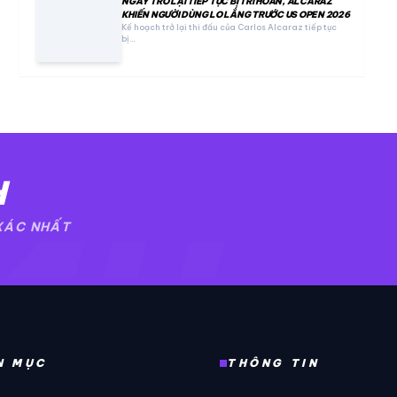
NGÀY TRỞ LẠI TIẾP TỤC BỊ TRÌ HOÃN, ALCARAZ
KHIẾN NGƯỜI DÙNG LO LẮNG TRƯỚC US OPEN 2026
Kế hoạch trở lại thi đấu của Carlos Alcaraz tiếp tục
bị…
H
4H
 XÁC NHẤT
N MỤC
THÔNG TIN