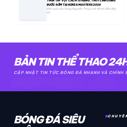
THUA TAY VỢT CÁCH 70 HẠNG, THUỲ LINH DỪNG
BƯỚC SỚM TẠI KOREA MASTERS 2026
(Kết quả cầu lông) Nguyễn Thùy Linh đã thi đấu đầy
nỗ…
BẢN TIN THỂ THAO 24
TT2
CẬP NHẬT TIN TỨC BÓNG ĐÁ NHANH VÀ CHÍNH
BÓNG ĐÁ SIÊU
CHUYÊ