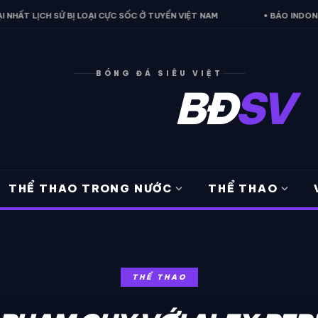
 SỬ BỊ LOẠI CỰC SỐC Ở TUYỂN VIỆT NAM
• BÁO INDONESIA THỪA N
BÓNG ĐÁ SIÊU VIỆT
BĐ
SV
expand_more
expand_more
THỂ THAO TRONG NƯỚC
THỂ THAO
THỂ THAO