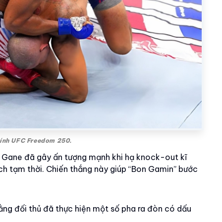
hính UFC Freedom 250.
ng, Gane đã gây ấn tượng mạnh khi hạ knock-out kĩ
ịch tạm thời. Chiến thắng này giúp “Bon Gamin” bước
ằng đối thủ đã thực hiện một số pha ra đòn có dấu