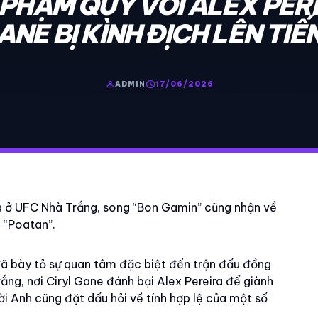
PHẠM QUY VỚI ALEX PERE
ANE BỊ KÌNH ĐỊCH LÊN TIẾ
person
schedule
ADMIN
17/06/2026
ra ở UFC Nhà Trắng, song “Bon Gamin” cũng nhận về
 “Poatan”.
ã bày tỏ sự quan tâm đặc biệt đến trận đấu đồng
ắng, nơi Ciryl Gane đánh bại Alex Pereira để giành
ười Anh cũng đặt dấu hỏi về tính hợp lệ của một số