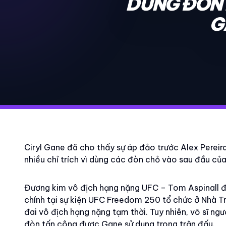
DÙNG ĐÒN 
G
Ciryl Gane đã cho thấy sự áp đảo trước Alex Perei
nhiều chỉ trích vì dùng các đòn chỏ vào sau đầu của
Đương kim vô địch hạng nặng UFC – Tom Aspinall đ
chính tại sự kiện UFC Freedom 250 tổ chức ở Nhà Tr
đai vô địch hạng nặng tạm thời. Tuy nhiên, võ sĩ ng
đòn tấn công được Gane sử dụng trong trận đấu.