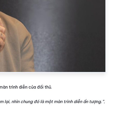
màn trình diễn của đối thủ.
m lại, nhìn chung đó là một màn trình diễn ấn tượng.”
,