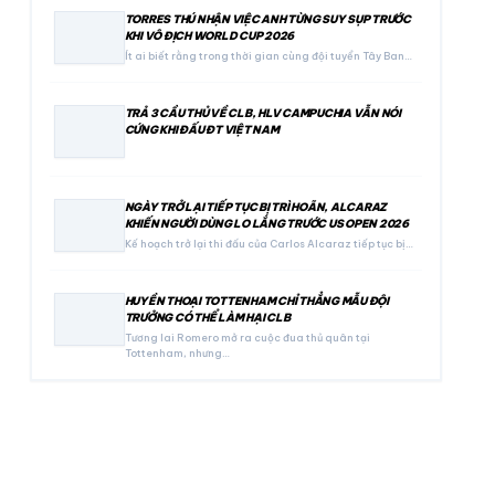
TORRES THÚ NHẬN VIỆC ANH TỪNG SUY SỤP TRƯỚC
KHI VÔ ĐỊCH WORLD CUP 2026
Ít ai biết rằng trong thời gian cùng đội tuyển Tây Ban…
TRẢ 3 CẦU THỦ VỀ CLB, HLV CAMPUCHIA VẪN NÓI
CỨNG KHI ĐẤU ĐT VIỆT NAM
NGÀY TRỞ LẠI TIẾP TỤC BỊ TRÌ HOÃN, ALCARAZ
KHIẾN NGƯỜI DÙNG LO LẮNG TRƯỚC US OPEN 2026
Kế hoạch trở lại thi đấu của Carlos Alcaraz tiếp tục bị…
HUYỀN THOẠI TOTTENHAM CHỈ THẲNG MẪU ĐỘI
TRƯỞNG CÓ THỂ LÀM HẠI CLB
Tương lai Romero mở ra cuộc đua thủ quân tại
Tottenham, nhưng…