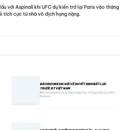
ấu với Aspinall khi UFC dự kiến trở lại Paris vào tháng
i tích cực từ nhà vô địch hạng nặng.
BÁO INDONESIA NÓI VỀ QUYẾT ĐỊNH BẤT LỰC
TRƯỚC ĐT VIỆT NAM
Báo Indonesia hé lộ màn xoay tua chóng mặt của HLV
Marcos…