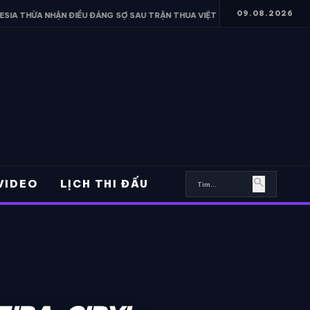
09.08.2026
HẬN ĐIỀU ĐÁNG SỢ SAU TRẬN THUA VIỆT NAM
• FERRAN TORRES HÉ
search
VIDEO
LỊCH THI ĐẤU