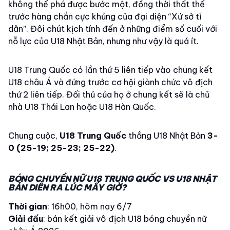
không thể phá được bước một, đồng thời thất thế
trước hàng chắn cực khủng của đại diện “Xứ sở tỉ
dân”. Đôi chút kịch tính đến ở những điểm số cuối với
nỗ lực của U18 Nhật Bản, nhưng như vậy là quá ít.
U18 Trung Quốc có lần thứ 5 liên tiếp vào chung kết
U18 châu Á và đứng trước cơ hội giành chức vô địch
thứ 2 liên tiếp. Đối thủ của họ ở chung kết sẽ là chủ
nhà U18 Thái Lan hoặc U18 Hàn Quốc.
Chung cuộc,
U18 Trung Quốc
thắng U18 Nhật Bản
3-
0 (25-19; 25-23; 25-22)
.
BÓNG CHUYỀN NỮ U18 TRUNG QUỐC VS U18 NHẬT
BẢN DIỄN RA LÚC MẤY GIỜ?
Thời gian
: 16h00, hôm nay 6/7
Giải đấu
: bán kết giải vô địch U18 bóng chuyền nữ