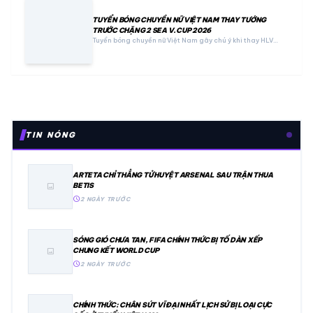
TUYỂN BÓNG CHUYỀN NỮ VIỆT NAM THAY TƯỚNG
TRƯỚC CHẶNG 2 SEA V.CUP 2026
Tuyển bóng chuyền nữ Việt Nam gây chú ý khi thay HLV…
TIN NÓNG
ARTETA CHỈ THẲNG TỬ HUYỆT ARSENAL SAU TRẬN THUA
BETIS
image
schedule
2 NGÀY TRƯỚC
SÓNG GIÓ CHƯA TAN, FIFA CHÍNH THỨC BỊ TỐ DÀN XẾP
CHUNG KẾT WORLD CUP
image
schedule
2 NGÀY TRƯỚC
CHÍNH THỨC: CHÂN SÚT VĨ ĐẠI NHẤT LỊCH SỬ BỊ LOẠI CỰC