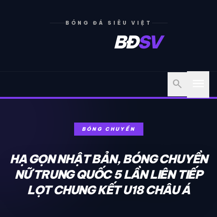
BÓNG ĐÁ SIÊU VIỆT
BĐ
SV
menu
search
BÓNG CHUYỀN
HẠ GỌN NHẬT BẢN, BÓNG CHUYỀN
NỮ TRUNG QUỐC 5 LẦN LIÊN TIẾP
LỌT CHUNG KẾT U18 CHÂU Á