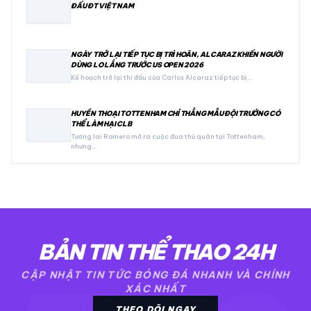
ĐẤU ĐT VIỆT NAM
NGÀY TRỞ LẠI TIẾP TỤC BỊ TRÌ HOÃN, ALCARAZ KHIẾN NGƯỜI
DÙNG LO LẮNG TRƯỚC US OPEN 2026
Kế hoạch trở lại thi đấu của Carlos Alcaraz tiếp tục bị…
HUYỀN THOẠI TOTTENHAM CHỈ THẲNG MẪU ĐỘI TRƯỞNG CÓ
THỂ LÀM HẠI CLB
Tương lai Romero mở ra cuộc đua thủ quân tại Tottenham,
nhưng…
BẢN TIN THỂ THAO 24H
CẬP NHẬT TIN TỨC BÓNG ĐÁ NHANH VÀ CHÍNH
XÁC NHẤT
THEO DÕI NGAY