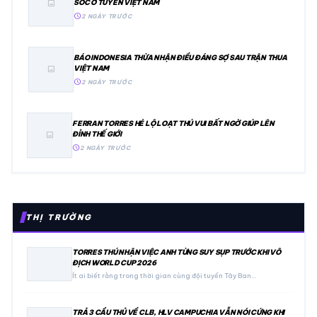
SỐC Ở TUYỂN VIỆT NAM
image
schedule
2 NGÀY TRƯỚC
BÁO INDONESIA THỪA NHẬN ĐIỀU ĐÁNG SỢ SAU TRẬN THUA
VIỆT NAM
image
schedule
2 NGÀY TRƯỚC
FERRAN TORRES HÉ LỘ LOẠT THÚ VUI BẤT NGỜ GIÚP LÊN
ĐỈNH THẾ GIỚI
image
schedule
2 NGÀY TRƯỚC
THỊ TRƯỜNG
TORRES THÚ NHẬN VIỆC ANH TỪNG SUY SỤP TRƯỚC KHI VÔ
ĐỊCH WORLD CUP 2026
Ít ai biết rằng trong thời gian cùng đội tuyển Tây Ban…
TRẢ 3 CẦU THỦ VỀ CLB, HLV CAMPUCHIA VẪN NÓI CỨNG KHI