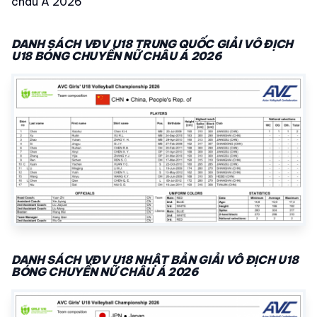
châu Á 2026
DANH SÁCH VĐV U18 TRUNG QUỐC GIẢI VÔ ĐỊCH
U18 BÓNG CHUYỀN NỮ CHÂU Á 2026
DANH SÁCH VĐV U18 NHẬT BẢN GIẢI VÔ ĐỊCH U18
BÓNG CHUYỀN NỮ CHÂU Á 2026