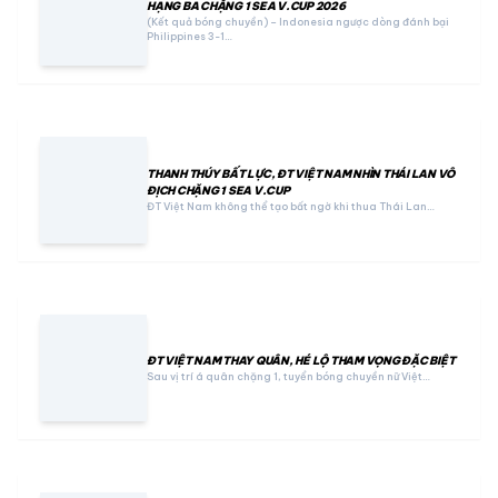
HẠNG BA CHẶNG 1 SEA V.CUP 2026
(Kết quả bóng chuyền) – Indonesia ngược dòng đánh bại
Philippines 3-1…
THANH THÚY BẤT LỰC, ĐT VIỆT NAM NHÌN THÁI LAN VÔ
ĐỊCH CHẶNG 1 SEA V.CUP
ĐT Việt Nam không thể tạo bất ngờ khi thua Thái Lan…
ĐT VIỆT NAM THAY QUÂN, HÉ LỘ THAM VỌNG ĐẶC BIỆT
Sau vị trí á quân chặng 1, tuyển bóng chuyền nữ Việt…