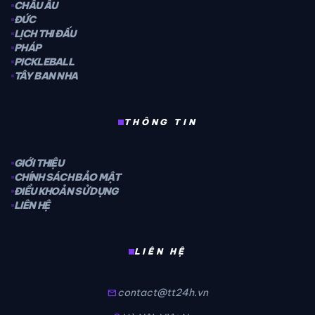
CHÂU ÂU
ĐỨC
LỊCH THI ĐẤU
PHÁP
PICKLEBALL
TÂY BAN NHA
THÔNG TIN
GIỚI THIỆU
CHÍNH SÁCH BẢO MẬT
ĐIỀU KHOẢN SỬ DỤNG
LIÊN HỆ
LIÊN HỆ
contact@tt24h.vn
mail