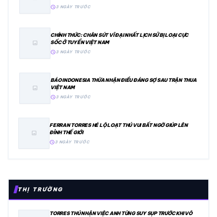
schedule
3 NGÀY TRƯỚC
CHÍNH THỨC: CHÂN SÚT VĨ ĐẠI NHẤT LỊCH SỬ BỊ LOẠI CỰC
SỐC Ở TUYỂN VIỆT NAM
image
schedule
3 NGÀY TRƯỚC
BÁO INDONESIA THỪA NHẬN ĐIỀU ĐÁNG SỢ SAU TRẬN THUA
VIỆT NAM
image
schedule
3 NGÀY TRƯỚC
FERRAN TORRES HÉ LỘ LOẠT THÚ VUI BẤT NGỜ GIÚP LÊN
ĐỈNH THẾ GIỚI
image
schedule
3 NGÀY TRƯỚC
THỊ TRƯỜNG
TORRES THÚ NHẬN VIỆC ANH TỪNG SUY SỤP TRƯỚC KHI VÔ