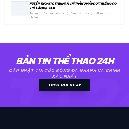
HUYỀN THOẠI TOTTENHAM CHỈ THẲNG MẪU ĐỘI TRƯỞNG CÓ
THỂ LÀM HẠI CLB
Tương lai Romero mở ra cuộc đua thủ quân tại Tottenham,
nhưng…
BẢN TIN THỂ THAO 24H
TT2
CẬP NHẬT TIN TỨC BÓNG ĐÁ NHANH VÀ CHÍNH
XÁC NHẤT
THEO DÕI NGAY