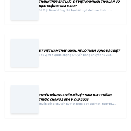
THANH THÚY BẤT LỰC, ĐT VIỆT NAM NHÌN THÁI LAN VÔ
ĐỊCH CHẶNG 1 SEA V.CUP
ĐT Việt Nam không thể tạo bất ngờ khi thua Thái Lan…
ĐT VIỆT NAM THAY QUÂN, HÉ LỘ THAM VỌNG ĐẶC BIỆT
Sau vị trí á quân chặng 1, tuyển bóng chuyền nữ Việt…
TUYỂN BÓNG CHUYỀN NỮ VIỆT NAM THAY TƯỚNG
TRƯỚC CHẶNG 2 SEA V.CUP 2026
Tuyển bóng chuyền nữ Việt Nam gây chú ý khi thay HLV…