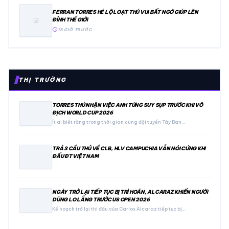
FERRAN TORRES HÉ LỘ LOẠT THÚ VUI BẤT NGỜ GIÚP LÊN
ĐỈNH THẾ GIỚI
image
schedule
15 GIỜ TRƯỚC
THỊ TRƯỜNG
TORRES THÚ NHẬN VIỆC ANH TỪNG SUY SỤP TRƯỚC KHI VÔ
ĐỊCH WORLD CUP 2026
Ít ai biết rằng trong thời gian cùng đội tuyển Tây Ban…
TRẢ 3 CẦU THỦ VỀ CLB, HLV CAMPUCHIA VẪN NÓI CỨNG KHI
ĐẤU ĐT VIỆT NAM
NGÀY TRỞ LẠI TIẾP TỤC BỊ TRÌ HOÃN, ALCARAZ KHIẾN NGƯỜI
DÙNG LO LẮNG TRƯỚC US OPEN 2026
Kế hoạch trở lại thi đấu của Carlos Alcaraz tiếp tục bị…