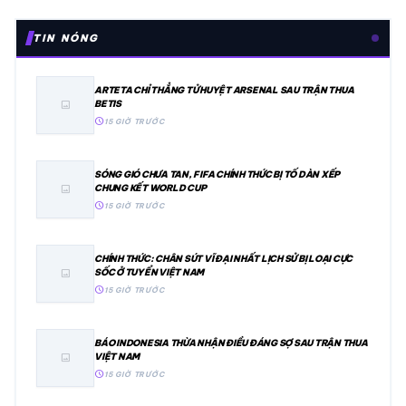
TIN NÓNG
ARTETA CHỈ THẲNG TỬ HUYỆT ARSENAL SAU TRẬN THUA
BETIS
image
schedule
15 GIỜ TRƯỚC
SÓNG GIÓ CHƯA TAN, FIFA CHÍNH THỨC BỊ TỐ DÀN XẾP
CHUNG KẾT WORLD CUP
image
schedule
15 GIỜ TRƯỚC
CHÍNH THỨC: CHÂN SÚT VĨ ĐẠI NHẤT LỊCH SỬ BỊ LOẠI CỰC
SỐC Ở TUYỂN VIỆT NAM
image
schedule
15 GIỜ TRƯỚC
BÁO INDONESIA THỪA NHẬN ĐIỀU ĐÁNG SỢ SAU TRẬN THUA
VIỆT NAM
image
schedule
15 GIỜ TRƯỚC