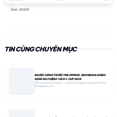
Ảnh: BCSG
TIN CÙNG CHUYÊN MỤC
NGƯỢC DÒNG TRƯỚC PHILIPPINES, INDONESIA GIÀNH
HẠNG BA CHẶNG 1 SEA V.CUP 2026
(Kết quả bóng chuyền) – Indonesia ngược dòng đánh bại
Philippines 3-1…