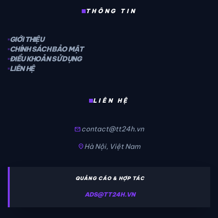
THÔNG TIN
GIỚI THIỆU
CHÍNH SÁCH BẢO MẬT
ĐIỀU KHOẢN SỬ DỤNG
LIÊN HỆ
LIÊN HỆ
contact@tt24h.vn
mail
Hà Nội, Việt Nam
location_on
QUẢNG CÁO & HỢP TÁC
ADS@TT24H.VN