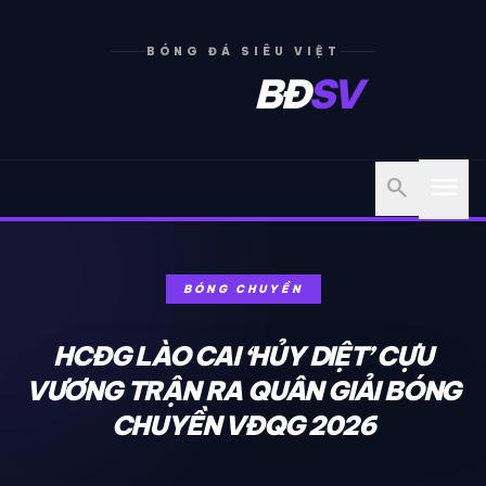
BÓNG ĐÁ SIÊU VIỆT
BĐ
SV
menu
search
BÓNG CHUYỀN
HCĐG LÀO CAI ‘HỦY DIỆT’ CỰU
VƯƠNG TRẬN RA QUÂN GIẢI BÓNG
CHUYỀN VĐQG 2026