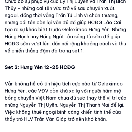
Chưa có sự phục vụ của Lý Thị Luyến và Trần Thị Bích
Thủy – những cái tên vừa trở về sau chuyến xuất
ngoại, đồng thời vắng Trần Tú Linh vì chấn thương,
những cái tên còn lại vẫn đủ để giúp HCĐG Lào Cai
tạo ra sự khác biệt trước Geleximco Hưng Yên. Những
Hồng Hạnh hay Hồng Ngát tỏa sáng từ sớm để giúp
HCĐG sớm vượt lên, dần nới rộng khoảng cách và thu
về chiến thắng đậm đà trong set 1.
Set 2: Hưng Yên 12-25 HCĐG
Vẫn không hề có tín hiệu tích cực nào từ Geleximco
Hưng Yên, các VĐV còn khá xa lạ với người hâm mộ
bóng chuyền Việt Nam chưa đủ sức thay thế vị trí của
những Nguyễn Thị Uyên, Nguyễn Thị Thanh Mai để lại.
Việc không thuê ngoại binh càng khiến tình thế của
thầy trò HLV Trần Văn Giáp trở nên khó khăn.