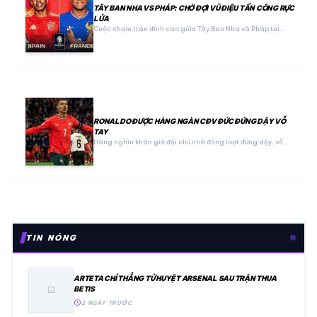
TÂY BAN NHA VS PHÁP: CHỜ ĐỢI VŨ ĐIỆU TẤN CÔNG RỰC
LỬA
Cuộc chạm trán đỉnh cao giữa Tây Ban Nha và Pháp tại…
RONALDO ĐƯỢC HÀNG NGÀN CĐV ĐỨC ĐỨNG DẬY VỖ
TAY
Hàng nghìn khán giả đội chủ nhà đồng loạt đứng dậy, vỗ…
TIN NÓNG
ARTETA CHỈ THẲNG TỬ HUYỆT ARSENAL SAU TRẬN THUA
BETIS
image
schedule
2 NGÀY TRƯỚC