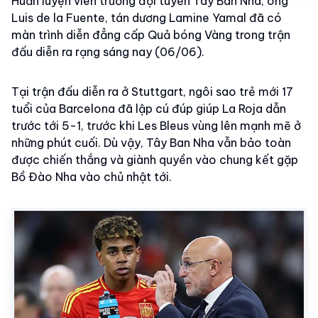
Huấn luyện viên trưởng đội tuyển Tây Ban Nha, ông
Luis de la Fuente, tán dương Lamine Yamal đã có
màn trình diễn đẳng cấp Quả bóng Vàng trong trận
đấu diễn ra rạng sáng nay (06/06).
Tại trận đấu diễn ra ở Stuttgart, ngôi sao trẻ mới 17
tuổi của Barcelona đã lập cú đúp giúp La Roja dẫn
trước tới 5-1, trước khi Les Bleus vùng lên mạnh mẽ ở
những phút cuối. Dù vậy, Tây Ban Nha vẫn bảo toàn
được chiến thắng và giành quyền vào chung kết gặp
Bồ Đào Nha vào chủ nhật tới.