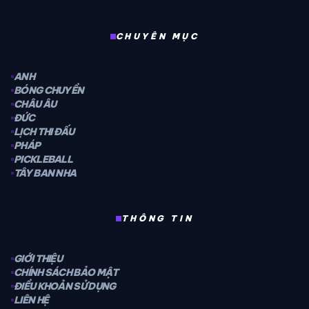
CHUYÊN MỤC
ANH
BÓNG CHUYỀN
CHÂU ÂU
ĐỨC
LỊCH THI ĐẤU
PHÁP
PICKLEBALL
TÂY BAN NHA
THÔNG TIN
GIỚI THIỆU
CHÍNH SÁCH BẢO MẬT
ĐIỀU KHOẢN SỬ DỤNG
LIÊN HỆ