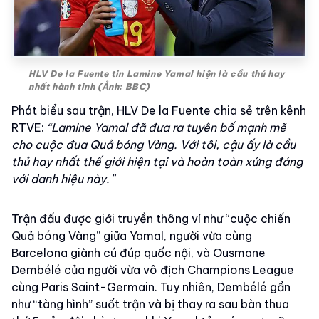
HLV De la Fuente tin Lamine Yamal hiện là cầu thủ hay
nhất hành tinh (Ảnh: BBC)
Phát biểu sau trận, HLV De la Fuente chia sẻ trên kênh
RTVE:
“Lamine Yamal đã đưa ra tuyên bố mạnh mẽ
cho cuộc đua Quả bóng Vàng. Với tôi, cậu ấy là cầu
thủ hay nhất thế giới hiện tại và hoàn toàn xứng đáng
với danh hiệu này.”
Trận đấu được giới truyền thông ví như “cuộc chiến
Quả bóng Vàng” giữa Yamal, người vừa cùng
Barcelona giành cú đúp quốc nội, và Ousmane
Dembélé của người vừa vô địch Champions League
cùng Paris Saint-Germain. Tuy nhiên, Dembélé gần
như “tàng hình” suốt trận và bị thay ra sau bàn thua