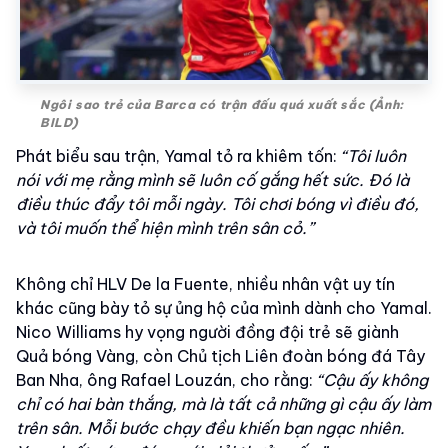
Ngôi sao trẻ của Barca có trận đấu quá xuất sắc (Ảnh:
BILD)
Phát biểu sau trận, Yamal tỏ ra khiêm tốn:
“Tôi luôn
nói với mẹ rằng mình sẽ luôn cố gắng hết sức. Đó là
điều thúc đẩy tôi mỗi ngày. Tôi chơi bóng vì điều đó,
và tôi muốn thể hiện mình trên sân cỏ.”
Không chỉ HLV De la Fuente, nhiều nhân vật uy tín
khác cũng bày tỏ sự ủng hộ của mình dành cho Yamal.
Nico Williams hy vọng người đồng đội trẻ sẽ giành
Quả bóng Vàng, còn Chủ tịch Liên đoàn bóng đá Tây
Ban Nha, ông Rafael Louzán, cho rằng:
“Cậu ấy không
chỉ có hai bàn thắng, mà là tất cả những gì cậu ấy làm
trên sân. Mỗi bước chạy đều khiến bạn ngạc nhiên.