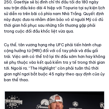
250, Gaethje sẽ bị đình chỉ thi đấu tối đa 180 ngày
sau trận đấu kéo dài 4 hiệp với Topuria tại sự kiện lịch
sử diễn ra trên bãi cỏ phía nam Nhà Trắng. Quyết định
này được đưa ra nhằm đảm bảo võ sĩ người Mỹ có đủ
thời gian hồi phục sau những tổn thương gặp phải
trong cuộc đối đầu khốc liệt vừa qua.
Cụ thể, tân vương hạng nhẹ UFC phải tiến hành chụp
cộng hưởng từ (MRI) đối với cổ tay phải và đầu gối
trái. Việc anh có thể trở lại thi đấu sớm hơn hay không
sẽ phụ thuộc vào kết quả kiểm tra y tế trong thời gian
tới. Ngoài ra, “The Highlight” còn phải tuân thủ thời
gian nghỉ ngơi bắt buộc 45 ngày theo quy định của ủy
ban thể thao.