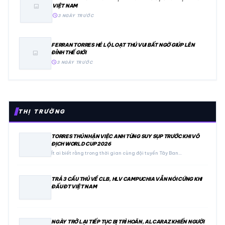
VIỆT NAM
image
schedule
3 NGÀY TRƯỚC
FERRAN TORRES HÉ LỘ LOẠT THÚ VUI BẤT NGỜ GIÚP LÊN
ĐỈNH THẾ GIỚI
image
schedule
3 NGÀY TRƯỚC
THỊ TRƯỜNG
TORRES THÚ NHẬN VIỆC ANH TỪNG SUY SỤP TRƯỚC KHI VÔ
ĐỊCH WORLD CUP 2026
Ít ai biết rằng trong thời gian cùng đội tuyển Tây Ban…
TRẢ 3 CẦU THỦ VỀ CLB, HLV CAMPUCHIA VẪN NÓI CỨNG KHI
ĐẤU ĐT VIỆT NAM
NGÀY TRỞ LẠI TIẾP TỤC BỊ TRÌ HOÃN, ALCARAZ KHIẾN NGƯỜI