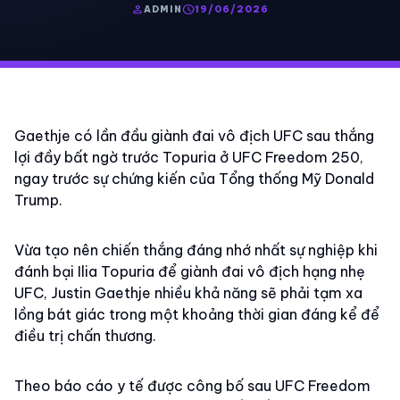
person
schedule
ADMIN
19/06/2026
Gaethje có lần đầu giành đai vô địch UFC sau thắng
lợi đầy bất ngờ trước Topuria ở UFC Freedom 250,
ngay trước sự chứng kiến của Tổng thống Mỹ Donald
Trump.
Vừa tạo nên chiến thắng đáng nhớ nhất sự nghiệp khi
đánh bại Ilia Topuria để giành đai vô địch hạng nhẹ
UFC, Justin Gaethje nhiều khả năng sẽ phải tạm xa
lồng bát giác trong một khoảng thời gian đáng kể để
điều trị chấn thương.
Theo báo cáo y tế được công bố sau UFC Freedom