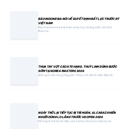
BÁO INDONESIA NÓI VỀ QUYẾT ĐỊNH BẤT LỰC TRƯỚC ĐT
VIỆT NAM
Báo Indonesia hé lộ màn xoay tua chóng mặt của HLV
Marcos…
THUA TAY VỢT CÁCH 70 HẠNG, THUỲ LINH DỪNG BƯỚC
SỚM TẠI KOREA MASTERS 2026
(Kết quả cầu lông) Nguyễn Thùy Linh đã thi đấu đầy nỗ…
NGÀY TRỞ LẠI TIẾP TỤC BỊ TRÌ HOÃN, ALCARAZ KHIẾN
NGƯỜI DÙNG LO LẮNG TRƯỚC US OPEN 2026
Kế hoạch trở lại thi đấu của Carlos Alcaraz tiếp tục bị…