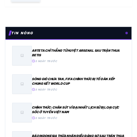
TIN NÓNG
ARTETA CHỈ THẲNG TỬ HUYỆT ARSENAL SAU TRẬN THUA
BETIS
image
schedule
3 NGÀY TRƯỚC
SÓNG GIÓ CHƯA TAN, FIFA CHÍNH THỨC BỊ TỐ DÀN XẾP
CHUNG KẾT WORLD CUP
image
schedule
3 NGÀY TRƯỚC
CHÍNH THỨC: CHÂN SÚT VĨ ĐẠI NHẤT LỊCH SỬ BỊ LOẠI CỰC
SỐC Ở TUYỂN VIỆT NAM
image
schedule
3 NGÀY TRƯỚC
BÁO INDONESIA THỪA NHẬN ĐIỀU ĐÁNG SỢ SAU TRẬN THUA