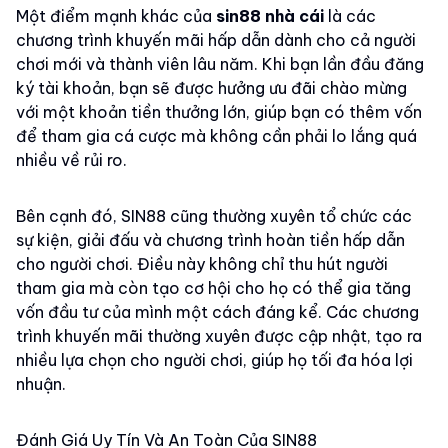
Một điểm mạnh khác của
sin88 nhà cái
là các
chương trình khuyến mãi hấp dẫn dành cho cả người
chơi mới và thành viên lâu năm. Khi bạn lần đầu đăng
ký tài khoản, bạn sẽ được hưởng ưu đãi chào mừng
với một khoản tiền thưởng lớn, giúp bạn có thêm vốn
để tham gia cá cược mà không cần phải lo lắng quá
nhiều về rủi ro.
Bên cạnh đó, SIN88 cũng thường xuyên tổ chức các
sự kiện, giải đấu và chương trình hoàn tiền hấp dẫn
cho người chơi. Điều này không chỉ thu hút người
tham gia mà còn tạo cơ hội cho họ có thể gia tăng
vốn đầu tư của mình một cách đáng kể. Các chương
trình khuyến mãi thường xuyên được cập nhật, tạo ra
nhiều lựa chọn cho người chơi, giúp họ tối đa hóa lợi
nhuận.
Đánh Giá Uy Tín Và An Toàn Của SIN88