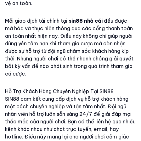
vệ an toàn.
Mỗi giao dịch tài chính tại
sin88 nhà cái
đều được
mã hóa và thực hiện thông qua các cổng thanh toán
an toàn nhất hiện nay. Điều này không chỉ giúp người
dùng yên tâm hơn khi tham gia cược mà còn nhận
được sự hỗ trợ từ đội ngũ chăm sóc khách hàng kịp
thời. Những người chơi có thể nhanh chóng giải quyết
bất kỳ vấn đề nào phát sinh trong quá trình tham gia
cá cược.
Hỗ Trợ Khách Hàng Chuyên Nghiệp Tại SIN88
SIN88 cam kết cung cấp dịch vụ hỗ trợ khách hàng
một cách chuyên nghiệp và tận tâm nhất. Đội ngũ
nhân viên hỗ trợ luôn sẵn sàng 24/7 để giải đáp mọi
thắc mắc của người chơi. Bạn có thể liên hệ qua nhiều
kênh khác nhau như chat trực tuyến, email, hay
hotline. Điều này mang lại cho người chơi cảm giác