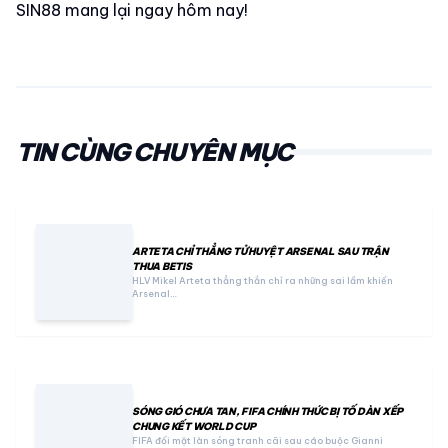
SIN88 mang lại ngay hôm nay!
TIN CÙNG CHUYÊN MỤC
ARTETA CHỈ THẲNG TỬ HUYỆT ARSENAL SAU TRẬN
THUA BETIS
HLV Mikel Arteta thẳng thắn chỉ ra những sai lầm khiến
Arsenal…
SÓNG GIÓ CHƯA TAN, FIFA CHÍNH THỨC BỊ TỐ DÀN XẾP
CHUNG KẾT WORLD CUP
FIFA đối mặt làn sóng tranh cãi sau cáo buộc Gianni