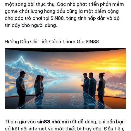
một sòng bài thực thụ. Các nhà phát triển phần mềm
game chất lượng hàng đầu cũng là một điểm cộng
cho các trò chơi tại SIN88, tăng tính hấp dẫn và độ
tin cậy cho người dùng.
Hướng Dẫn Chi Tiết Cách Tham Gia SIN88
Tham gia vào
sin88 nhà cái
rất dễ dàng, chỉ cần bạn
có kết nối internet và một thiết bị truy cập. Đầu tiên,