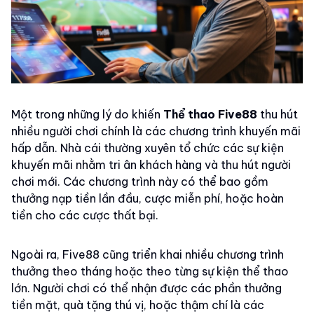
Một trong những lý do khiến
Thể thao Five88
thu hút
nhiều người chơi chính là các chương trình khuyến mãi
hấp dẫn. Nhà cái thường xuyên tổ chức các sự kiện
khuyến mãi nhằm tri ân khách hàng và thu hút người
chơi mới. Các chương trình này có thể bao gồm
thưởng nạp tiền lần đầu, cược miễn phí, hoặc hoàn
tiền cho các cược thất bại.
Ngoài ra, Five88 cũng triển khai nhiều chương trình
thưởng theo tháng hoặc theo từng sự kiện thể thao
lớn. Người chơi có thể nhận được các phần thưởng
tiền mặt, quà tặng thú vị, hoặc thậm chí là các