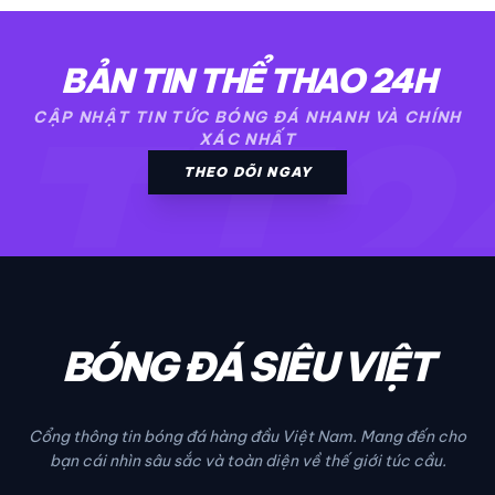
BẢN TIN THỂ THAO 24H
TT2
CẬP NHẬT TIN TỨC BÓNG ĐÁ NHANH VÀ CHÍNH
XÁC NHẤT
THEO DÕI NGAY
BÓNG ĐÁ SIÊU VIỆT
Cổng thông tin bóng đá hàng đầu Việt Nam. Mang đến cho
bạn cái nhìn sâu sắc và toàn diện về thế giới túc cầu.