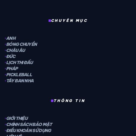
CHUYÊN MỤC
ANH
BÓNG CHUYỀN
CHÂU ÂU
ĐỨC
LỊCH THI ĐẤU
PHÁP
PICKLEBALL
TÂY BAN NHA
THÔNG TIN
GIỚI THIỆU
CHÍNH SÁCH BẢO MẬT
ĐIỀU KHOẢN SỬ DỤNG