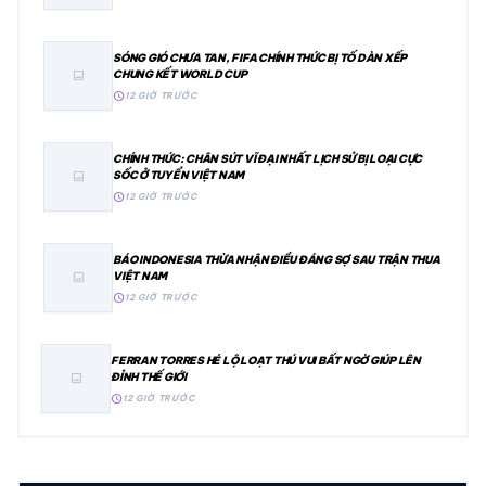
SÓNG GIÓ CHƯA TAN, FIFA CHÍNH THỨC BỊ TỐ DÀN XẾP
CHUNG KẾT WORLD CUP
image
schedule
12 GIỜ TRƯỚC
CHÍNH THỨC: CHÂN SÚT VĨ ĐẠI NHẤT LỊCH SỬ BỊ LOẠI CỰC
SỐC Ở TUYỂN VIỆT NAM
image
schedule
12 GIỜ TRƯỚC
BÁO INDONESIA THỪA NHẬN ĐIỀU ĐÁNG SỢ SAU TRẬN THUA
VIỆT NAM
image
schedule
12 GIỜ TRƯỚC
FERRAN TORRES HÉ LỘ LOẠT THÚ VUI BẤT NGỜ GIÚP LÊN
ĐỈNH THẾ GIỚI
image
schedule
12 GIỜ TRƯỚC