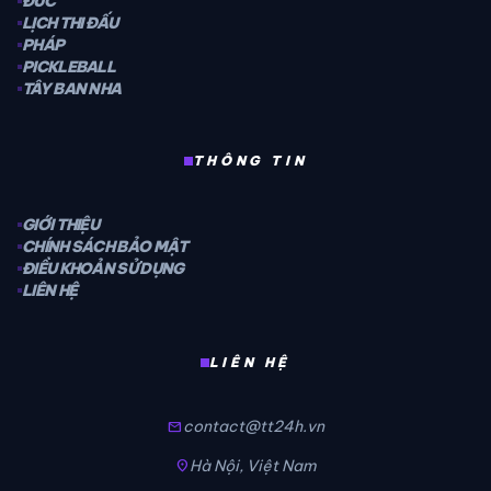
ĐỨC
LỊCH THI ĐẤU
PHÁP
PICKLEBALL
TÂY BAN NHA
THÔNG TIN
GIỚI THIỆU
CHÍNH SÁCH BẢO MẬT
ĐIỀU KHOẢN SỬ DỤNG
LIÊN HỆ
LIÊN HỆ
contact@tt24h.vn
mail
Hà Nội, Việt Nam
location_on