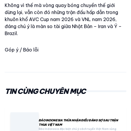
Không vì thế mà vòng quay bóng chuyền thế giới
dừng lại, vẫn còn đó những trận đấu hấp dẫn trong
khuôn khổ AVC Cup nam 2026 và VNL nam 2026,
đáng chú ý là màn so tài giữa Nhật Bản – Iran và Ý –
Brazil.
Góp ý / Báo lỗi
TIN CÙNG CHUYÊN MỤC
BÁO INDONESIA THỪA NHẬN ĐIỀU ĐÁNG SỢ SAU TRẬN
THUA VIỆT NAM
Báo Indonesia đặc biệt chú ý cách tuyển Việt Nam vùng