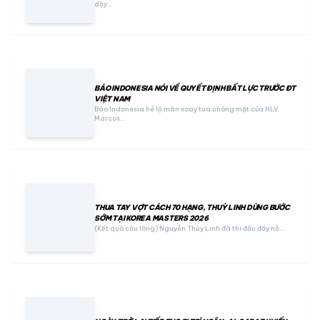
dậy…
BÁO INDONESIA NÓI VỀ QUYẾT ĐỊNH BẤT LỰC TRƯỚC ĐT
VIỆT NAM
Báo Indonesia hé lộ màn xoay tua chóng mặt của HLV
Marcos…
THUA TAY VỢT CÁCH 70 HẠNG, THUỲ LINH DỪNG BƯỚC
SỚM TẠI KOREA MASTERS 2026
(Kết quả cầu lông) Nguyễn Thùy Linh đã thi đấu đầy nỗ…