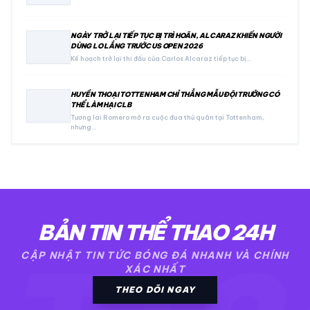
NGÀY TRỞ LẠI TIẾP TỤC BỊ TRÌ HOÃN, ALCARAZ KHIẾN NGƯỜI
DÙNG LO LẮNG TRƯỚC US OPEN 2026
Kế hoạch trở lại thi đấu của Carlos Alcaraz tiếp tục bị…
HUYỀN THOẠI TOTTENHAM CHỈ THẲNG MẪU ĐỘI TRƯỞNG CÓ
THỂ LÀM HẠI CLB
Tương lai Romero mở ra cuộc đua thủ quân tại Tottenham,
nhưng…
BẢN TIN THỂ THAO 24H
CẬP NHẬT TIN TỨC BÓNG ĐÁ NHANH VÀ CHÍNH
XÁC NHẤT
THEO DÕI NGAY