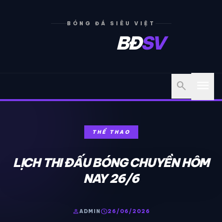
BÓNG ĐÁ SIÊU VIỆT
BĐ
SV
menu
search
THỂ THAO
LỊCH THI ĐẤU BÓNG CHUYỀN HÔM
NAY 26/6
person
schedule
ADMIN
26/06/2026