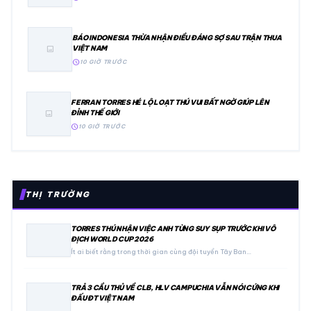
BÁO INDONESIA THỪA NHẬN ĐIỀU ĐÁNG SỢ SAU TRẬN THUA
VIỆT NAM
image
schedule
10 GIỜ TRƯỚC
FERRAN TORRES HÉ LỘ LOẠT THÚ VUI BẤT NGỜ GIÚP LÊN
ĐỈNH THẾ GIỚI
image
schedule
10 GIỜ TRƯỚC
THỊ TRƯỜNG
TORRES THÚ NHẬN VIỆC ANH TỪNG SUY SỤP TRƯỚC KHI VÔ
ĐỊCH WORLD CUP 2026
Ít ai biết rằng trong thời gian cùng đội tuyển Tây Ban…
TRẢ 3 CẦU THỦ VỀ CLB, HLV CAMPUCHIA VẪN NÓI CỨNG KHI
ĐẤU ĐT VIỆT NAM