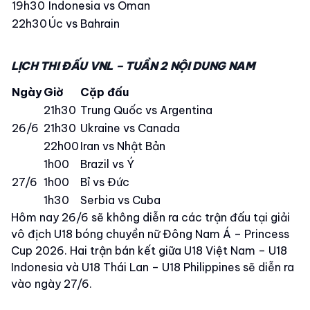
19h30
Indonesia vs Oman
22h30
Úc vs Bahrain
LỊCH THI ĐẤU VNL – TUẦN 2 NỘI DUNG NAM
Ngày
Giờ
Cặp đấu
21h30
Trung Quốc vs Argentina
26/6
21h30
Ukraine vs Canada
22h00
Iran vs Nhật Bản
1h00
Brazil vs Ý
27/6
1h00
Bỉ vs Đức
1h30
Serbia vs Cuba
Hôm nay 26/6 sẽ không diễn ra các trận đấu tại giải
vô địch U18 bóng chuyền nữ Đông Nam Á – Princess
Cup 2026. Hai trận bán kết giữa U18 Việt Nam – U18
Indonesia và U18 Thái Lan – U18 Philippines sẽ diễn ra
vào ngày 27/6.