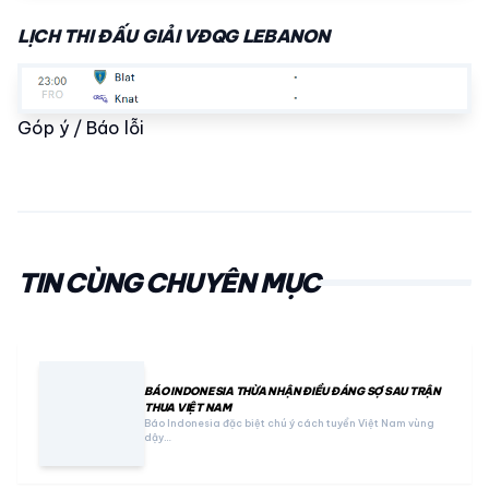
LỊCH THI ĐẤU GIẢI VĐQG LEBANON
Góp ý / Báo lỗi
TIN CÙNG CHUYÊN MỤC
BÁO INDONESIA THỪA NHẬN ĐIỀU ĐÁNG SỢ SAU TRẬN
THUA VIỆT NAM
Báo Indonesia đặc biệt chú ý cách tuyển Việt Nam vùng
dậy…