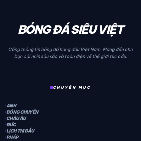
BÓNG ĐÁ SIÊU VIỆT
Cổng thông tin bóng đá hàng đầu Việt Nam. Mang đến cho
bạn cái nhìn sâu sắc và toàn diện về thế giới túc cầu.
CHUYÊN MỤC
ANH
BÓNG CHUYỀN
CHÂU ÂU
ĐỨC
LỊCH THI ĐẤU
PHÁP