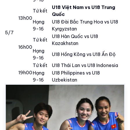
U18 Việt Nam vs U18 Trung
Tứ kết
Quốc
13h00
Hạng
U18 Đài Bắc Trung Hoa vs U18
9-16
Kyrgyzstan
5/7
U18 Hàn Quốc vs U18
Tứ kết
Kazakhstan
16h00
Hạng
U18 Hồng Kông vs U18 Ấn Độ
9-16
Tứ kết
U18 Thái Lan vs U18 Indonesia
19h00
Hạng
U18 Philippines vs U18
9-16
Uzbekistan