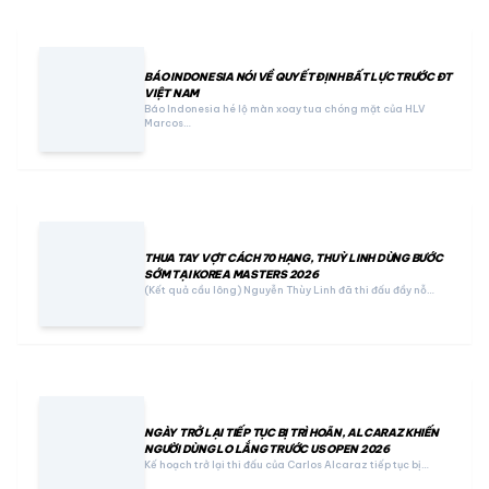
BÁO INDONESIA NÓI VỀ QUYẾT ĐỊNH BẤT LỰC TRƯỚC ĐT
VIỆT NAM
Báo Indonesia hé lộ màn xoay tua chóng mặt của HLV
Marcos…
THUA TAY VỢT CÁCH 70 HẠNG, THUỲ LINH DỪNG BƯỚC
SỚM TẠI KOREA MASTERS 2026
(Kết quả cầu lông) Nguyễn Thùy Linh đã thi đấu đầy nỗ…
NGÀY TRỞ LẠI TIẾP TỤC BỊ TRÌ HOÃN, ALCARAZ KHIẾN
NGƯỜI DÙNG LO LẮNG TRƯỚC US OPEN 2026
Kế hoạch trở lại thi đấu của Carlos Alcaraz tiếp tục bị…