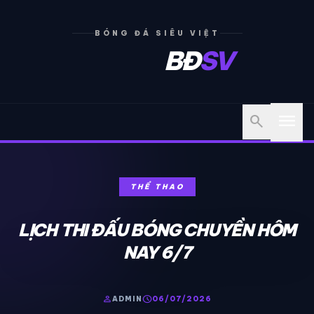
BÓNG ĐÁ SIÊU VIỆT
BĐ
SV
menu
search
THỂ THAO
LỊCH THI ĐẤU BÓNG CHUYỀN HÔM
NAY 6/7
person
schedule
ADMIN
06/07/2026