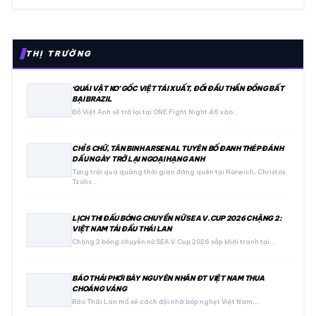
THỊ TRƯỜNG
‘QUÁI VẬT KO’ GỐC VIỆT TÁI XUẤT, ĐỐI ĐẦU THẦN ĐỒNG BẤT
BẠI BRAZIL
Đỗ Việt Anh sẽ trở lại tại ONE Fight Night 46 vào…
CHỈ 5 CHỮ, TÂN BINH ARSENAL TUYÊN BỐ ĐANH THÉP ĐÁNH
DẤU NGÀY TRỞ LẠI NGOẠI HẠNG ANH
Từng trải qua quãng thời gian đáng quên tại Norwich, Christos
Tzolis…
LỊCH THI ĐẤU BÓNG CHUYỀN NỮ SEA V.CUP 2026 CHẶNG 2:
VIỆT NAM TÁI ĐẤU THÁI LAN
Chặng 2 bóng chuyền nữ SEA V.Cup 2026 sắp khởi tranh tại…
BÁO THÁI PHƠI BÀY NGUYÊN NHÂN ĐT VIỆT NAM THUA
CHOÁNG VÁNG
Báo Thái Lan mổ xẻ cách đội nhà bóp nghẹt Việt Nam,…