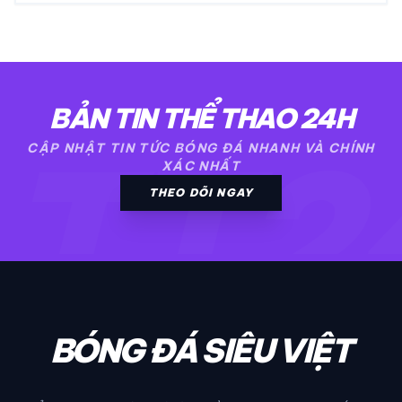
BẢN TIN THỂ THAO 24H
TT2
CẬP NHẬT TIN TỨC BÓNG ĐÁ NHANH VÀ CHÍNH
XÁC NHẤT
THEO DÕI NGAY
BÓNG ĐÁ SIÊU VIỆT