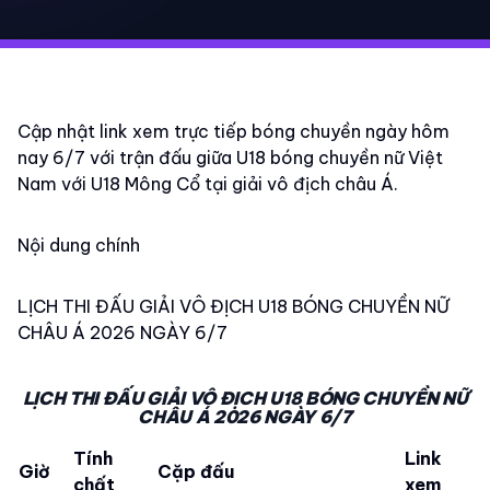
Cập nhật link xem trực tiếp bóng chuyền ngày hôm
nay 6/7 với trận đấu giữa U18 bóng chuyền nữ Việt
Nam với U18 Mông Cổ tại giải vô địch châu Á.
Nội dung chính
LỊCH THI ĐẤU GIẢI VÔ ĐỊCH U18 BÓNG CHUYỀN NỮ
CHÂU Á 2026 NGÀY 6/7
LỊCH THI ĐẤU GIẢI VÔ ĐỊCH U18 BÓNG CHUYỀN NỮ
CHÂU Á 2026 NGÀY 6/7
Tính
Link
Giờ
Cặp đấu
chất
xem