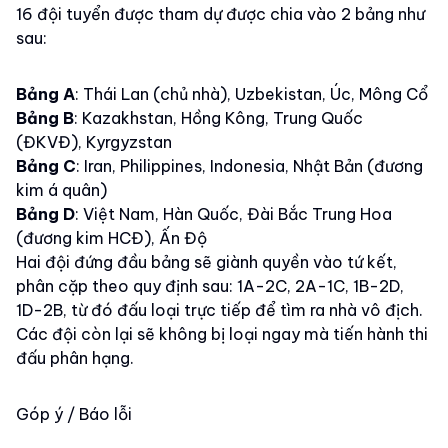
16 đội tuyển được tham dự được chia vào 2 bảng như
sau:
Bảng A
: Thái Lan (chủ nhà), Uzbekistan, Úc, Mông Cổ
Bảng B
: Kazakhstan, Hồng Kông, Trung Quốc
(ĐKVĐ), Kyrgyzstan
Bảng C
: Iran, Philippines, Indonesia, Nhật Bản (đương
kim á quân)
Bảng D
: Việt Nam, Hàn Quốc, Đài Bắc Trung Hoa
(đương kim HCĐ), Ấn Độ
Hai đội đứng đầu bảng sẽ giành quyền vào tứ kết,
phân cặp theo quy định sau: 1A-2C, 2A-1C, 1B-2D,
1D-2B, từ đó đấu loại trực tiếp để tìm ra nhà vô địch.
Các đội còn lại sẽ không bị loại ngay mà tiến hành thi
đấu phân hạng.
Góp ý / Báo lỗi