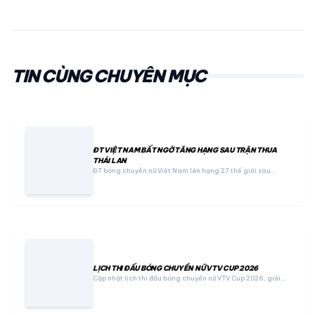
TIN CÙNG CHUYÊN MỤC
ĐT VIỆT NAM BẤT NGỜ TĂNG HẠNG SAU TRẬN THUA
THÁI LAN
ĐT bóng chuyền nữ Việt Nam lên hạng 27 thế giới sau…
LỊCH THI ĐẤU BÓNG CHUYỀN NỮ VTV CUP 2026
Cập nhật lịch thi đấu bóng chuyền nữ VTV Cup 2026, giải…