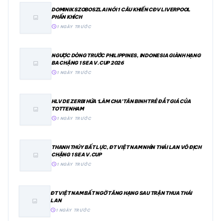
DOMINIK SZOBOSZLAI NÓI 1 CÂU KHIẾN CĐV LIVERPOOL
PHẤN KHÍCH
image
schedule
1 NGÀY TRƯỚC
NGƯỢC DÒNG TRƯỚC PHILIPPINES, INDONESIA GIÀNH HẠNG
BA CHẶNG 1 SEA V.CUP 2026
image
schedule
1 NGÀY TRƯỚC
HLV DE ZERBI HỨA ‘LÀM CHA’ TÂN BINH TRẺ ĐẮT GIÁ CỦA
TOTTENHAM
image
schedule
1 NGÀY TRƯỚC
THANH THÚY BẤT LỰC, ĐT VIỆT NAM NHÌN THÁI LAN VÔ ĐỊCH
CHẶNG 1 SEA V.CUP
image
schedule
1 NGÀY TRƯỚC
ĐT VIỆT NAM BẤT NGỜ TĂNG HẠNG SAU TRẬN THUA THÁI
LAN
image
schedule
1 NGÀY TRƯỚC