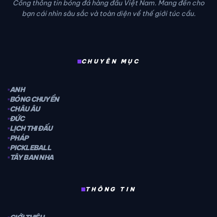
Cổng thông tin bóng đá hàng đầu Việt Nam. Mang đến cho
bạn cái nhìn sâu sắc và toàn diện về thế giới túc cầu.
CHUYÊN MỤC
ANH
BÓNG CHUYỀN
CHÂU ÂU
ĐỨC
LỊCH THI ĐẤU
PHÁP
PICKLEBALL
TÂY BAN NHA
THÔNG TIN