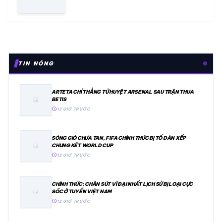
TIN NÓNG
ARTETA CHỈ THẲNG TỬ HUYỆT ARSENAL SAU TRẬN THUA
BETIS
image
schedule
12 GIỜ TRƯỚC
SÓNG GIÓ CHƯA TAN, FIFA CHÍNH THỨC BỊ TỐ DÀN XẾP
CHUNG KẾT WORLD CUP
image
schedule
12 GIỜ TRƯỚC
CHÍNH THỨC: CHÂN SÚT VĨ ĐẠI NHẤT LỊCH SỬ BỊ LOẠI CỰC
SỐC Ở TUYỂN VIỆT NAM
image
schedule
12 GIỜ TRƯỚC