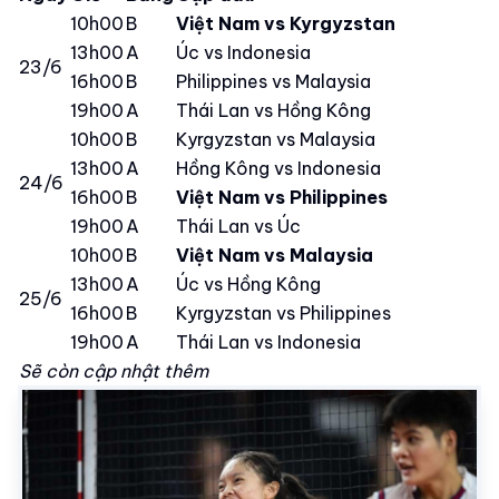
10h00
B
Việt Nam vs Kyrgyzstan
13h00
A
Úc vs Indonesia
23/6
16h00
B
Philippines vs Malaysia
19h00
A
Thái Lan vs Hồng Kông
10h00
B
Kyrgyzstan vs Malaysia
13h00
A
Hồng Kông vs Indonesia
24/6
16h00
B
Việt Nam vs Philippines
19h00
A
Thái Lan vs Úc
10h00
B
Việt Nam vs Malaysia
13h00
A
Úc vs Hồng Kông
25/6
16h00
B
Kyrgyzstan vs Philippines
19h00
A
Thái Lan vs Indonesia
Sẽ còn cập nhật thêm