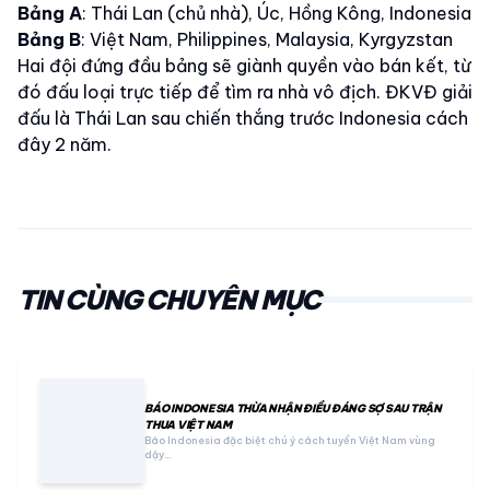
Bảng A
: Thái Lan (chủ nhà), Úc, Hồng Kông, Indonesia
Bảng B
: Việt Nam, Philippines, Malaysia, Kyrgyzstan
Hai đội đứng đầu bảng sẽ giành quyền vào bán kết, từ
đó đấu loại trực tiếp để tìm ra nhà vô địch. ĐKVĐ giải
đấu là Thái Lan sau chiến thắng trước Indonesia cách
đây 2 năm.
TIN CÙNG CHUYÊN MỤC
BÁO INDONESIA THỪA NHẬN ĐIỀU ĐÁNG SỢ SAU TRẬN
THUA VIỆT NAM
Báo Indonesia đặc biệt chú ý cách tuyển Việt Nam vùng
dậy…