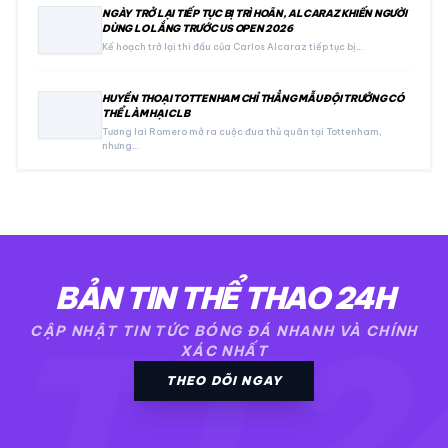
NGÀY TRỞ LẠI TIẾP TỤC BỊ TRÌ HOÃN, ALCARAZ KHIẾN NGƯỜI
DÙNG LO LẮNG TRƯỚC US OPEN 2026
Kế hoạch trở lại thi đấu của Carlos Alcaraz tiếp tục bị…
HUYỀN THOẠI TOTTENHAM CHỈ THẲNG MẪU ĐỘI TRƯỞNG CÓ
THỂ LÀM HẠI CLB
Tương lai Romero mở ra cuộc đua thủ quân tại Tottenham,
nhưng…
BẢN TIN THỂ THAO 24H
TT2
CẬP NHẬT TIN TỨC BÓNG ĐÁ NHANH VÀ CHÍNH
XÁC NHẤT
THEO DÕI NGAY