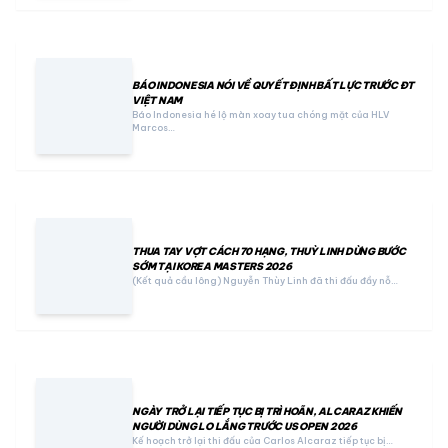
BÁO INDONESIA NÓI VỀ QUYẾT ĐỊNH BẤT LỰC TRƯỚC ĐT
VIỆT NAM
Báo Indonesia hé lộ màn xoay tua chóng mặt của HLV
Marcos…
THUA TAY VỢT CÁCH 70 HẠNG, THUỲ LINH DỪNG BƯỚC
SỚM TẠI KOREA MASTERS 2026
(Kết quả cầu lông) Nguyễn Thùy Linh đã thi đấu đầy nỗ…
NGÀY TRỞ LẠI TIẾP TỤC BỊ TRÌ HOÃN, ALCARAZ KHIẾN
NGƯỜI DÙNG LO LẮNG TRƯỚC US OPEN 2026
Kế hoạch trở lại thi đấu của Carlos Alcaraz tiếp tục bị…