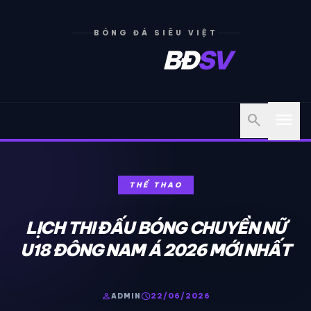
BÓNG ĐÁ SIÊU VIỆT
BĐ
SV
menu
search
THỂ THAO
LỊCH THI ĐẤU BÓNG CHUYỀN NỮ
U18 ĐÔNG NAM Á 2026 MỚI NHẤT
person
schedule
ADMIN
22/06/2026