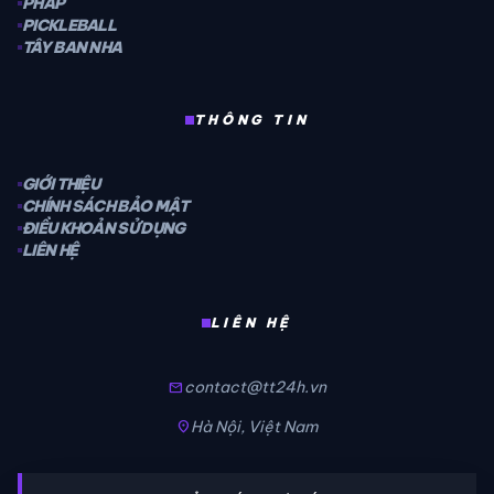
PHÁP
PICKLEBALL
TÂY BAN NHA
THÔNG TIN
GIỚI THIỆU
CHÍNH SÁCH BẢO MẬT
ĐIỀU KHOẢN SỬ DỤNG
LIÊN HỆ
LIÊN HỆ
contact@tt24h.vn
mail
Hà Nội, Việt Nam
location_on