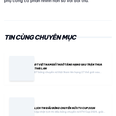
phụ công có phần nhỉnh hơn so với đối thủ.
TIN CÙNG CHUYÊN MỤC
ĐT VIỆT NAM BẤT NGỜ TĂNG HẠNG SAU TRẬN THUA
THÁI LAN
ĐT bóng chuyền nữ Việt Nam lên hạng 27 thế giới sau…
LỊCH THI ĐẤU BÓNG CHUYỀN NỮ VTV CUP 2026
Cập nhật lịch thi đấu bóng chuyền nữ VTV Cup 2026, giải…