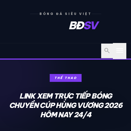
BÓNG ĐÁ SIÊU VIỆT
BĐ
SV
menu
search
THỂ THAO
LINK XEM TRỰC TIẾP BÓNG
CHUYỀN CÚP HÙNG VƯƠNG 2026
HÔM NAY 24/4