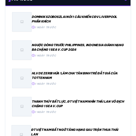
DOMINIK SZOBOSZLAI NÓI 1 CÂU KHIẾN CĐV LIVERPOOL
PHẤN KHÍCH
image
schedule
1 NGÀY TRƯỚC
NGƯỢC DÒNG TRƯỚC PHILIPPINES, INDONESIA GIÀNH HẠNG
BA CHẶNG 1 SEA V.CUP 2026
image
schedule
1 NGÀY TRƯỚC
HLV DE ZERBI HỨA ‘LÀM CHA’ TÂN BINH TRẺ ĐẮT GIÁ CỦA
TOTTENHAM
image
schedule
1 NGÀY TRƯỚC
THANH THÚY BẤT LỰC, ĐT VIỆT NAM NHÌN THÁI LAN VÔ ĐỊCH
CHẶNG 1 SEA V.CUP
image
schedule
1 NGÀY TRƯỚC
ĐT VIỆT NAM BẤT NGỜ TĂNG HẠNG SAU TRẬN THUA THÁI
LAN
image