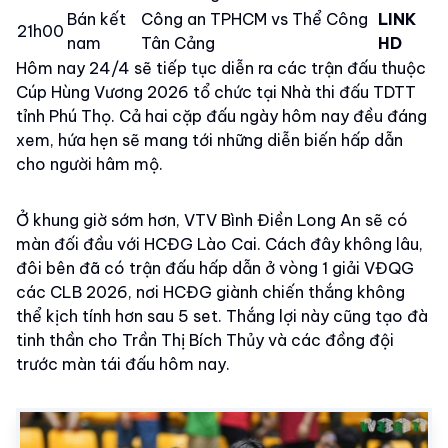
Bán kết
Công an TPHCM vs Thể Công
LINK
21h00
nam
Tân Cảng
HD
Hôm nay 24/4 sẽ tiếp tục diễn ra các trận đấu thuộc
Cúp Hùng Vương 2026 tổ chức tại Nhà thi đấu TDTT
tỉnh Phú Thọ. Cả hai cặp đấu ngày hôm nay đều đáng
xem, hứa hẹn sẽ mang tới những diễn biến hấp dẫn
cho người hâm mộ.
Ở khung giờ sớm hơn, VTV Bình Điền Long An sẽ có
màn đối đầu với HCĐG Lào Cai. Cách đây không lâu,
đôi bên đã có trận đấu hấp dẫn ở vòng 1 giải VĐQG
các CLB 2026, nơi HCĐG giành chiến thắng không
thể kịch tính hơn sau 5 set. Thắng lợi này cũng tạo đà
tinh thần cho Trần Thị Bích Thủy và các đồng đội
trước màn tái đấu hôm nay.