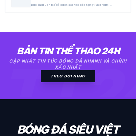
Báo Thái Lan mổ xẻ cách đội nhà bóp nghẹt Việt Nam,…
BẢN TIN THỂ THAO 24H
TT2
CẬP NHẬT TIN TỨC BÓNG ĐÁ NHANH VÀ CHÍNH
XÁC NHẤT
THEO DÕI NGAY
BÓNG ĐÁ SIÊU VIỆT