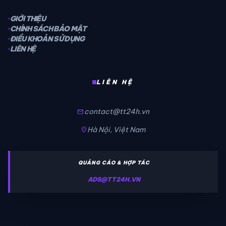
GIỚI THIỆU
CHÍNH SÁCH BẢO MẬT
ĐIỀU KHOẢN SỬ DỤNG
LIÊN HỆ
LIÊN HỆ
contact@tt24h.vn
mail
Hà Nội, Việt Nam
location_on
QUẢNG CÁO & HỢP TÁC
ADS@TT24H.VN