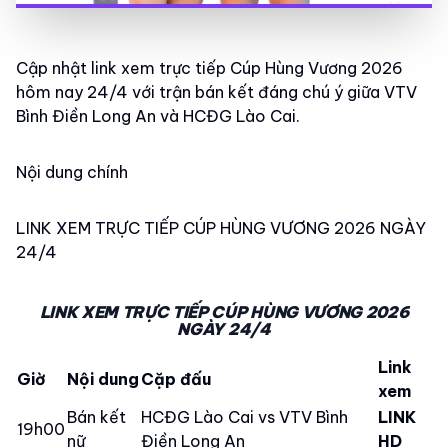
Cập nhật link xem trực tiếp Cúp Hùng Vương 2026
hôm nay 24/4 với trận bán kết đáng chú ý giữa VTV
Bình Điền Long An và HCĐG Lào Cai.
Nội dung chính
LINK XEM TRỰC TIẾP CÚP HÙNG VƯƠNG 2026 NGÀY
24/4
LINK XEM TRỰC TIẾP CÚP HÙNG VƯƠNG 2026
NGÀY 24/4
Link
Giờ
Nội dung
Cặp đấu
xem
Bán kết
HCĐG Lào Cai vs VTV Bình
LINK
19h00
nữ
Điền Long An
HD