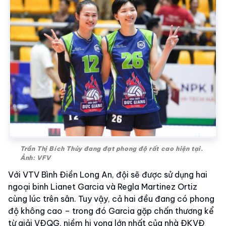
Trần Thị Bích Thủy đang đạt phong độ rất cao hiện tại.
Ảnh: VFV
Với VTV Bình Điền Long An, đội sẽ được sử dụng hai
ngoại binh Lianet Garcia và Regla Martinez Ortiz
cùng lúc trên sân. Tuy vậy, cả hai đều đang có phong
độ không cao – trong đó Garcia gặp chấn thương kể
từ giải VĐQG, niềm hi vọng lớn nhất của nhà ĐKVĐ