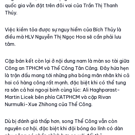
quốc gia vẫn đặt trên đôi vai của Trần Thị Thanh
Thúy.
Việc kiềm tỏa được sự nguy hiểm của Bích Thủy là
điều mà HLV Nguyễn Thị Ngọc Hoa sẽ cần phải lưu
tâm.
Cặp bán kết còn lại ở nội dung nam là màn so tài giữa
Công an TPHCM và Thể Công Tân Cảng. Đây hứa hẹn
là trận đấu mang tới những pha bóng mãn nhãn khi cả
hai có hàng công rất mạnh, đặc biệt khi có thể tung
ra sân cả hai ngoại binh cùng lúc: Ali Haghparast-
Martin Licek bên phía CATPHCM và cặp Rivan
Nurmulki-Xue Zhihong của Thể Công.
Dù bị đánh giá thấp hơn, song Thể Công vẫn còn
nguyên cơ hội, đặc biệt khi đội bóng áo lính có dàn