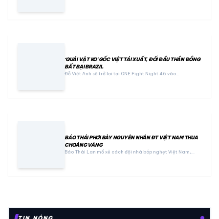
‘QUÁI VẬT KO’ GỐC VIỆT TÁI XUẤT, ĐỐI ĐẦU THẦN ĐỒNG
BẤT BẠI BRAZIL
Đỗ Việt Anh sẽ trở lại tại ONE Fight Night 46 vào…
BÁO THÁI PHƠI BÀY NGUYÊN NHÂN ĐT VIỆT NAM THUA
CHOÁNG VÁNG
Báo Thái Lan mổ xẻ cách đội nhà bóp nghẹt Việt Nam,…
TIN NÓNG