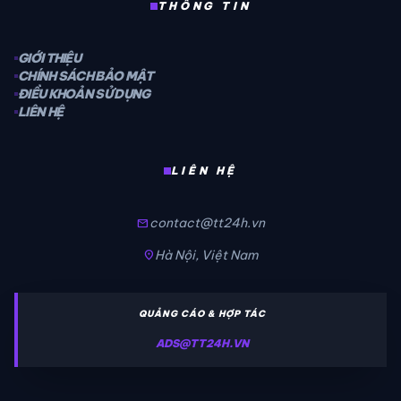
THÔNG TIN
GIỚI THIỆU
CHÍNH SÁCH BẢO MẬT
ĐIỀU KHOẢN SỬ DỤNG
LIÊN HỆ
LIÊN HỆ
contact@tt24h.vn
mail
Hà Nội, Việt Nam
location_on
QUẢNG CÁO & HỢP TÁC
ADS@TT24H.VN