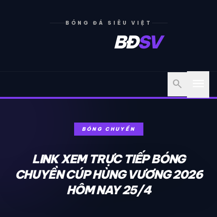
BÓNG ĐÁ SIÊU VIỆT
BĐ
SV
menu
search
BÓNG CHUYỀN
LINK XEM TRỰC TIẾP BÓNG
CHUYỀN CÚP HÙNG VƯƠNG 2026
HÔM NAY 25/4