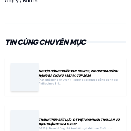
Góp ý / Báo lỗi
TIN CÙNG CHUYÊN MỤC
NGƯỢC DÒNG TRƯỚC PHILIPPINES, INDONESIA GIÀNH
HẠNG BA CHẶNG 1 SEA V.CUP 2026
(Kết quả bóng chuyền) – Indonesia ngược dòng đánh bại
Philippines 3-1…
THANH THÚY BẤT LỰC, ĐT VIỆT NAM NHÌN THÁI LAN VÔ
ĐỊCH CHẶNG 1 SEA V.CUP
ĐT Việt Nam không thể tạo bất ngờ khi thua Thái Lan…