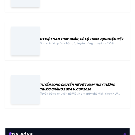
ĐT VIỆT NAM THAY QUÂN, HÉ LỘ THAM VỌNG ĐẶC BIỆT
Sau vị trí á quân chặng 1, tuyển bóng chuyền nữ Việt…
TUYỂN BÓNG CHUYỀN NỮ VIỆT NAM THAY TƯỚNG
TRƯỚC CHẶNG 2 SEA V.CUP 2026
Tuyển bóng chuyền nữ Việt Nam gây chú ý khi thay HLV…
TIN NÓNG