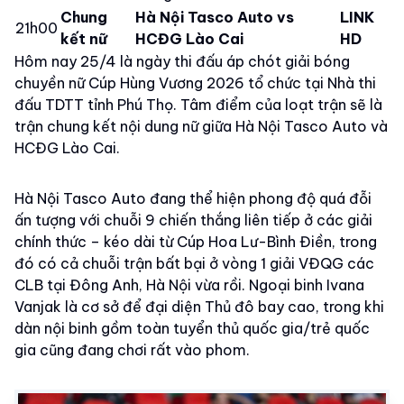
Chung
Hà Nội Tasco Auto vs
LINK
21h00
kết nữ
HCĐG Lào Cai
HD
Hôm nay 25/4 là ngày thi đấu áp chót giải bóng
chuyền nữ Cúp Hùng Vương 2026 tổ chức tại Nhà thi
đấu TDTT tỉnh Phú Thọ. Tâm điểm của loạt trận sẽ là
trận chung kết nội dung nữ giữa Hà Nội Tasco Auto và
HCĐG Lào Cai.
Hà Nội Tasco Auto đang thể hiện phong độ quá đỗi
ấn tượng với chuỗi 9 chiến thắng liên tiếp ở các giải
chính thức – kéo dài từ Cúp Hoa Lư-Bình Điền, trong
đó có cả chuỗi trận bất bại ở vòng 1 giải VĐQG các
CLB tại Đông Anh, Hà Nội vừa rồi. Ngoại binh Ivana
Vanjak là cơ sở để đại diện Thủ đô bay cao, trong khi
dàn nội binh gồm toàn tuyển thủ quốc gia/trẻ quốc
gia cũng đang chơi rất vào phom.