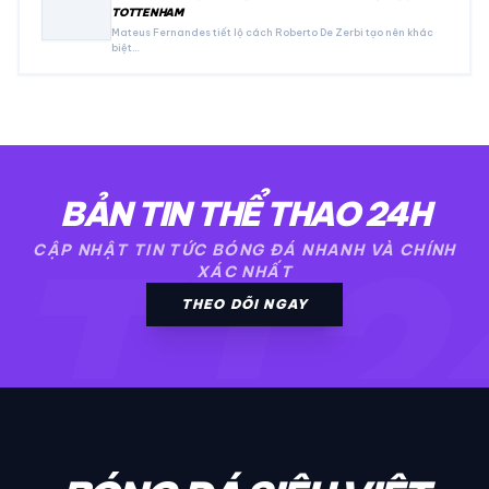
TOTTENHAM
Mateus Fernandes tiết lộ cách Roberto De Zerbi tạo nên khác
biệt…
BẢN TIN THỂ THAO 24H
TT2
CẬP NHẬT TIN TỨC BÓNG ĐÁ NHANH VÀ CHÍNH
XÁC NHẤT
THEO DÕI NGAY