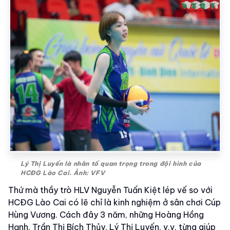
Lý Thị Luyến là nhân tố quan trọng trong đội hình của
HCĐG Lào Cai. Ảnh: VFV
Thứ mà thầy trò HLV Nguyễn Tuấn Kiệt lép vế so với
HCĐG Lào Cai có lẽ chỉ là kinh nghiệm ở sân chơi Cúp
Hùng Vương. Cách đây 3 năm, những Hoàng Hồng
Hạnh, Trần Thị Bích Thủy, Lý Thị Luyến, v.v. từng giúp