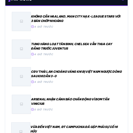
KHÔNG CẦN HAALAND, MAN CITY HẠ K-LEAGUE STARS VỚI
3 BÀN CHỚP NHOÁNG
image
schedule
4 GIỜ TRƯỚC
TUNG HÀNG LOẠT TÂN BINH, CHELSEA VẪN THUA CAY
ĐẮNG TRƯỚC JUVENTUS
image
schedule
4 GIỜ TRƯỚC
CĐV THÁI LAN CHOÁNG VÁNG KHI BỊ VIỆT NAM NGƯỢC DÒNG
SAU KHI DẪN 3-0
image
schedule
4 GIỜ TRƯỚC
ARSENAL NHẬN CẢNH BÁO CHẤN ĐỘNG VÌ BOM TẤN
VINICIUS
image
schedule
5 GIỜ TRƯỚC
VỪA ĐẾN VIỆT NAM, ĐT CAMPUCHIA ĐÃ GẶP PHẢI SỰ CỐ HI
HỮU
image