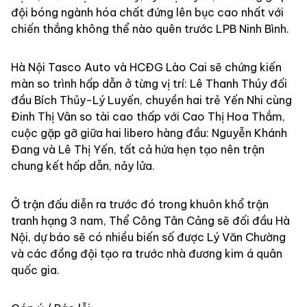
đội bóng ngành hóa chất đứng lên bục cao nhất với
chiến thắng không thể nào quên trước LPB Ninh Bình.
Hà Nội Tasco Auto và HCĐG Lào Cai sẽ chứng kiến
màn so trình hấp dẫn ở từng vị trí: Lê Thanh Thúy đối
đầu Bích Thủy-Lý Luyến, chuyền hai trẻ Yến Nhi cùng
Đinh Thị Vân so tài cao thấp với Cao Thị Hoa Thắm,
cuộc gặp gỡ giữa hai libero hàng đầu: Nguyễn Khánh
Đang và Lê Thị Yến, tất cả hứa hẹn tạo nên trận
chung kết hấp dẫn, nảy lửa.
Ở trận đấu diễn ra trước đó trong khuôn khổ trận
tranh hạng 3 nam, Thể Công Tân Cảng sẽ đối đầu Hà
Nội, dự báo sẽ có nhiều biến số được Lý Văn Chường
và các đồng đội tạo ra trước nhà đương kim á quân
quốc gia.