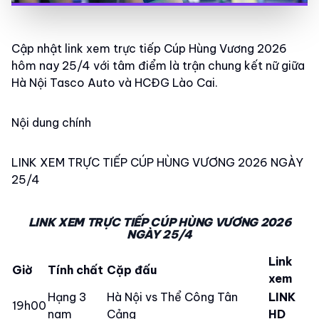
Cập nhật link xem trực tiếp Cúp Hùng Vương 2026
hôm nay 25/4 với tâm điểm là trận chung kết nữ giữa
Hà Nội Tasco Auto và HCĐG Lào Cai.
Nội dung chính
LINK XEM TRỰC TIẾP CÚP HÙNG VƯƠNG 2026 NGÀY
25/4
LINK XEM TRỰC TIẾP CÚP HÙNG VƯƠNG 2026
NGÀY 25/4
Link
Giờ
Tính chất
Cặp đấu
xem
Hạng 3
Hà Nội vs Thể Công Tân
LINK
19h00
nam
Cảng
HD