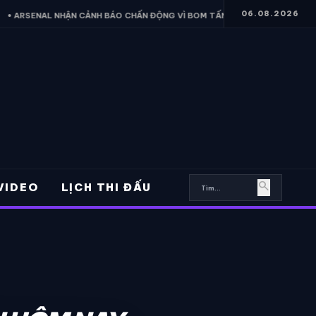
06.08.2026
 NHẬN CẢNH BÁO CHẤN ĐỘNG VÌ BOM TẤN VINICIUS
• VỪA ĐẾN VIỆ
search
VIDEO
LỊCH THI ĐẤU