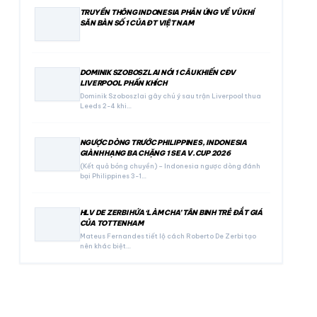
TRUYỀN THÔNG INDONESIA PHẢN ỨNG VỀ VŨ KHÍ
SĂN BÀN SỐ 1 CỦA ĐT VIỆT NAM
DOMINIK SZOBOSZLAI NÓI 1 CÂU KHIẾN CĐV
LIVERPOOL PHẤN KHÍCH
Dominik Szoboszlai gây chú ý sau trận Liverpool thua
Leeds 2-4 khi…
NGƯỢC DÒNG TRƯỚC PHILIPPINES, INDONESIA
GIÀNH HẠNG BA CHẶNG 1 SEA V.CUP 2026
(Kết quả bóng chuyền) – Indonesia ngược dòng đánh
bại Philippines 3-1…
HLV DE ZERBI HỨA ‘LÀM CHA’ TÂN BINH TRẺ ĐẮT GIÁ
CỦA TOTTENHAM
Mateus Fernandes tiết lộ cách Roberto De Zerbi tạo
nên khác biệt…