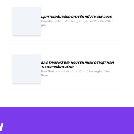
LỊCH THI ĐẤU BÓNG CHUYỀN NỮ VTV CUP 2026
Cập nhật lịch thi đấu bóng chuyền nữ VTV Cup 2026,
giải…
BÁO THÁI PHƠI BÀY NGUYÊN NHÂN ĐT VIỆT NAM
THUA CHOÁNG VÁNG
Báo Thái Lan mổ xẻ cách đội nhà bóp nghẹt Việt
Nam,…
H