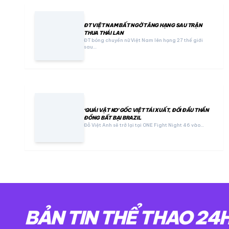
ĐT VIỆT NAM BẤT NGỜ TĂNG HẠNG SAU TRẬN
THUA THÁI LAN
ĐT bóng chuyền nữ Việt Nam lên hạng 27 thế giới
sau…
‘QUÁI VẬT KO’ GỐC VIỆT TÁI XUẤT, ĐỐI ĐẦU THẦN
ĐỒNG BẤT BẠI BRAZIL
Đỗ Việt Anh sẽ trở lại tại ONE Fight Night 46 vào…
BẢN TIN THỂ THAO 24