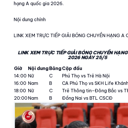
hạng A quốc gia 2026.
Nội dung chính
LINK XEM TRỰC TIẾP GIẢI BÓNG CHUYỀN HẠNG A
LINK XEM TRỰC TIẾP GIẢI BÓNG CHUYỀN HẠNG
2026 NGÀY 25/5
Giờ
Nội dung
Bảng
Cặp đấu
14:00
Nữ
C
Phú Thọ vs Trẻ Hà Nội
16:00
Nam
B
CA Phú Thọ vs SKH Life Khán
18:00
Nữ
C
Trẻ Thông tin-Đông Bắc vs 
20:00
Nam
B
Đồng Nai vs BTL CSCĐ