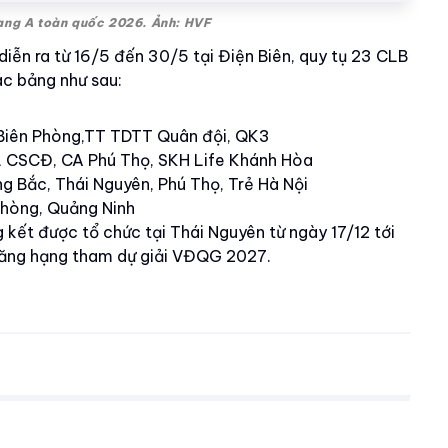
hạng A toàn quốc 2026. Ảnh: HVF
ễn ra từ 16/5 đến 30/5 tại Điện Biên, quy tụ 23 CLB
ác bảng như sau:
 Biên Phòng,TT TDTT Quân đội, QK3
BTL CSCĐ, CA Phú Thọ, SKH Life Khánh Hòa
g Bắc, Thái Nguyên, Phú Thọ, Trẻ Hà Nội
 Phòng, Quảng Ninh
kết được tổ chức tại Thái Nguyên từ ngày 17/12 tới
thăng hạng tham dự giải VĐQG 2027.