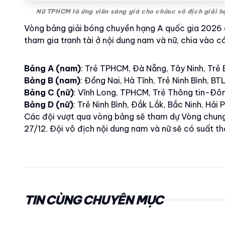
Nữ TPHCM là ứng viên sáng giá cho chứuc vô địch giải 
Vòng bảng giải bóng chuyền hạng A quốc gia 2026 di
tham gia tranh tài ở nội dung nam và nữ, chia vào c
Bảng A (nam)
: Trẻ TPHCM, Đà Nẵng, Tây Ninh, Trẻ
Bảng B (nam)
: Đồng Nai, Hà Tĩnh, Trẻ Ninh Bình, 
Bảng C (nữ)
: Vĩnh Long, TPHCM, Trẻ Thông tin-Đôn
Bảng D (nữ)
: Trẻ Ninh Bình, Đắk Lắk, Bắc Ninh, Hải
Các đội vượt qua vòng bảng sẽ tham dự Vòng chung 
27/12. Đội vô địch nội dung nam và nữ sẽ có suất 
TIN CÙNG CHUYÊN MỤC