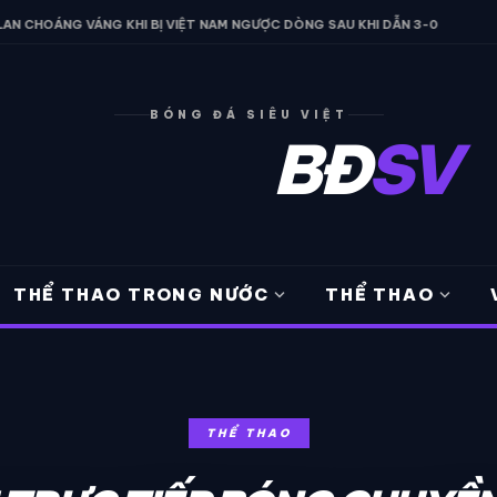
VÁNG KHI BỊ VIỆT NAM NGƯỢC DÒNG SAU KHI DẪN 3-0
• ARSENAL
BÓNG ĐÁ SIÊU VIỆT
BĐ
SV
expand_more
expand_more
THỂ THAO TRONG NƯỚC
THỂ THAO
THỂ THAO