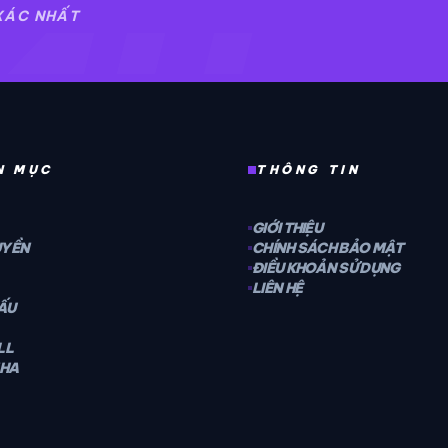
4H
 XÁC NHẤT
N MỤC
THÔNG TIN
GIỚI THIỆU
UYỀN
CHÍNH SÁCH BẢO MẬT
ĐIỀU KHOẢN SỬ DỤNG
LIÊN HỆ
ĐẤU
LL
NHA