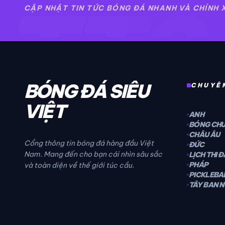
TT2
CẬP NHẬT TIN TỨC BÓNG ĐÁ NHANH VÀ CHÍNH
BÓNG ĐÁ SIÊU
CHUYÊ
VIỆT
ANH
BÓNG CH
CHÂU ÂU
Cổng thông tin bóng đá hàng đầu Việt
ĐỨC
Nam. Mang đến cho bạn cái nhìn sâu sắc
LỊCH THI 
PHÁP
và toàn diện về thế giới túc cầu.
PICKLEBA
TÂY BAN 