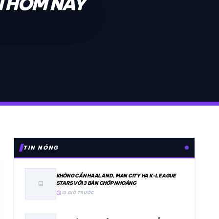
N HÔM NAY
TIN NÓNG
KHÔNG CẦN HAALAND, MAN CITY HẠ K-LEAGUE
STARS VỚI 3 BÀN CHỚP NHOÁNG
image
schedule
13 GIỜ TRƯỚC