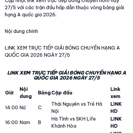
Cập nhật link xem trực tiếp bóng chuyền hôm nay
27/5 với các trận đấu hấp dẫn thuộc vòng bảng giải
hạng A quốc gia 2026.
Nội dung chính
LINK XEM TRỰC TIẾP GIẢI BÓNG CHUYỀN HẠNG A
QUỐC GIA 2026 NGÀY 27/5
LINK XEM TRỰC TIẾP GIẢI BÓNG CHUYỀN HẠNG A
QUỐC GIA 2026 NGÀY 27/5
Nội
Link
Giờ
Bảng
Cặp đấu
dung
xem
Thái Nguyên vs Trẻ Hà
LINK
14:00
Nữ
C
Nội
HD
Hà Tĩnh vs SKH Life
LINK
16:00
Nam
B
Khánh Hòa
HD