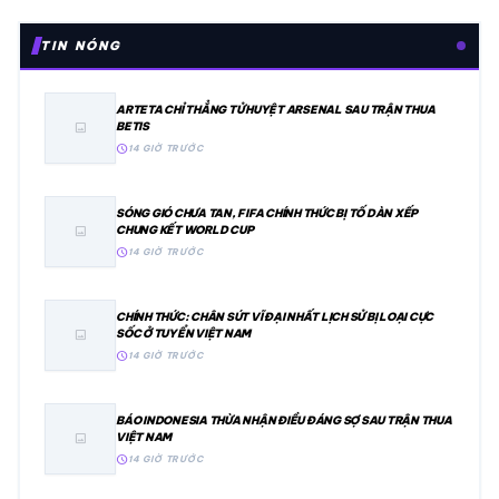
TIN NÓNG
ARTETA CHỈ THẲNG TỬ HUYỆT ARSENAL SAU TRẬN THUA
BETIS
image
schedule
14 GIỜ TRƯỚC
SÓNG GIÓ CHƯA TAN, FIFA CHÍNH THỨC BỊ TỐ DÀN XẾP
CHUNG KẾT WORLD CUP
image
schedule
14 GIỜ TRƯỚC
CHÍNH THỨC: CHÂN SÚT VĨ ĐẠI NHẤT LỊCH SỬ BỊ LOẠI CỰC
SỐC Ở TUYỂN VIỆT NAM
image
schedule
14 GIỜ TRƯỚC
BÁO INDONESIA THỪA NHẬN ĐIỀU ĐÁNG SỢ SAU TRẬN THUA
VIỆT NAM
image
schedule
14 GIỜ TRƯỚC