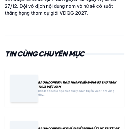
27/12. Đội vô địch nội dung nam và nữ sẽ có suất
thăng hạng tham dự giải VĐQG 2027.
TIN CÙNG CHUYÊN MỤC
BÁO INDONESIA THỪA NHẬN ĐIỀU ĐÁNG SỢ SAU TRẬN
THUA VIỆT NAM
Báo Indonesia đặc biệt chú ý cách tuyển Việt Nam vùng
dậy…
BÁO INDONESIA NÓI VỀ QUYẾT ĐỊNH BẤT LỰC TRƯỚC ĐT