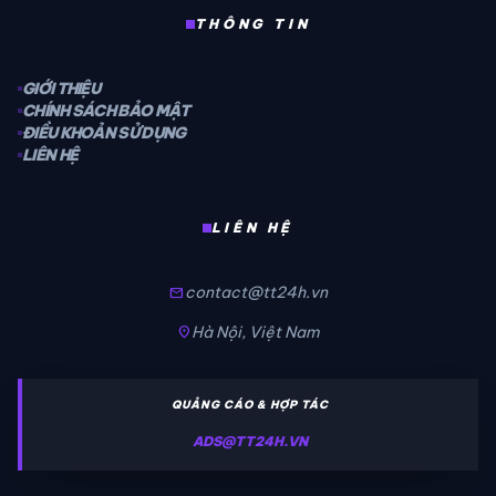
THÔNG TIN
GIỚI THIỆU
CHÍNH SÁCH BẢO MẬT
ĐIỀU KHOẢN SỬ DỤNG
LIÊN HỆ
LIÊN HỆ
contact@tt24h.vn
mail
Hà Nội, Việt Nam
location_on
QUẢNG CÁO & HỢP TÁC
ADS@TT24H.VN