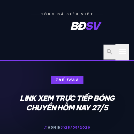
BÓNG ĐÁ SIÊU VIỆT
BĐ
SV
menu
search
THỂ THAO
LINK XEM TRỰC TIẾP BÓNG
CHUYỀN HÔM NAY 27/5
person
schedule
ADMIN
28/05/2026