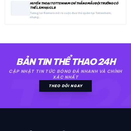
HUYỀN THOẠI TOTTENHAM CHỈ THẲNG MẪU ĐỘI TRƯỞNG CÓ
THỂ LÀM HẠI CLB
Tương lai Romero mở ra cuộc đua thủ quân tại Tottenham,
nhưng…
BẢN TIN THỂ THAO 24H
TT2
CẬP NHẬT TIN TỨC BÓNG ĐÁ NHANH VÀ CHÍNH
XÁC NHẤT
THEO DÕI NGAY