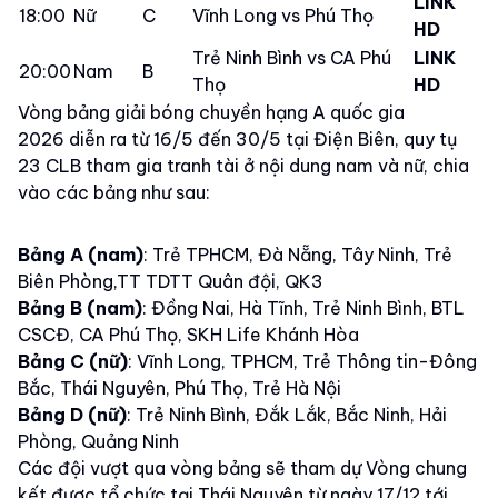
LINK
18:00
Nữ
C
Vĩnh Long vs Phú Thọ
HD
Trẻ Ninh Bình vs CA Phú
LINK
20:00
Nam
B
Thọ
HD
Vòng bảng giải bóng chuyền hạng A quốc gia
2026 diễn ra từ 16/5 đến 30/5 tại Điện Biên, quy tụ
23 CLB tham gia tranh tài ở nội dung nam và nữ, chia
vào các bảng như sau:
Bảng A (nam)
: Trẻ TPHCM, Đà Nẵng, Tây Ninh, Trẻ
Biên Phòng,TT TDTT Quân đội, QK3
Bảng B (nam)
: Đồng Nai, Hà Tĩnh, Trẻ Ninh Bình, BTL
CSCĐ, CA Phú Thọ, SKH Life Khánh Hòa
Bảng C (nữ)
: Vĩnh Long, TPHCM, Trẻ Thông tin-Đông
Bắc, Thái Nguyên, Phú Thọ, Trẻ Hà Nội
Bảng D (nữ)
: Trẻ Ninh Bình, Đắk Lắk, Bắc Ninh, Hải
Phòng, Quảng Ninh
Các đội vượt qua vòng bảng sẽ tham dự Vòng chung
kết được tổ chức tại Thái Nguyên từ ngày 17/12 tới