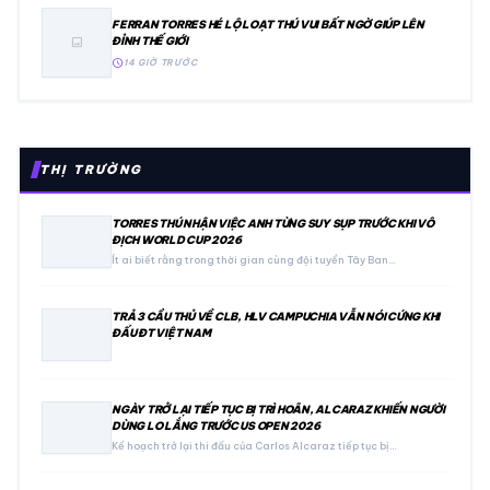
FERRAN TORRES HÉ LỘ LOẠT THÚ VUI BẤT NGỜ GIÚP LÊN
ĐỈNH THẾ GIỚI
image
schedule
14 GIỜ TRƯỚC
THỊ TRƯỜNG
TORRES THÚ NHẬN VIỆC ANH TỪNG SUY SỤP TRƯỚC KHI VÔ
ĐỊCH WORLD CUP 2026
Ít ai biết rằng trong thời gian cùng đội tuyển Tây Ban…
TRẢ 3 CẦU THỦ VỀ CLB, HLV CAMPUCHIA VẪN NÓI CỨNG KHI
ĐẤU ĐT VIỆT NAM
NGÀY TRỞ LẠI TIẾP TỤC BỊ TRÌ HOÃN, ALCARAZ KHIẾN NGƯỜI
DÙNG LO LẮNG TRƯỚC US OPEN 2026
Kế hoạch trở lại thi đấu của Carlos Alcaraz tiếp tục bị…