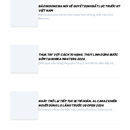
BÁO INDONESIA NÓI VỀ QUYẾT ĐỊNH BẤT LỰC TRƯỚC ĐT
VIỆT NAM
Báo Indonesia hé lộ màn xoay tua chóng mặt của HLV
Marcos…
THUA TAY VỢT CÁCH 70 HẠNG, THUỲ LINH DỪNG BƯỚC
SỚM TẠI KOREA MASTERS 2026
(Kết quả cầu lông) Nguyễn Thùy Linh đã thi đấu đầy nỗ…
NGÀY TRỞ LẠI TIẾP TỤC BỊ TRÌ HOÃN, ALCARAZ KHIẾN
NGƯỜI DÙNG LO LẮNG TRƯỚC US OPEN 2026
Kế hoạch trở lại thi đấu của Carlos Alcaraz tiếp tục bị…