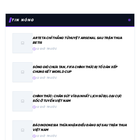
TIN NÓNG
ARTETA CHỈ THẲNG TỬ HUYỆT ARSENAL SAU TRẬN THUA
BETIS
image
schedule
12 GIỜ TRƯỚC
SÓNG GIÓ CHƯA TAN, FIFA CHÍNH THỨC BỊ TỐ DÀN XẾP
CHUNG KẾT WORLD CUP
image
schedule
12 GIỜ TRƯỚC
CHÍNH THỨC: CHÂN SÚT VĨ ĐẠI NHẤT LỊCH SỬ BỊ LOẠI CỰC
SỐC Ở TUYỂN VIỆT NAM
image
schedule
12 GIỜ TRƯỚC
BÁO INDONESIA THỪA NHẬN ĐIỀU ĐÁNG SỢ SAU TRẬN THUA
VIỆT NAM
image
schedule
12 GIỜ TRƯỚC