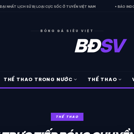
LỊCH SỬ BỊ LOẠI CỰC SỐC Ở TUYỂN VIỆT NAM
• BÁO INDONESIA TH
BÓNG ĐÁ SIÊU VIỆT
BĐ
SV
expand_more
expand_more
THỂ THAO TRONG NƯỚC
THỂ THAO
THỂ THAO