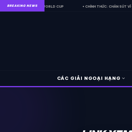
BREAKING NEWS
XẾP CHUNG KẾT WORLD CUP
• CHÍNH THỨC: CHÂN SÚT VĨ ĐẠI NHẤT 
expand_more
CÁC GIẢI NGOẠI HẠNG