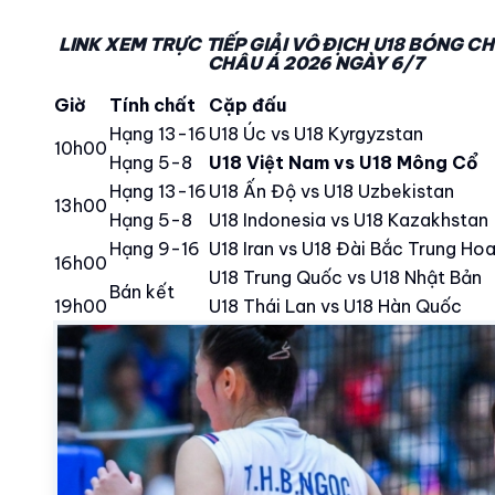
LINK XEM TRỰC TIẾP GIẢI VÔ ĐỊCH U18 BÓNG C
CHÂU Á 2026 NGÀY 6/7
Giờ
Tính chất
Cặp đấu
Hạng 13-16
U18 Úc vs U18 Kyrgyzstan
10h00
Hạng 5-8
U18 Việt Nam vs U18 Mông Cổ
Hạng 13-16
U18 Ấn Độ vs U18 Uzbekistan
13h00
Hạng 5-8
U18 Indonesia vs U18 Kazakhstan
Hạng 9-16
U18 Iran vs U18 Đài Bắc Trung Ho
16h00
U18 Trung Quốc vs U18 Nhật Bản
Bán kết
19h00
U18 Thái Lan vs U18 Hàn Quốc