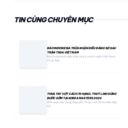
TIN CÙNG CHUYÊN MỤC
BÁO INDONESIA THỪA NHẬN ĐIỀU ĐÁNG SỢ SAU
TRẬN THUA VIỆT NAM
Báo Indonesia đặc biệt chú ý cách tuyển Việt Nam
vùng dậy…
THUA TAY VỢT CÁCH 70 HẠNG, THUỲ LINH DỪNG
BƯỚC SỚM TẠI KOREA MASTERS 2026
(Kết quả cầu lông) Nguyễn Thùy Linh đã thi đấu đầy
nỗ…