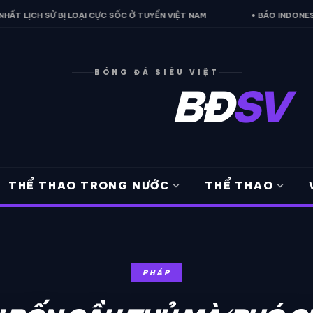
BỊ LOẠI CỰC SỐC Ở TUYỂN VIỆT NAM
• BÁO INDONESIA THỪA NHẬN 
BÓNG ĐÁ SIÊU VIỆT
BĐ
SV
expand_more
expand_more
THỂ THAO TRONG NƯỚC
THỂ THAO
PHÁP