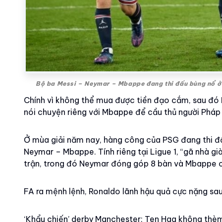
Bộ ba Messi – Neymar – Mbappe đang thi đấu bùng nổ ở 
Chính vì không thể mua được tiền đạo cắm, sau đó
nói chuyện riêng với Mbappe để cầu thủ người Pháp
Ở mùa giải năm nay, hàng công của PSG đang thi đấu
Neymar – Mbappe. Tính riêng tại Ligue 1, “gã nhà gi
trận, trong đó Neymar đóng góp 8 bàn và Mbappe c
FA ra mệnh lệnh, Ronaldo lãnh hậu quả cực nặng sau
‘Khẩu chiến’ derby Manchester: Ten Hag không thèm