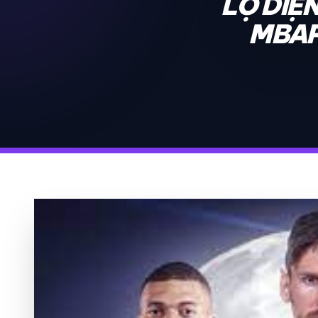
LỘ DIỆN
MBAP