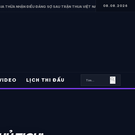
08.08.2026
ĐIỀU ĐÁNG SỢ SAU TRẬN THUA VIỆT NAM
• FERRAN TORRES HÉ LỘ 
search
VIDEO
LỊCH THI ĐẤU