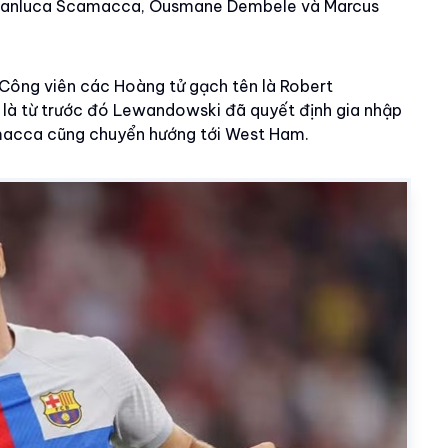
Gianluca Scamacca, Ousmane Dembele và Marcus
n Công viên các Hoàng tử gạch tên là Robert
à từ trước đó Lewandowski đã quyết định gia nhập
amacca cũng chuyển hướng tới West Ham.