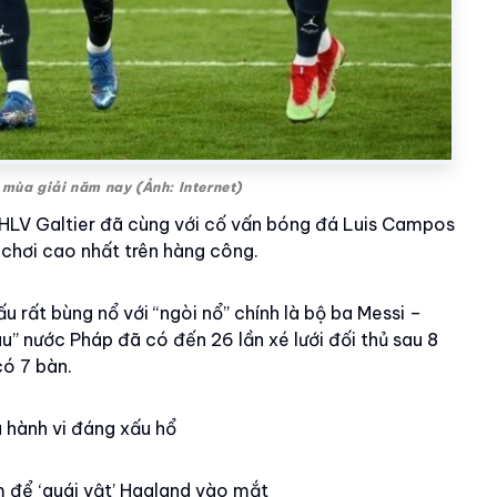
mùa giải năm nay (Ảnh: Internet)
 HLV Galtier đã cùng với cố vấn bóng đá Luis Campos
 chơi cao nhất trên hàng công.
 rất bùng nổ với “ngòi nổ” chính là bộ ba Messi –
àu” nước Pháp đã có đến 26 lần xé lưới đối thủ sau 8
ó 7 bàn.
 hành vi đáng xấu hổ
 để ‘quái vật’ Haaland vào mắt