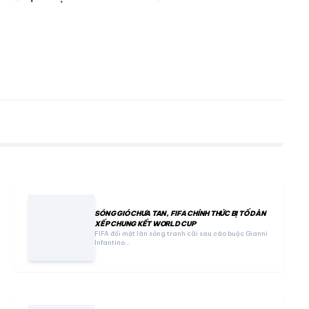
SÓNG GIÓ CHƯA TAN, FIFA CHÍNH THỨC BỊ TỐ DÀN
XẾP CHUNG KẾT WORLD CUP
FIFA đối mặt làn sóng tranh cãi sau cáo buộc Gianni
Infantino…