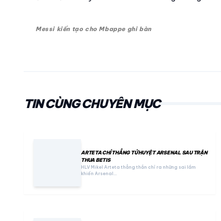
Messi kiến tạo cho Mbappe ghi bàn
TIN CÙNG CHUYÊN MỤC
ARTETA CHỈ THẲNG TỬ HUYỆT ARSENAL SAU TRẬN
THUA BETIS
HLV Mikel Arteta thẳng thắn chỉ ra những sai lầm
khiến Arsenal…