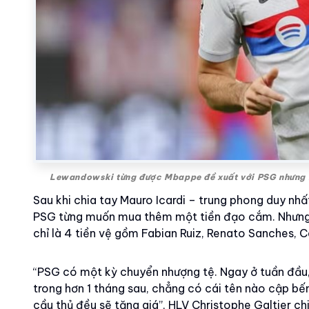
Lewandowski từng được Mbappe đề xuất với PSG nhưng bấ
Sau khi chia tay Mauro Icardi – trung phong duy nhấ
PSG từng muốn mua thêm một tiền đạo cắm. Nhưng k
chỉ là 4 tiền vệ gồm Fabian Ruiz, Renato Sanches, Ca
“PSG có một kỳ chuyển nhượng tệ. Ngay ở tuần đầu, 
trong hơn 1 tháng sau, chẳng có cái tên nào cập bế
cầu thủ đều sẽ tăng giá”, HLV Christophe Galtier chi