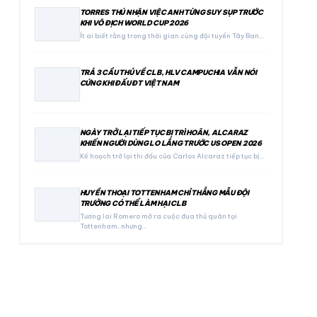
TORRES THÚ NHẬN VIỆC ANH TỪNG SUY SỤP TRƯỚC
KHI VÔ ĐỊCH WORLD CUP 2026
Ít ai biết rằng trong thời gian cùng đội tuyển Tây Ban…
TRẢ 3 CẦU THỦ VỀ CLB, HLV CAMPUCHIA VẪN NÓI
CỨNG KHI ĐẤU ĐT VIỆT NAM
NGÀY TRỞ LẠI TIẾP TỤC BỊ TRÌ HOÃN, ALCARAZ
KHIẾN NGƯỜI DÙNG LO LẮNG TRƯỚC US OPEN 2026
Kế hoạch trở lại thi đấu của Carlos Alcaraz tiếp tục bị…
HUYỀN THOẠI TOTTENHAM CHỈ THẲNG MẪU ĐỘI
TRƯỞNG CÓ THỂ LÀM HẠI CLB
Tương lai Romero mở ra cuộc đua thủ quân tại
Tottenham, nhưng…