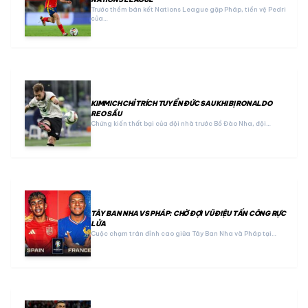
Trước thềm bán kết Nations League gặp Pháp, tiền vệ Pedri
của…
KIMMICH CHỈ TRÍCH TUYỂN ĐỨC SAU KHI BỊ RONALDO
REO SẦU
Chứng kiến thất bại của đội nhà trước Bồ Đào Nha, đội…
TÂY BAN NHA VS PHÁP: CHỜ ĐỢI VŨ ĐIỆU TẤN CÔNG RỰC
LỬA
Cuộc chạm trán đỉnh cao giữa Tây Ban Nha và Pháp tại…