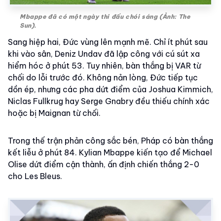
Mbappe đã có một ngày thi đấu chói sáng (Ảnh: The
Sun).
Sang hiệp hai, Đức vùng lên mạnh mẽ. Chỉ ít phút sau
khi vào sân, Deniz Undav đã lập công với cú sút xa
hiểm hóc ở phút 53. Tuy nhiên, bàn thắng bị VAR từ
chối do lỗi trước đó. Không nản lòng, Đức tiếp tục
dồn ép, nhưng các pha dứt điểm của Joshua Kimmich,
Niclas Fullkrug hay Serge Gnabry đều thiếu chính xác
hoặc bị Maignan từ chối.
Trong thế trận phản công sắc bén, Pháp có bàn thắng
kết liễu ở phút 84. Kylian Mbappe kiến tạo để Michael
Olise dứt điểm cận thành, ấn định chiến thắng 2-0
cho Les Bleus.