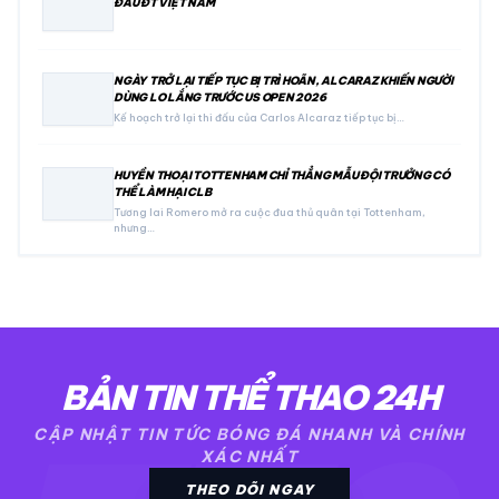
ĐẤU ĐT VIỆT NAM
NGÀY TRỞ LẠI TIẾP TỤC BỊ TRÌ HOÃN, ALCARAZ KHIẾN NGƯỜI
DÙNG LO LẮNG TRƯỚC US OPEN 2026
Kế hoạch trở lại thi đấu của Carlos Alcaraz tiếp tục bị…
HUYỀN THOẠI TOTTENHAM CHỈ THẲNG MẪU ĐỘI TRƯỞNG CÓ
THỂ LÀM HẠI CLB
Tương lai Romero mở ra cuộc đua thủ quân tại Tottenham,
nhưng…
BẢN TIN THỂ THAO 24H
CẬP NHẬT TIN TỨC BÓNG ĐÁ NHANH VÀ CHÍNH
XÁC NHẤT
THEO DÕI NGAY