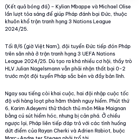
(Kết quả bóng đá) – Kylian Mbappe và Michael Olise
lần lượt tỏa sáng để giúp Pháp đánh bại Đức, thuộc
khuôn khổ trận tranh hạng 3 Nations League
2024/25.
Tối 8/6 (giờ Việt Nam), đội tuyển Đức tiếp đón Pháp
trên sân nhà ở trận tranh hạng 3 UEFA Nations
League 2024/25. Dù tạo ra khá nhiều cơ hội, thầy trò
HLV Julian Nagelsmann vẫn phải nhận thất bại 0-2
trước một đội tuyển Pháp sắc bén và đầy bản lĩnh.
Ngay sau tiếng còi khai cuộc, hai đội nhập cuộc tốc
độ với hàng loạt pha hãm thành nguy hiểm. Phút thứ
6, Karim Adeyemi thử thách thủ môn Mike Maignan
bằng cú sút hiểm hóc, nhưng bị cản phá. Ở chiều
ngược lại, Pháp liên tiếp đáp trả với các tình huống
dứt điểm của Rayan Cherki và Adrien Rabiot, buộc
Marc-Andre ter Stegen phải trổ tài.