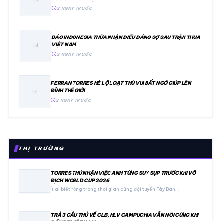
schedule
2 NGÀY TRƯỚC
BÁO INDONESIA THỪA NHẬN ĐIỀU ĐÁNG SỢ SAU TRẬN THUA
VIỆT NAM
image
schedule
2 NGÀY TRƯỚC
FERRAN TORRES HÉ LỘ LOẠT THÚ VUI BẤT NGỜ GIÚP LÊN
ĐỈNH THẾ GIỚI
image
schedule
2 NGÀY TRƯỚC
THỊ TRƯỜNG
TORRES THÚ NHẬN VIỆC ANH TỪNG SUY SỤP TRƯỚC KHI VÔ
ĐỊCH WORLD CUP 2026
Ít ai biết rằng trong thời gian cùng đội tuyển Tây Ban…
TRẢ 3 CẦU THỦ VỀ CLB, HLV CAMPUCHIA VẪN NÓI CỨNG KHI