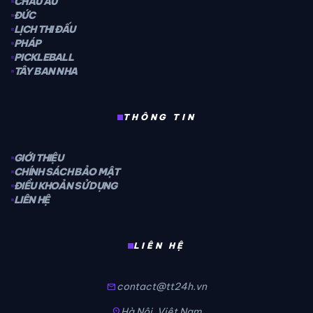
CHÂU ÂU
ĐỨC
LỊCH THI ĐẤU
PHÁP
PICKLEBALL
TÂY BAN NHA
THÔNG TIN
GIỚI THIỆU
CHÍNH SÁCH BẢO MẬT
ĐIỀU KHOẢN SỬ DỤNG
LIÊN HỆ
LIÊN HỆ
contact@tt24h.vn
mail
Hà Nội, Việt Nam
location_on