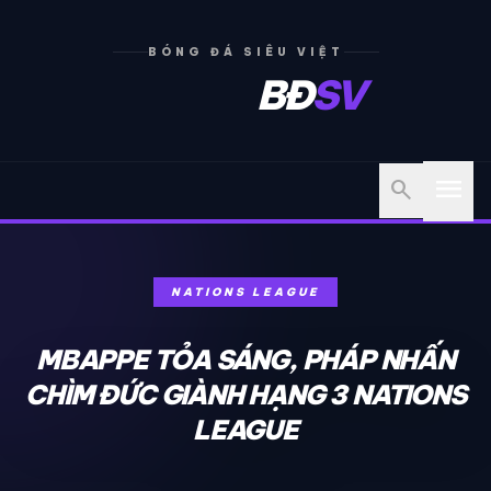
BÓNG ĐÁ SIÊU VIỆT
BĐ
SV
menu
search
NATIONS LEAGUE
MBAPPE TỎA SÁNG, PHÁP NHẤN
CHÌM ĐỨC GIÀNH HẠNG 3 NATIONS
LEAGUE