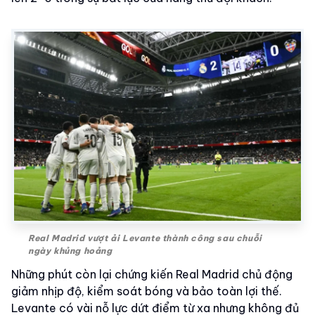
Real Madrid vượt ải Levante thành công sau chuỗi
ngày khủng hoảng
Những phút còn lại chứng kiến Real Madrid chủ động
giảm nhịp độ, kiểm soát bóng và bảo toàn lợi thế.
Levante có vài nỗ lực dứt điểm từ xa nhưng không đủ