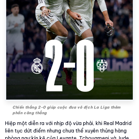
Chiến thắng 2-0 giúp cuộc đua vô địch La Liga thêm
phần căng thẳng
Hiệp một diễn ra với nhịp độ vừa phải, khi Real Madrid
liên tục dứt điểm nhưng chưa thể xuyên thủng hàng
phòng ngự kín kẽ của Levante. Tchouameni và Jude