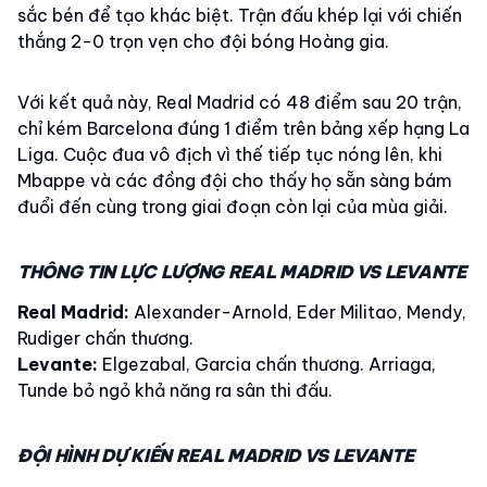
sắc bén để tạo khác biệt. Trận đấu khép lại với chiến
thắng 2-0 trọn vẹn cho đội bóng Hoàng gia.
Với kết quả này, Real Madrid có 48 điểm sau 20 trận,
chỉ kém Barcelona đúng 1 điểm trên bảng xếp hạng La
Liga. Cuộc đua vô địch vì thế tiếp tục nóng lên, khi
Mbappe và các đồng đội cho thấy họ sẵn sàng bám
đuổi đến cùng trong giai đoạn còn lại của mùa giải.
THÔNG TIN LỰC LƯỢNG REAL MADRID VS LEVANTE
Real Madrid:
Alexander-Arnold, Eder Militao, Mendy,
Rudiger chấn thương.
Levante:
Elgezabal, Garcia chấn thương. Arriaga,
Tunde bỏ ngỏ khả năng ra sân thi đấu.
ĐỘI HÌNH DỰ KIẾN REAL MADRID VS LEVANTE