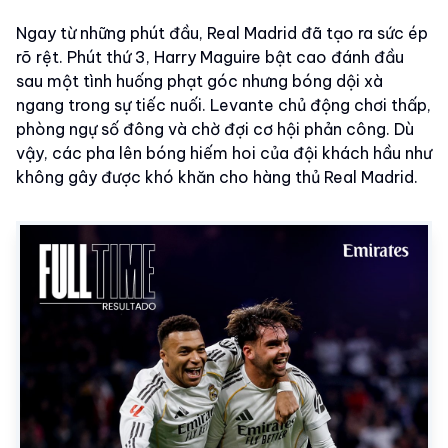
Ngay từ những phút đầu, Real Madrid đã tạo ra sức ép
rõ rệt. Phút thứ 3, Harry Maguire bật cao đánh đầu
sau một tình huống phạt góc nhưng bóng dội xà
ngang trong sự tiếc nuối. Levante chủ động chơi thấp,
phòng ngự số đông và chờ đợi cơ hội phản công. Dù
vậy, các pha lên bóng hiếm hoi của đội khách hầu như
không gây được khó khăn cho hàng thủ Real Madrid.