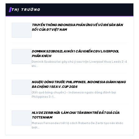
THỊ TRƯỜNG
TRUYỀN THÔNG INDONESIA PHẢN ỨNG VỀ VŨ KHÍ SĂN BÀN
SỐ 1 CỦA ĐT VIỆT NAM
DOMINIK SZOBOSZLAI NÓI 1 CÂU KHIẾN CĐV LIVERPOOL
PHẤN KHÍCH
Dominik Szoboszlai gây chú ý sau trận Liverpool thua Leeds 2-4
khi…
NGƯỢC DÒNG TRƯỚC PHILIPPINES, INDONESIA GIÀNH HẠNG
BA CHẶNG 1 SEA V.CUP 2026
(Kết quả bóng chuyền) – Indonesia ngược dòng đánh bại
Philippines 3-1…
HLV DE ZERBI HỨA ‘LÀM CHA’ TÂN BINH TRẺ ĐẮT GIÁ CỦA
TOTTENHAM
Mateus Fernandes tiết lộ cách Roberto De Zerbi tạo nên khác
biệt…