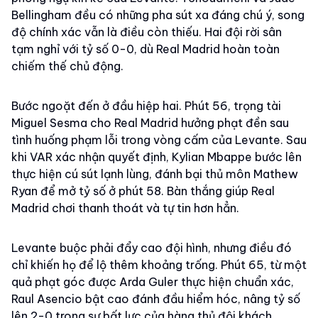
Bellingham đều có những pha sút xa đáng chú ý, song
độ chính xác vẫn là điều còn thiếu. Hai đội rời sân
tạm nghỉ với tỷ số 0-0, dù Real Madrid hoàn toàn
chiếm thế chủ động.
Bước ngoặt đến ở đầu hiệp hai. Phút 56, trọng tài
Miguel Sesma cho Real Madrid hưởng phạt đền sau
tình huống phạm lỗi trong vòng cấm của Levante. Sau
khi VAR xác nhận quyết định, Kylian Mbappe bước lên
thực hiện cú sút lạnh lùng, đánh bại thủ môn Mathew
Ryan để mở tỷ số ở phút 58. Bàn thắng giúp Real
Madrid chơi thanh thoát và tự tin hơn hẳn.
Levante buộc phải đẩy cao đội hình, nhưng điều đó
chỉ khiến họ để lộ thêm khoảng trống. Phút 65, từ một
quả phạt góc được Arda Guler thực hiện chuẩn xác,
Raul Asencio bật cao đánh đầu hiểm hóc, nâng tỷ số
lên 2-0 trong sự bất lực của hàng thủ đội khách.