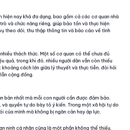
am hiện nay khá đa dạng, bao gồm cả các cơ quan nhà
 trò và chức năng riêng, giúp bảo tồn và thực hiện
ụ theo dõi, thu thập thông tin và báo cáo về tình
i nhiều thách thức. Một số cơ quan có thể chưa đủ
u quả, trong khi đó, nhiều người dân vẫn còn thiếu
 khoảng cách lớn giữa lý thuyết và thực tiễn, đòi hỏi
 lẫn cộng đồng.
ăn bản nhất mà mỗi con người cần được đảm bảo.
 và quyền tự do bày tỏ ý kiến. Trong một xã hội tự do
nói của mình mà không bị ngăn cản hay áp lực.
 an ninh cá nhân cũng là một phần không thể thiếu.