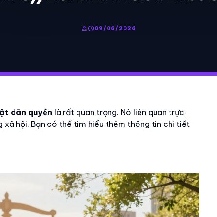
person
schedule
09/06/2026
uật dân quyền
là rất quan trọng. Nó liên quan trực
xã hội. Bạn có thể tìm hiểu thêm thông tin chi tiết