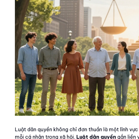
Luật dân quyền không chỉ đơn thuần là một lĩnh vực 
mỗi cá nhân trong xã hội.
Luật dân quyền
gắn liền 