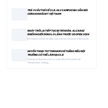
TRẢ 3 CẦU THỦ VỀ CLB, HLV CAMPUCHIA VẪN NÓI
CỨNG KHI ĐẤU ĐT VIỆT NAM
NGÀY TRỞ LẠI TIẾP TỤC BỊ TRÌ HOÃN, ALCARAZ
KHIẾN NGƯỜI DÙNG LO LẮNG TRƯỚC US OPEN 2026
Kế hoạch trở lại thi đấu của Carlos Alcaraz tiếp tục bị…
HUYỀN THOẠI TOTTENHAM CHỈ THẲNG MẪU ĐỘI
TRƯỞNG CÓ THỂ LÀM HẠI CLB
Tương lai Romero mở ra cuộc đua thủ quân tại
Tottenham, nhưng…