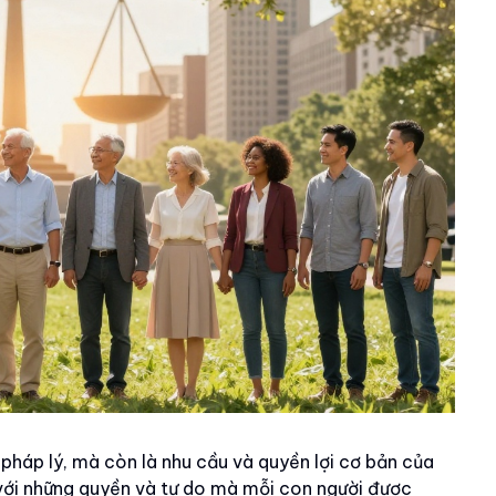
pháp lý, mà còn là nhu cầu và quyền lợi cơ bản của
với những quyền và tự do mà mỗi con người được