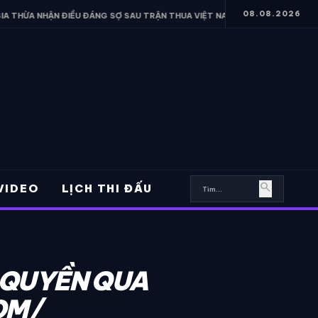
08.08.2026
 ĐIỀU ĐÁNG SỢ SAU TRẬN THUA VIỆT NAM
• FERRAN TORRES HÉ L
search
VIDEO
LỊCH THI ĐẤU
 QUYỀN QUA
OM/