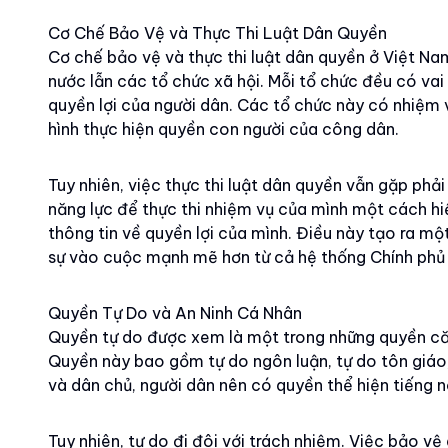
Cơ Chế Bảo Vệ và Thực Thi Luật Dân Quyền
Cơ chế bảo vệ và thực thi luật dân quyền ở Việt N
nước lẫn các tổ chức xã hội. Mỗi tổ chức đều có vai
quyền lợi của người dân. Các tổ chức này có nhiệm v
hình thực hiện quyền con người của công dân.
Tuy nhiên, việc thực thi luật dân quyền vẫn gặp phả
năng lực để thực thi nhiệm vụ của mình một cách hiệ
thông tin về quyền lợi của mình. Điều này tạo ra một
sự vào cuộc mạnh mẽ hơn từ cả hệ thống Chính phủ
Quyền Tự Do và An Ninh Cá Nhân
Quyền tự do được xem là một trong những quyền c
Quyền này bao gồm tự do ngôn luận, tự do tôn giáo,
và dân chủ, người dân nên có quyền thể hiện tiếng 
Tuy nhiên, tự do đi đôi với trách nhiệm. Việc bảo vệ