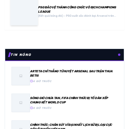
PSG BẢO VỆ THÀNH CÔNG CHỨC VÔ ĐỊCH CHAMPIONS
LEAGUE
(Kết quả bóng đá) – PSG xuất sắc đánh bại Arsenal trên…
TIN NÓNG
ARTETA CHỈ THẲNG TỬ HUYỆT ARSENAL SAU TRẬN THUA
BETIS
image
schedule
6 GIỜ TRƯỚC
SÓNG GIÓ CHƯA TAN, FIFA CHÍNH THỨC BỊ TỐ DÀN XẾP
CHUNG KẾT WORLD CUP
image
schedule
6 GIỜ TRƯỚC
CHÍNH THỨC: CHÂN SÚT VĨ ĐẠI NHẤT LỊCH SỬ BỊ LOẠI CỰC