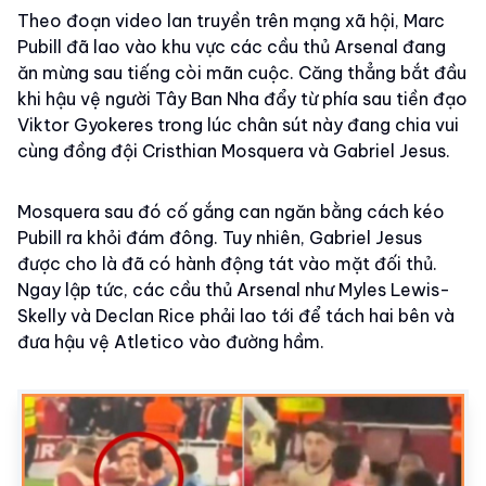
Theo đoạn video lan truyền trên mạng xã hội, Marc
Pubill đã lao vào khu vực các cầu thủ Arsenal đang
ăn mừng sau tiếng còi mãn cuộc. Căng thẳng bắt đầu
khi hậu vệ người Tây Ban Nha đẩy từ phía sau tiền đạo
Viktor Gyokeres trong lúc chân sút này đang chia vui
cùng đồng đội Cristhian Mosquera và Gabriel Jesus.
Mosquera sau đó cố gắng can ngăn bằng cách kéo
Pubill ra khỏi đám đông. Tuy nhiên, Gabriel Jesus
được cho là đã có hành động tát vào mặt đối thủ.
Ngay lập tức, các cầu thủ Arsenal như Myles Lewis-
Skelly và Declan Rice phải lao tới để tách hai bên và
đưa hậu vệ Atletico vào đường hầm.