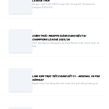
LEAGUE THÔI!
Dù gục ngã trước PSG trong trận chung kết Champions
League 2025/26,…
CHÍNH THỨC: MBAPPE GIÀNH DANH HIỆU TẠI
CHAMPIONS LEAGUE 2025/26
Tiền đạo Kylian Mbappe của Real Madrid đã chính thức sở
hữu…
LINK XEM TRỰC TIẾP CHUNG KẾT C1 – ARSENAL VS PSG
HÔM NAY
Người hâm mộ bóng đá trên toàn thế giới đang hướng sự…