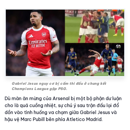
Gabriel Jesus nguy cơ bị cấm thi đấu ở chung kết
Champions League gặp PSG.
Dù màn ăn mừng của Arsenal bị một bộ phận dư luận
cho là quá cuồng nhiệt, sự chú ý sau trận đấu lại đổ
dồn vào tình huống va chạm giữa Gabriel Jesus và
hậu vệ Marc Pubill bên phía Atletico Madrid.