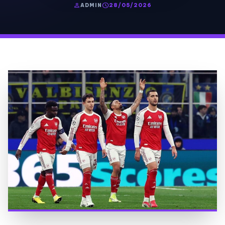
person
schedule
ADMIN
28/05/2026