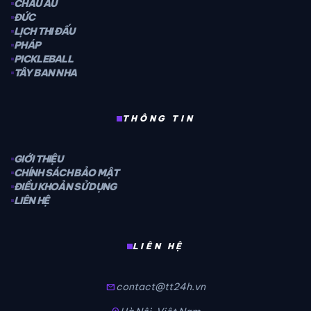
CHÂU ÂU
ĐỨC
LỊCH THI ĐẤU
PHÁP
PICKLEBALL
TÂY BAN NHA
THÔNG TIN
GIỚI THIỆU
CHÍNH SÁCH BẢO MẬT
ĐIỀU KHOẢN SỬ DỤNG
LIÊN HỆ
LIÊN HỆ
contact@tt24h.vn
mail