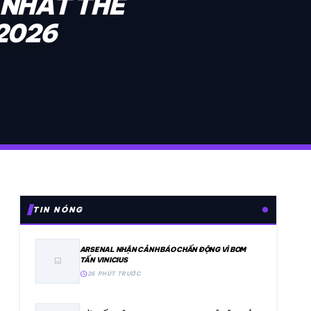
 NHẤT THẾ
2026
TIN NÓNG
ARSENAL NHẬN CẢNH BÁO CHẤN ĐỘNG VÌ BOM
TẤN VINICIUS
image
schedule
26 PHÚT TRƯỚC