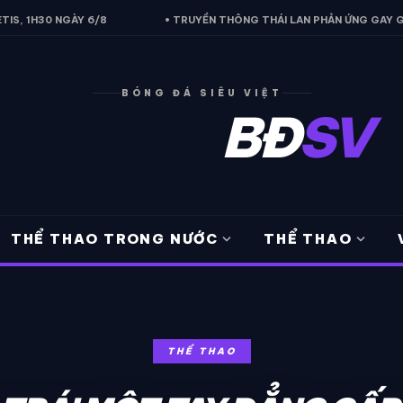
NGÀY 6/8
• TRUYỀN THÔNG THÁI LAN PHẢN ỨNG GAY GẮT VỀ ĐIỀU
BÓNG ĐÁ SIÊU VIỆT
BĐ
SV
expand_more
expand_more
THỂ THAO TRONG NƯỚC
THỂ THAO
THỂ THAO