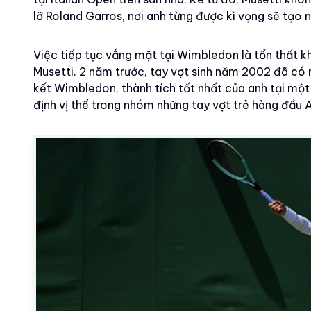
lỡ Roland Garros, nơi anh từng được kì vọng sẽ tạo 
Việc tiếp tục vắng mặt tại Wimbledon là tổn thất k
Musetti. 2 năm trước, tay vợt sinh năm 2002 đã có m
kết Wimbledon, thành tích tốt nhất của anh tại một
định vị thế trong nhóm những tay vợt trẻ hàng đầu AT