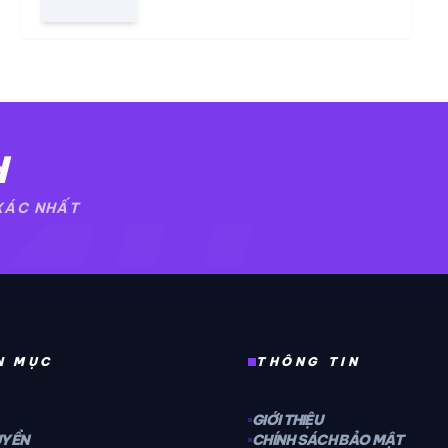
H
4H
 XÁC NHẤT
N MỤC
THÔNG TIN
GIỚI THIỆU
UYỀN
CHÍNH SÁCH BẢO MẬT