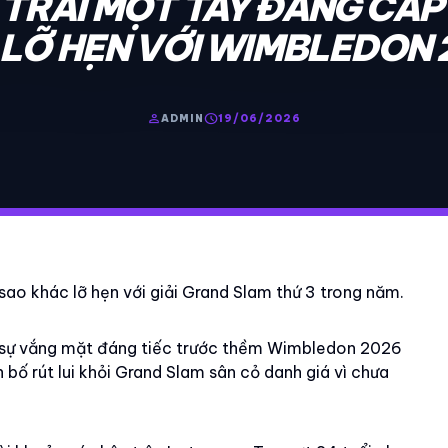
 TRÁI MỘT TAY ĐẲNG CẤP
I LỠ HẸN VỚI WIMBLEDON 
person
schedule
ADMIN
19/06/2026
ao khác lỡ hẹn với giải Grand Slam thứ 3 trong năm.
t sự vắng mặt đáng tiếc trước thềm Wimbledon 2026
 bố rút lui khỏi Grand Slam sân cỏ danh giá vì chưa