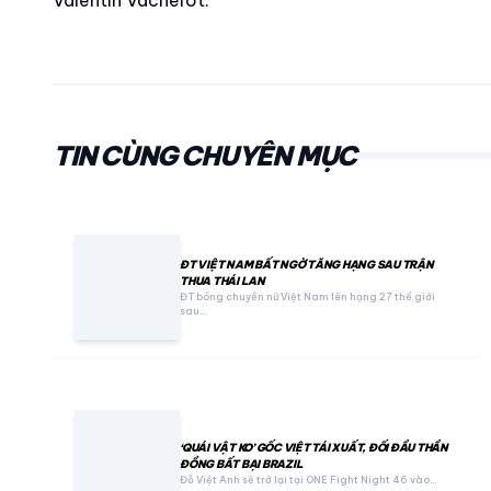
Valentin Vacherot.
TIN CÙNG CHUYÊN MỤC
ĐT VIỆT NAM BẤT NGỜ TĂNG HẠNG SAU TRẬN
THUA THÁI LAN
ĐT bóng chuyền nữ Việt Nam lên hạng 27 thế giới
sau…
‘QUÁI VẬT KO’ GỐC VIỆT TÁI XUẤT, ĐỐI ĐẦU THẦN
ĐỒNG BẤT BẠI BRAZIL
Đỗ Việt Anh sẽ trở lại tại ONE Fight Night 46 vào…