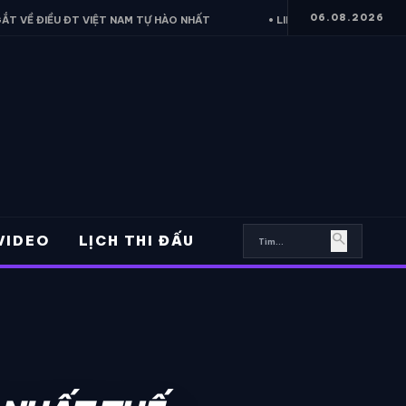
06.08.2026
 ĐT VIỆT NAM TỰ HÀO NHẤT
• LINK XEM TRỰC TIẾP PARIS SAINT 
search
VIDEO
LỊCH THI ĐẤU