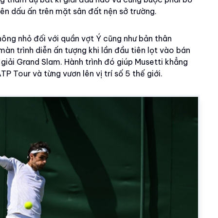
nên dấu ấn trên mặt sân đất nện sở trường.
hông nhỏ đối với quần vợt Ý cũng như bản thân
àn trình diễn ấn tượng khi lần đầu tiên lọt vào bán
 giải Grand Slam. Hành trình đó giúp Musetti khẳng
P Tour và từng vươn lên vị trí số 5 thế giới.