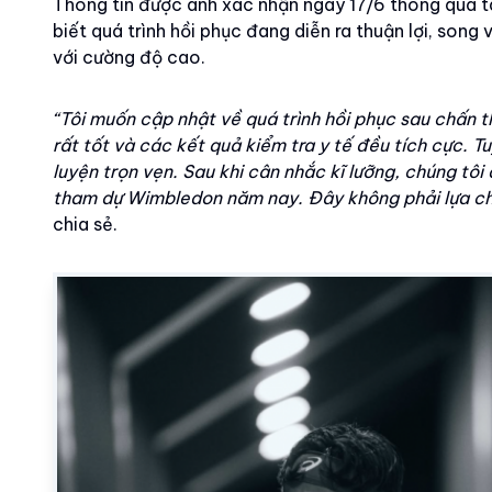
Thông tin được anh xác nhận ngày 17/6 thông qua tà
biết quá trình hồi phục đang diễn ra thuận lợi, song 
với cường độ cao.
“Tôi muốn cập nhật về quá trình hồi phục sau chấn t
rất tốt và các kết quả kiểm tra y tế đều tích cực. T
luyện trọn vẹn. Sau khi cân nhắc kĩ lưỡng, chúng tôi
tham dự Wimbledon năm nay. Đây không phải lựa ch
chia sẻ.