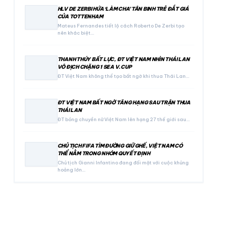
HLV DE ZERBI HỨA ‘LÀM CHA’ TÂN BINH TRẺ ĐẮT GIÁ
CỦA TOTTENHAM
Mateus Fernandes tiết lộ cách Roberto De Zerbi tạo
nên khác biệt…
THANH THÚY BẤT LỰC, ĐT VIỆT NAM NHÌN THÁI LAN
VÔ ĐỊCH CHẶNG 1 SEA V.CUP
ĐT Việt Nam không thể tạo bất ngờ khi thua Thái Lan…
ĐT VIỆT NAM BẤT NGỜ TĂNG HẠNG SAU TRẬN THUA
THÁI LAN
ĐT bóng chuyền nữ Việt Nam lên hạng 27 thế giới sau…
CHỦ TỊCH FIFA TÌM ĐƯỜNG GIỮ GHẾ, VIỆT NAM CÓ
THỂ NẰM TRONG NHÓM QUYẾT ĐỊNH
Chủ tịch Gianni Infantino đang đối mặt với cuộc khủng
hoảng lớn…