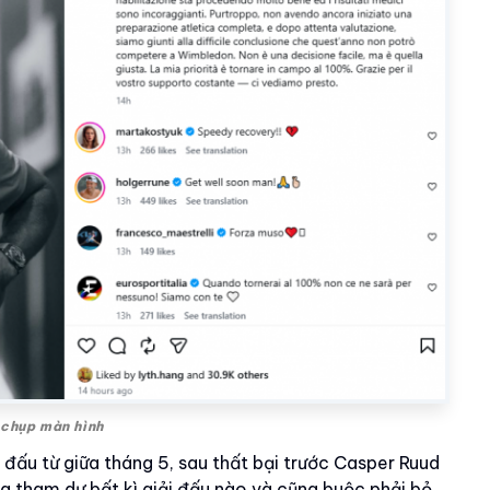
 chụp màn hình
i đấu từ giữa tháng 5, sau thất bại trước Casper Ruud
ông tham dự bất kì giải đấu nào và cũng buộc phải bỏ