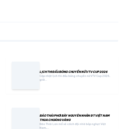
LỊCH THI ĐẤU BÓNG CHUYỀN NỮ VTV CUP 2026
Cập nhật lịch thi đấu bóng chuyền nữ VTV Cup 2026,
giải…
BÁO THÁI PHƠI BÀY NGUYÊN NHÂN ĐT VIỆT NAM
THUA CHOÁNG VÁNG
Báo Thái Lan mổ xẻ cách đội nhà bóp nghẹt Việt
Nam,…