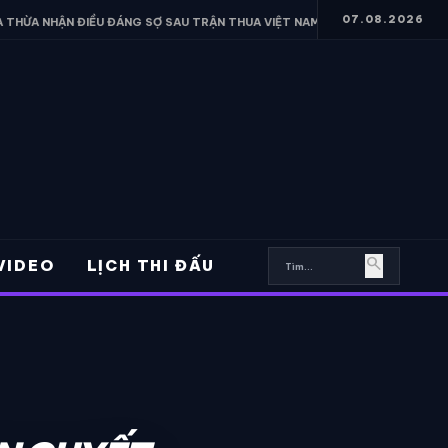
07.08.2026
ẬN ĐIỀU ĐÁNG SỢ SAU TRẬN THUA VIỆT NAM
• FERRAN TORRES HÉ 
search
VIDEO
LỊCH THI ĐẤU