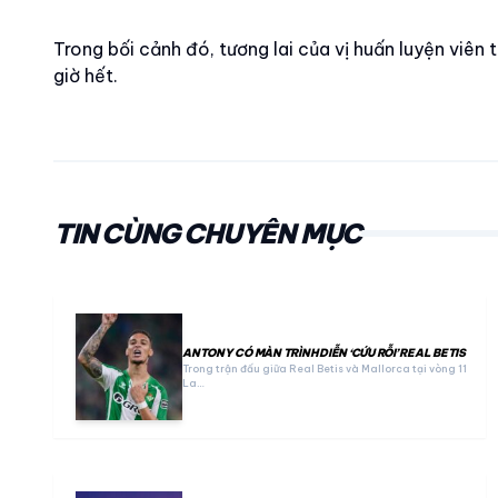
Trong bối cảnh đó, tương lai của vị huấn luyện viê
giờ hết.
TIN CÙNG CHUYÊN MỤC
ANTONY CÓ MÀN TRÌNH DIỄN ‘CỨU RỖI’ REAL BETIS
Trong trận đấu giữa Real Betis và Mallorca tại vòng 11
La…