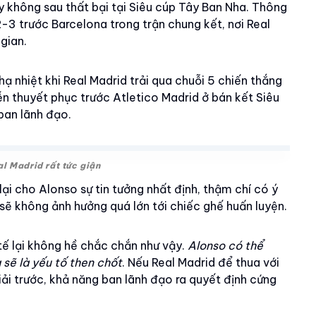
 không sau thất bại tại Siêu cúp Tây Ban Nha. Thông
2-3 trước Barcelona trong trận chung kết, nơi Real
 gian.
ạ nhiệt khi Real Madrid trải qua chuỗi 5 chiến thắng
iễn thuyết phục trước Atletico Madrid ở bán kết Siêu
ban lãnh đạo.
l Madrid rất tức giận
i cho Alonso sự tin tưởng nhất định, thậm chí có ý
sẽ không ảnh hưởng quá lớn tới chiếc ghế huấn luyện.
c tế lại không hề chắc chắn như vậy.
Alonso có thể
a sẽ là yếu tố then chốt
. Nếu Real Madrid để thua với
iải trước, khả năng ban lãnh đạo ra quyết định cứng