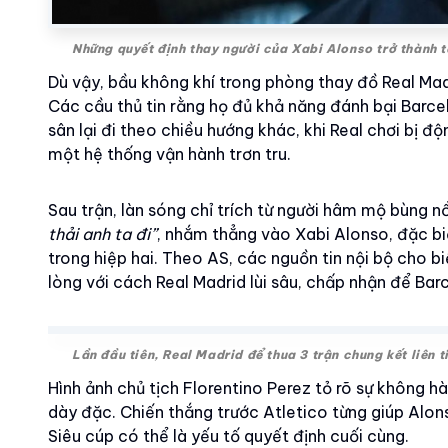
Những quyết định thay người của Xabi Alonso trở thành 
Dù vậy, bầu không khí trong phòng thay đồ Real Madr
Các cầu thủ tin rằng họ đủ khả năng đánh bại Barcelo
sân lại đi theo chiều hướng khác, khi Real chơi bị 
một hệ thống vận hành trơn tru.
Sau trận, làn sóng chỉ trích từ người hâm mộ bùng 
thải anh ta đi”
, nhắm thẳng vào Xabi Alonso, đặc bi
trong hiệp hai. Theo AS, các nguồn tin nội bộ cho b
lòng với cách Real Madrid lùi sâu, chấp nhận để Bar
Lần đầu tiên, Real Madrid để thua 3 trận chung kết liên 
Hình ảnh chủ tịch Florentino Perez tỏ rõ sự không h
dày đặc. Chiến thắng trước Atletico từng giúp Alon
Siêu cúp có thể là yếu tố quyết định cuối cùng.