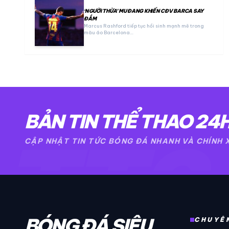
‘NGƯỜI THỪA’ MU ĐANG KHIẾN CĐV BARCA SAY
ĐẮM
Marcus Rashford tiếp tục hồi sinh mạnh mẽ trong
màu áo Barcelona…
BẢN TIN THỂ THAO 24
TT2
CẬP NHẬT TIN TỨC BÓNG ĐÁ NHANH VÀ CHÍNH
BÓNG ĐÁ SIÊU
CHUYÊ