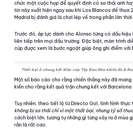
chức một cuộc họp để quyết định có sa thải anh hay
tin này xuất hiện ngay sau khi Los Blancos để thua 
Madrid bị đánh giá là chơi lép vế trong phần lớn thời
Trước đó, áp lực dành cho Alonso từng có dấu hiệu h
liên tiếp trên mọi đấu trường. Đặc biệt, màn trình d
cúp được xem là bước ngoặt giúp ông ghi điểm với 
Thất bại ở chung kết Siêu cúp Tây Ban Nha khiến BLĐ Rea
Một số báo cáo cho rằng chiến thắng này đã mang lạ
kiến cho rằng kết quả trận chung kết với Barcelona 
Tuy nhiên, theo tiết lộ từ Directo Gol, tình hình thự
không bị sa thải chỉ vì một thất bại, nhưng tỷ số thu
cách biệt lớn, tương tự những gì từng xảy ra ở mùa g
rắn là rất cao.