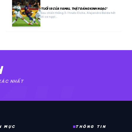
‘TUỔI 18 CỦA YAMAL THẬT ĐÁNG KINH NGẠC’
Sau chiến thắng 3-1 trước Elche, Alejandro Balde hết
lời ca ngợi…
H
4H
 XÁC NHẤT
N MỤC
THÔNG TIN