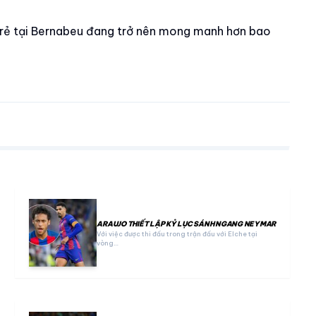
n trẻ tại Bernabeu đang trở nên mong manh hơn bao
ARAUJO THIẾT LẬP KỶ LỤC SÁNH NGANG NEYMAR
Với việc được thi đấu trong trận đấu với Elche tại
vòng…