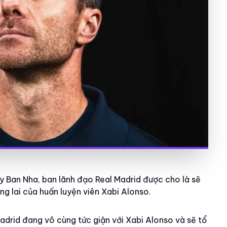
ây Ban Nha, ban lãnh đạo Real Madrid được cho là sẽ
g lai của huấn luyện viên Xabi Alonso.
adrid đang vô cùng tức giận với Xabi Alonso và sẽ tổ