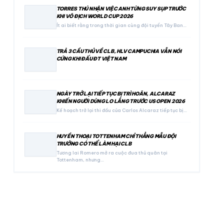
TORRES THÚ NHẬN VIỆC ANH TỪNG SUY SỤP TRƯỚC
KHI VÔ ĐỊCH WORLD CUP 2026
Ít ai biết rằng trong thời gian cùng đội tuyển Tây Ban…
TRẢ 3 CẦU THỦ VỀ CLB, HLV CAMPUCHIA VẪN NÓI
CỨNG KHI ĐẤU ĐT VIỆT NAM
NGÀY TRỞ LẠI TIẾP TỤC BỊ TRÌ HOÃN, ALCARAZ
KHIẾN NGƯỜI DÙNG LO LẮNG TRƯỚC US OPEN 2026
Kế hoạch trở lại thi đấu của Carlos Alcaraz tiếp tục bị…
HUYỀN THOẠI TOTTENHAM CHỈ THẲNG MẪU ĐỘI
TRƯỞNG CÓ THỂ LÀM HẠI CLB
Tương lai Romero mở ra cuộc đua thủ quân tại
Tottenham, nhưng…