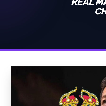
REAL M
CH