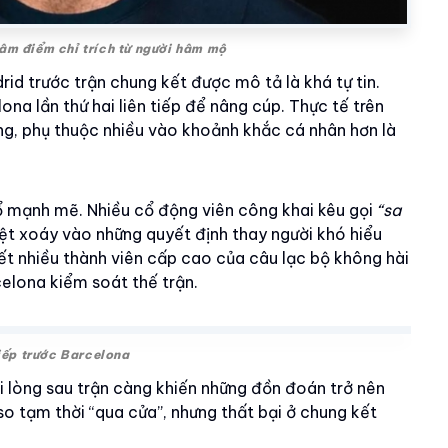
tâm điểm chỉ trích từ người hâm mộ
id trước trận chung kết được mô tả là khá tự tin.
na lần thứ hai liên tiếp để nâng cúp. Thực tế trên
động, phụ thuộc nhiều vào khoảnh khắc cá nhân hơn là
nổ mạnh mẽ. Nhiều cổ động viên công khai kêu gọi
“sa
ệt xoáy vào những quyết định thay người khó hiểu
iết nhiều thành viên cấp cao của câu lạc bộ không hài
celona kiểm soát thế trận.
tiếp trước Barcelona
ài lòng sau trận càng khiến những đồn đoán trở nên
so tạm thời “qua cửa”, nhưng thất bại ở chung kết