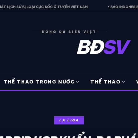
SỬ BỊ LOẠI CỰC SỐC Ở TUYỂN VIỆT NAM
• BÁO INDONESIA THỪA NH
BÓNG ĐÁ SIÊU VIỆT
BĐ
SV
expand_more
expand_more
THỂ THAO TRONG NƯỚC
THỂ THAO
LA LIGA