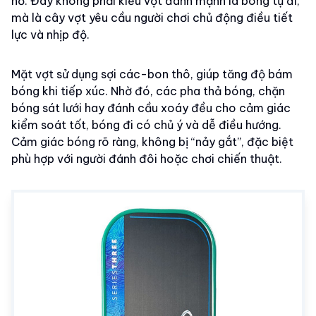
nổ. Đây không phải kiểu vợt đánh mạnh là bóng tự đi,
mà là cây vợt yêu cầu người chơi chủ động điều tiết
lực và nhịp độ.
Mặt vợt sử dụng sợi các-bon thô, giúp tăng độ bám
bóng khi tiếp xúc. Nhờ đó, các pha thả bóng, chặn
bóng sát lưới hay đánh cầu xoáy đều cho cảm giác
kiểm soát tốt, bóng đi có chủ ý và dễ điều hướng.
Cảm giác bóng rõ ràng, không bị “nảy gắt”, đặc biệt
phù hợp với người đánh đôi hoặc chơi chiến thuật.