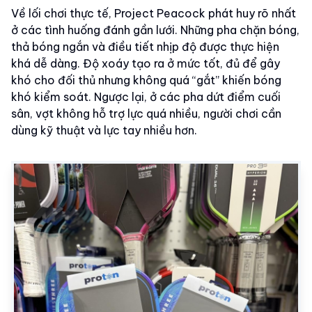
Về lối chơi thực tế, Project Peacock phát huy rõ nhất
ở các tình huống đánh gần lưới. Những pha chặn bóng,
thả bóng ngắn và điều tiết nhịp độ được thực hiện
khá dễ dàng. Độ xoáy tạo ra ở mức tốt, đủ để gây
khó cho đối thủ nhưng không quá “gắt” khiến bóng
khó kiểm soát. Ngược lại, ở các pha dứt điểm cuối
sân, vợt không hỗ trợ lực quá nhiều, người chơi cần
dùng kỹ thuật và lực tay nhiều hơn.