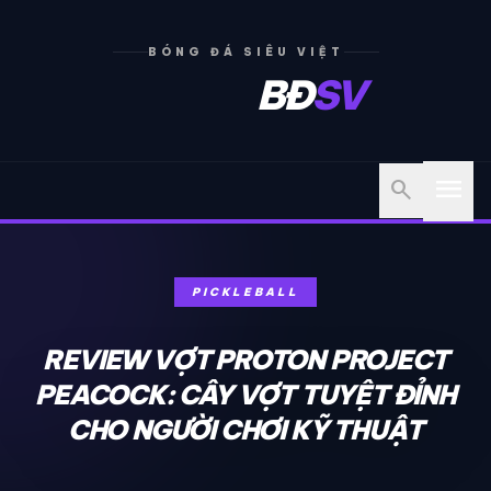
BÓNG ĐÁ SIÊU VIỆT
BĐ
SV
menu
search
PICKLEBALL
REVIEW VỢT PROTON PROJECT
PEACOCK: CÂY VỢT TUYỆT ĐỈNH
CHO NGƯỜI CHƠI KỸ THUẬT