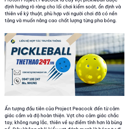
định hướng rõ ràng cho lối chơi kiểm soát, ổn định và
thiên về kỹ thuật, phù hợp với người chơi đã có nền
tảng và muốn nâng cao chất lượng từng pha bóng.
Ấn tượng đầu tiên của Project Peacock đến từ cảm
giác cầm và độ hoàn thiện. Vợt cho cảm giác chắc
tay, không rung lắc, thiên về sự điềm tĩnh hơn là bùng