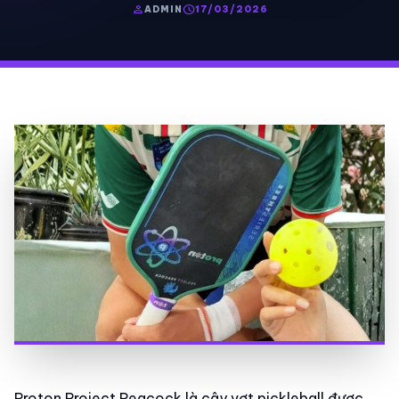
person
schedule
ADMIN
17/03/2026
Proton Project Peacock là cây vợt pickleball được