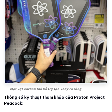
Mặt vợt carbon thô hỗ trợ tạo xoáy rõ ràng
Thông số kỹ thuật tham khảo của Proton Project
Peacock: