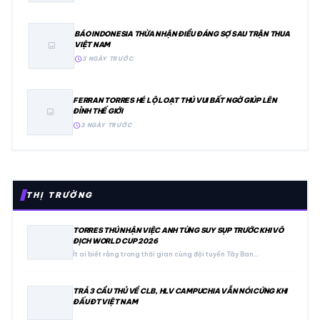
BÁO INDONESIA THỪA NHẬN ĐIỀU ĐÁNG SỢ SAU TRẬN THUA
VIỆT NAM
image
schedule
3 NGÀY TRƯỚC
FERRAN TORRES HÉ LỘ LOẠT THÚ VUI BẤT NGỜ GIÚP LÊN
ĐỈNH THẾ GIỚI
image
schedule
3 NGÀY TRƯỚC
THỊ TRƯỜNG
TORRES THÚ NHẬN VIỆC ANH TỪNG SUY SỤP TRƯỚC KHI VÔ
ĐỊCH WORLD CUP 2026
Ít ai biết rằng trong thời gian cùng đội tuyển Tây Ban…
TRẢ 3 CẦU THỦ VỀ CLB, HLV CAMPUCHIA VẪN NÓI CỨNG KHI
ĐẤU ĐT VIỆT NAM