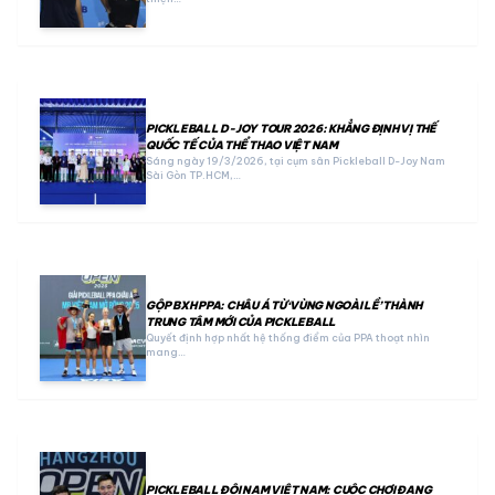
PICKLEBALL D-JOY TOUR 2026: KHẲNG ĐỊNH VỊ THẾ
QUỐC TẾ CỦA THỂ THAO VIỆT NAM
Sáng ngày 19/3/2026, tại cụm sân Pickleball D-Joy Nam
Sài Gòn TP.HCM,…
GỘP BXH PPA: CHÂU Á TỪ ‘VÙNG NGOÀI LỀ’ THÀNH
TRUNG TÂM MỚI CỦA PICKLEBALL
Quyết định hợp nhất hệ thống điểm của PPA thoạt nhìn
mang…
PICKLEBALL ĐÔI NAM VIỆT NAM: CUỘC CHƠI ĐANG