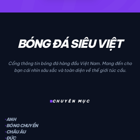
TT2
BÓNG ĐÁ SIÊU VIỆT
Cổng thông tin bóng đá hàng đầu Việt Nam. Mang đến cho
bạn cái nhìn sâu sắc và toàn diện về thế giới túc cầu.
CHUYÊN MỤC
ANH
BÓNG CHUYỀN
CHÂU ÂU
ĐỨC