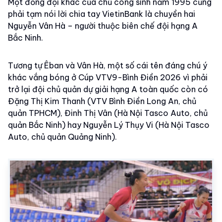
Một đồng đội khác của chủ công sinh năm 1995 cũng
phải tạm nói lời chia tay VietinBank là chuyền hai
Nguyễn Vân Hà – người thuộc biên chế đội hạng A
Bắc Ninh.
Tương tự Êban và Vân Hà, một số cái tên đáng chú ý
khác vắng bóng ở Cúp VTV9-Bình Điền 2026 vì phải
trở lại đội chủ quản dự giải hạng A toàn quốc còn có
Đặng Thị Kim Thanh (VTV Bình Điền Long An, chủ
quản TPHCM), Đinh Thị Vân (Hà Nội Tasco Auto, chủ
quản Bắc Ninh) hay Nguyễn Lý Thụy Vi (Hà Nội Tasco
Auto, chủ quản Quảng Ninh).