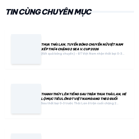
TIN CÙNG CHUYÊN MỤC
THUA THÁI LAN, TUYỂN BÓNG CHUYỀN NỮ VIỆT NAM
XẾP THỨ 4 CHẶNG 2 SEA V.CUP 2026
(Kết quả bóng chuyền) – ĐT Việt Nam nhận thất bại 0-3…
THANH THÚY LÊN TIẾNG SAU TRẬN THUA THÁI LAN, HÉ
LỘ MỤC TIÊU LỚN ĐT VIỆT NAM ĐANG THEO ĐUỔI
Sau thất bại 0-3 trước Thái Lan ở trận cuối chặng 2…