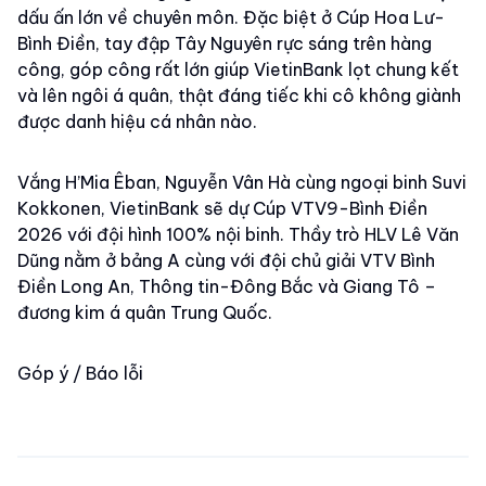
dấu ấn lớn về chuyên môn. Đặc biệt ở Cúp Hoa Lư-
Bình Điền, tay đập Tây Nguyên rực sáng trên hàng
công, góp công rất lớn giúp VietinBank lọt chung kết
và lên ngôi á quân, thật đáng tiếc khi cô không giành
được danh hiệu cá nhân nào.
Vắng H’Mia Êban, Nguyễn Vân Hà cùng ngoại binh Suvi
Kokkonen, VietinBank sẽ dự Cúp VTV9-Bình Điền
2026 với đội hình 100% nội binh. Thầy trò HLV Lê Văn
Dũng nằm ở bảng A cùng với đội chủ giải VTV Bình
Điền Long An, Thông tin-Đông Bắc và Giang Tô –
đương kim á quân Trung Quốc.
Góp ý / Báo lỗi