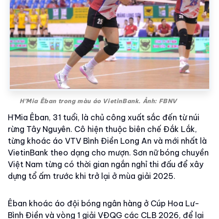
H’Mia Êban trong màu áo VietinBank. Ảnh: FBNV
H’Mia Êban, 31 tuổi, là chủ công xuất sắc đến từ núi
rừng Tây Nguyên. Cô hiện thuộc biên chế Đắk Lắk,
từng khoác áo VTV Bình Điền Long An và mới nhất là
VietinBank theo dạng cho mượn. Sơn nữ bóng chuyền
Việt Nam từng có thời gian ngắn nghỉ thi đấu để xây
dựng tổ ấm trước khi trở lại ở mùa giải 2025.
Êban khoác áo đội bóng ngân hàng ở Cúp Hoa Lư-
Bình Điền và vòng 1 giải VĐQG các CLB 2026, để lại