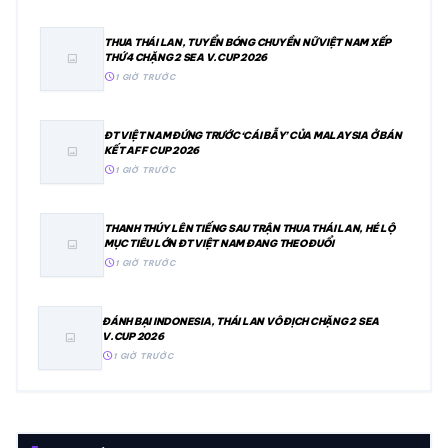
THUA THÁI LAN, TUYỂN BÓNG CHUYỀN NỮ VIỆT NAM XẾP
THỨ 4 CHẶNG 2 SEA V.CUP 2026
image
schedule
1 GIỜ TRƯỚC
ĐT VIỆT NAM ĐỨNG TRƯỚC ‘CÁI BẪY’ CỦA MALAYSIA Ở BÁN
KẾT AFF CUP 2026
image
schedule
1 GIỜ TRƯỚC
THANH THÚY LÊN TIẾNG SAU TRẬN THUA THÁI LAN, HÉ LỘ
MỤC TIÊU LỚN ĐT VIỆT NAM ĐANG THEO ĐUỔI
image
schedule
1 GIỜ TRƯỚC
ĐÁNH BẠI INDONESIA, THÁI LAN VÔ ĐỊCH CHẶNG 2 SEA
V.CUP 2026
image
schedule
1 GIỜ TRƯỚC