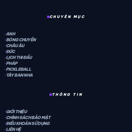
CHUYÊN MỤC
ANH
BÓNG CHUYỀN
CHÂU ÂU
ĐỨC
LỊCH THI ĐẤU
PHÁP
PICKLEBALL
TÂY BAN NHA
THÔNG TIN
GIỚI THIỆU
CHÍNH SÁCH BẢO MẬT
ĐIỀU KHOẢN SỬ DỤNG
LIÊN HỆ