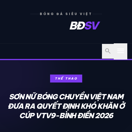
BÓNG ĐÁ SIÊU VIỆT
BĐ
SV
menu
search
THỂ THAO
SƠN NỮ BÓNG CHUYỀN VIỆT NAM
ĐƯA RA QUYẾT ĐỊNH KHÓ KHĂN Ở
CÚP VTV9-BÌNH ĐIỀN 2026