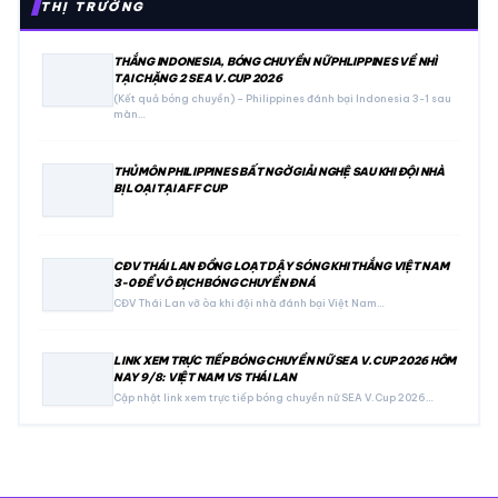
THỊ TRƯỜNG
THẮNG INDONESIA, BÓNG CHUYỀN NỮ PHLIPPINES VỀ NHÌ
TẠI CHẶNG 2 SEA V.CUP 2026
(Kết quả bóng chuyền) – Philippines đánh bại Indonesia 3-1 sau
màn…
THỦ MÔN PHILIPPINES BẤT NGỜ GIẢI NGHỆ SAU KHI ĐỘI NHÀ
BỊ LOẠI TẠI AFF CUP
CĐV THÁI LAN ĐỒNG LOẠT DẬY SÓNG KHI THẮNG VIỆT NAM
3-0 ĐỂ VÔ ĐỊCH BÓNG CHUYỀN ĐNÁ
CĐV Thái Lan vỡ òa khi đội nhà đánh bại Việt Nam…
LINK XEM TRỰC TIẾP BÓNG CHUYỀN NỮ SEA V.CUP 2026 HÔM
NAY 9/8: VIỆT NAM VS THÁI LAN
Cập nhật link xem trực tiếp bóng chuyền nữ SEA V.Cup 2026…