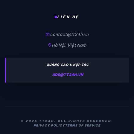
LIÊN HỆ
contact@tt24h.vn
mail
Hà Nội, Việt Nam
location_on
QUẢNG CÁO & HỢP TÁC
ADS@TT24H.VN
© 2026 TT24H. ALL RIGHTS RESERVED.
PRIVACY POLICY
TERMS OF SERVICE