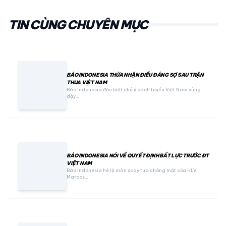
TIN CÙNG CHUYÊN MỤC
BÁO INDONESIA THỪA NHẬN ĐIỀU ĐÁNG SỢ SAU TRẬN
THUA VIỆT NAM
Báo Indonesia đặc biệt chú ý cách tuyển Việt Nam vùng
dậy…
BÁO INDONESIA NÓI VỀ QUYẾT ĐỊNH BẤT LỰC TRƯỚC ĐT
VIỆT NAM
Báo Indonesia hé lộ màn xoay tua chóng mặt của HLV
Marcos…