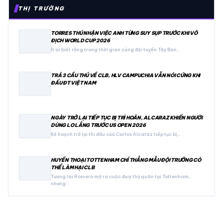
THỊ TRƯỜNG
TORRES THÚ NHẬN VIỆC ANH TỪNG SUY SỤP TRƯỚC KHI VÔ
ĐỊCH WORLD CUP 2026
Ít ai biết rằng trong thời gian cùng đội tuyển Tây Ban…
TRẢ 3 CẦU THỦ VỀ CLB, HLV CAMPUCHIA VẪN NÓI CỨNG KHI
ĐẤU ĐT VIỆT NAM
NGÀY TRỞ LẠI TIẾP TỤC BỊ TRÌ HOÃN, ALCARAZ KHIẾN NGƯỜI
DÙNG LO LẮNG TRƯỚC US OPEN 2026
Kế hoạch trở lại thi đấu của Carlos Alcaraz tiếp tục bị…
HUYỀN THOẠI TOTTENHAM CHỈ THẲNG MẪU ĐỘI TRƯỞNG CÓ
THỂ LÀM HẠI CLB
Tương lai Romero mở ra cuộc đua thủ quân tại Tottenham,
nhưng…