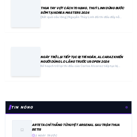
THUA TAY VỢT CÁCH 70 HẠNG, THUỲ LINH DỪNG BƯỚC
SỚM TẠI KOREA MASTERS 2026
(Kết quả cầu lông) Nguyễn Thùy Linh đã thi đấu đầy nỗ…
NGÀY TRỞ LẠI TIẾP TỤC BỊ TRÌ HOÃN, ALCARAZ KHIẾN
NGƯỜI DÙNG LO LẮNG TRƯỚC US OPEN 2026
Kế hoạch trở lại thi đấu của Carlos Alcaraz tiếp tục bị…
TIN NÓNG
ARTETA CHỈ THẲNG TỬ HUYỆT ARSENAL SAU TRẬN THUA
BETIS
image
schedule
2 NGÀY TRƯỚC