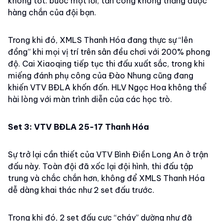
không tốt: bước một lỗi, tấn công không thắng được
hàng chắn của đội bạn.
Trong khi đó, XMLS Thanh Hóa đang thực sự “lên
đồng” khi mọi vị trí trên sân đều chơi với 200% phong
độ. Cai Xiaoqing tiếp tục thi đấu xuất sắc, trong khi
miếng đánh phụ công của Đào Nhung cũng đang
khiến VTV BĐLA khốn đốn. HLV Ngọc Hoa không thể
hài lòng với màn trình diễn của các học trò.
Set 3: VTV BĐLA 25-17 Thanh Hóa
Sự trở lại cần thiết của VTV Bình Điền Long An ở trận
đấu này. Toàn đội đã xốc lại đội hình, thi đấu tập
trung và chắc chắn hơn, không để XMLS Thanh Hóa
dễ dàng khai thác như 2 set đấu trước.
Trong khi đó, 2 set đấu cực “cháy” dường như đã