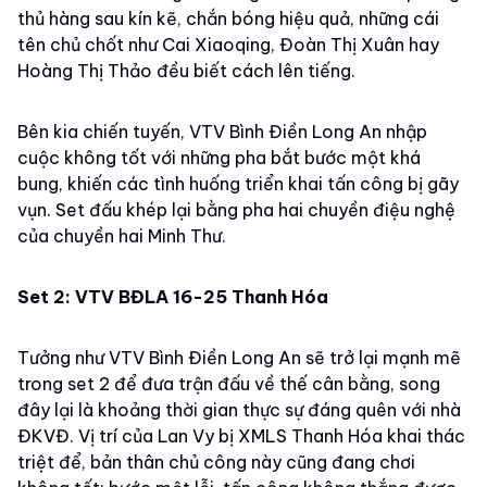
thủ hàng sau kín kẽ, chắn bóng hiệu quả, những cái
tên chủ chốt như Cai Xiaoqing, Đoàn Thị Xuân hay
Hoàng Thị Thảo đều biết cách lên tiếng.
Bên kia chiến tuyến, VTV Bình Điền Long An nhập
cuộc không tốt với những pha bắt bước một khá
bung, khiến các tình huống triển khai tấn công bị gãy
vụn. Set đấu khép lại bằng pha hai chuyền điệu nghệ
của chuyền hai Minh Thư.
Set 2: VTV BĐLA 16-25 Thanh Hóa
Tưởng như VTV Bình Điền Long An sẽ trở lại mạnh mẽ
trong set 2 để đưa trận đấu về thế cân bằng, song
đây lại là khoảng thời gian thực sự đáng quên với nhà
ĐKVĐ. Vị trí của Lan Vy bị XMLS Thanh Hóa khai thác
triệt để, bản thân chủ công này cũng đang chơi