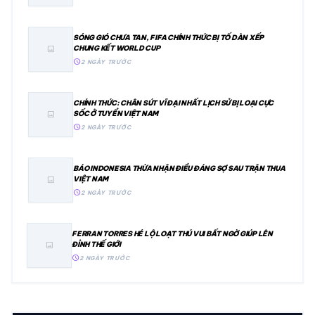
SÓNG GIÓ CHƯA TAN, FIFA CHÍNH THỨC BỊ TỐ DÀN XẾP
CHUNG KẾT WORLD CUP
image
schedule
2 NGÀY TRƯỚC
CHÍNH THỨC: CHÂN SÚT VĨ ĐẠI NHẤT LỊCH SỬ BỊ LOẠI CỰC
SỐC Ở TUYỂN VIỆT NAM
image
schedule
2 NGÀY TRƯỚC
BÁO INDONESIA THỪA NHẬN ĐIỀU ĐÁNG SỢ SAU TRẬN THUA
VIỆT NAM
image
schedule
2 NGÀY TRƯỚC
FERRAN TORRES HÉ LỘ LOẠT THÚ VUI BẤT NGỜ GIÚP LÊN
ĐỈNH THẾ GIỚI
image
schedule
2 NGÀY TRƯỚC