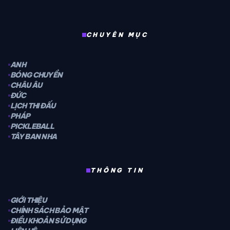
CHUYÊN MỤC
ANH
BÓNG CHUYỀN
CHÂU ÂU
ĐỨC
LỊCH THI ĐẤU
PHÁP
PICKLEBALL
TÂY BAN NHA
THÔNG TIN
GIỚI THIỆU
CHÍNH SÁCH BẢO MẬT
ĐIỀU KHOẢN SỬ DỤNG