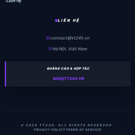
LIÊN HỆ
LIÊN HỆ
contact@tt24h.vn
mail
Hà Nội, Việt Nam
location_on
QUẢNG CÁO & HỢP TÁC
ADS@TT24H.VN
© 2026 TT24H. ALL RIGHTS RESERVED.
PRIVACY POLICY
TERMS OF SERVICE