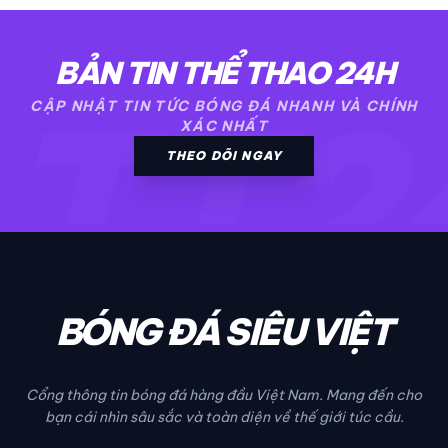
BẢN TIN THỂ THAO 24H
TT2
CẬP NHẬT TIN TỨC BÓNG ĐÁ NHANH VÀ CHÍNH
XÁC NHẤT
THEO DÕI NGAY
BÓNG ĐÁ SIÊU VIỆT
Cổng thông tin bóng đá hàng đầu Việt Nam. Mang đến cho
bạn cái nhìn sâu sắc và toàn diện về thế giới túc cầu.