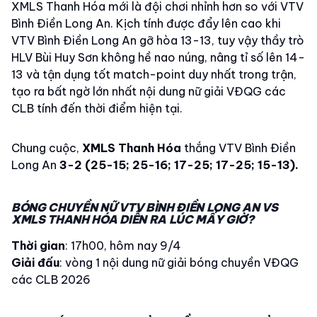
XMLS Thanh Hóa mới là đội chơi nhỉnh hơn so với VTV
Bình Điền Long An. Kịch tính được đẩy lên cao khi
VTV Bình Điền Long An gỡ hòa 13-13, tuy vậy thầy trò
HLV Bùi Huy Sơn không hề nao núng, nâng tỉ số lên 14-
13 và tận dụng tốt match-point duy nhất trong trận,
tạo ra bất ngờ lớn nhất nội dung nữ giải VĐQG các
CLB tính đến thời điểm hiện tại.
Chung cuộc,
XMLS Thanh Hóa
thắng VTV Bình Điền
Long An
3-2 (25-15; 25-16; 17-25; 17-25; 15-13).
BÓNG CHUYỀN NỮ VTV BÌNH ĐIỀN LONG AN VS
XMLS THANH HÓA DIỄN RA LÚC MẤY GIỜ?
Thời gian
: 17h00, hôm nay 9/4
Giải đấu
: vòng 1 nội dung nữ giải bóng chuyền VĐQG
các CLB 2026