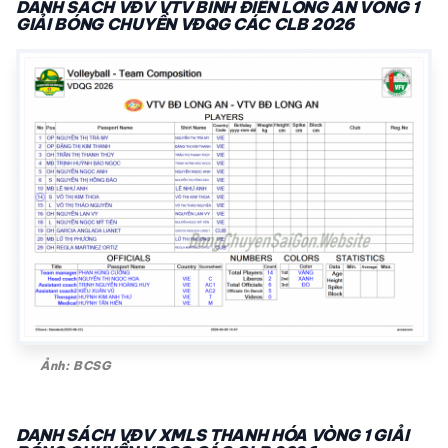
DANH SÁCH VĐV VTV BÌNH ĐIỀN LONG AN VÒNG 1
GIẢI BÓNG CHUYỀN VĐQG CÁC CLB 2026
Ảnh: BCSG
DANH SÁCH VĐV XMLS THANH HÓA VÒNG 1 GIẢI