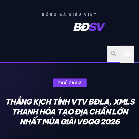
BÓNG ĐÁ SIÊU VIỆT
BĐ
SV
menu
search
THỂ THAO
THẮNG KỊCH TÍNH VTV BĐLA, XMLS
THANH HÓA TẠO ĐỊA CHẤN LỚN
NHẤT MÙA GIẢI VĐQG 2026