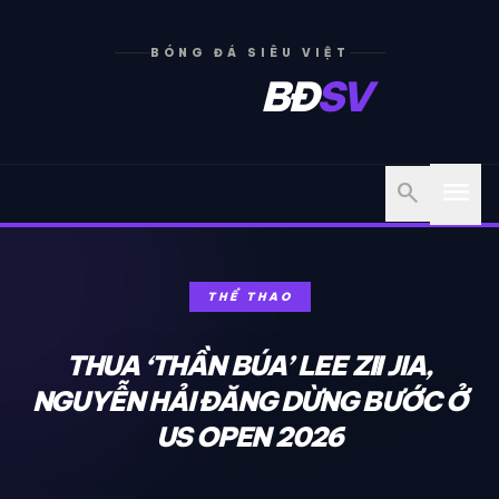
BÓNG ĐÁ SIÊU VIỆT
BĐ
SV
menu
search
THỂ THAO
THUA ‘THẦN BÚA’ LEE ZII JIA,
NGUYỄN HẢI ĐĂNG DỪNG BƯỚC Ở
US OPEN 2026