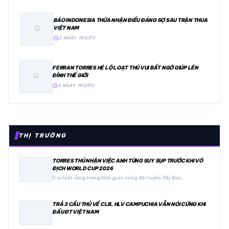
BÁO INDONESIA THỪA NHẬN ĐIỀU ĐÁNG SỢ SAU TRẬN THUA
VIỆT NAM
image
schedule
2 NGÀY TRƯỚC
FERRAN TORRES HÉ LỘ LOẠT THÚ VUI BẤT NGỜ GIÚP LÊN
ĐỈNH THẾ GIỚI
image
schedule
2 NGÀY TRƯỚC
THỊ TRƯỜNG
TORRES THÚ NHẬN VIỆC ANH TỪNG SUY SỤP TRƯỚC KHI VÔ
ĐỊCH WORLD CUP 2026
Ít ai biết rằng trong thời gian cùng đội tuyển Tây Ban…
TRẢ 3 CẦU THỦ VỀ CLB, HLV CAMPUCHIA VẪN NÓI CỨNG KHI
ĐẤU ĐT VIỆT NAM