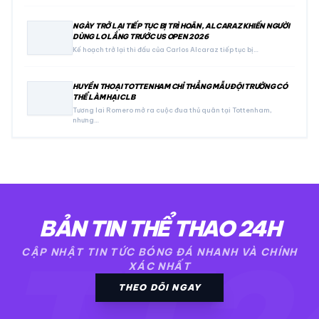
NGÀY TRỞ LẠI TIẾP TỤC BỊ TRÌ HOÃN, ALCARAZ KHIẾN NGƯỜI
DÙNG LO LẮNG TRƯỚC US OPEN 2026
Kế hoạch trở lại thi đấu của Carlos Alcaraz tiếp tục bị…
HUYỀN THOẠI TOTTENHAM CHỈ THẲNG MẪU ĐỘI TRƯỞNG CÓ
THỂ LÀM HẠI CLB
Tương lai Romero mở ra cuộc đua thủ quân tại Tottenham,
nhưng…
BẢN TIN THỂ THAO 24H
CẬP NHẬT TIN TỨC BÓNG ĐÁ NHANH VÀ CHÍNH
XÁC NHẤT
THEO DÕI NGAY