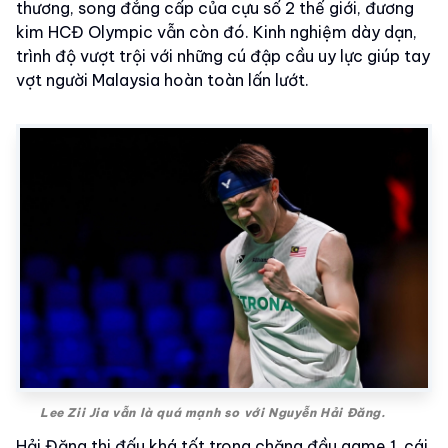
thương, song đẳng cấp của cựu số 2 thế giới, đương
kim HCĐ Olympic vẫn còn đó. Kinh nghiệm dày dạn,
trình độ vượt trội với những cú đập cầu uy lực giúp tay
vợt người Malaysia hoàn toàn lấn lướt.
Lee Zii Jia vẫn là quá mạnh so với Nguyễn Hải Đăng.
Hải Đăng thi đấu khá tốt trong chặng đầu game 1, cái