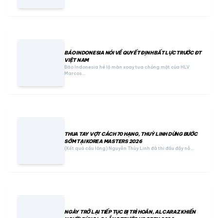
BÁO INDONESIA NÓI VỀ QUYẾT ĐỊNH BẤT LỰC TRƯỚC ĐT
VIỆT NAM
Báo Indonesia hé lộ màn xoay tua chóng mặt của HLV
Marcos…
THUA TAY VỢT CÁCH 70 HẠNG, THUỲ LINH DỪNG BƯỚC
SỚM TẠI KOREA MASTERS 2026
(Kết quả cầu lông) Nguyễn Thùy Linh đã thi đấu đầy nỗ…
NGÀY TRỞ LẠI TIẾP TỤC BỊ TRÌ HOÃN, ALCARAZ KHIẾN