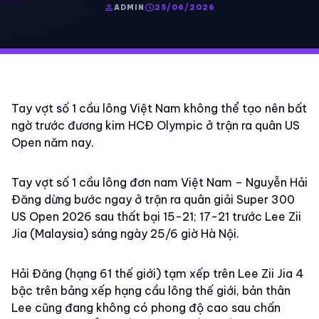
person
schedule
ADMIN
25/06/2026
Tay vợt số 1 cầu lông Việt Nam không thể tạo nên bất
ngờ trước đương kim HCĐ Olympic ở trận ra quân US
Open năm nay.
Tay vợt số 1 cầu lông đơn nam Việt Nam – Nguyễn Hải
Đăng dừng bước ngay ở trận ra quân giải Super 300
US Open 2026 sau thất bại 15-21; 17-21 trước Lee Zii
Jia (Malaysia) sáng ngày 25/6 giờ Hà Nội.
Hải Đăng (hạng 61 thế giới) tạm xếp trên Lee Zii Jia 4
bậc trên bảng xếp hạng cầu lông thế giới, bản thân
Lee cũng đang không có phong độ cao sau chấn