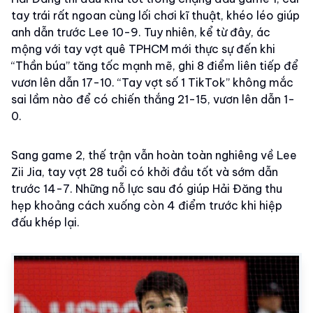
tay trái rất ngoan cùng lối chơi kĩ thuật, khéo léo giúp
anh dẫn trước Lee 10-9. Tuy nhiên, kể từ đây, ác
mộng với tay vợt quê TPHCM mới thực sự đến khi
“Thần búa” tăng tốc mạnh mẽ, ghi 8 điểm liên tiếp để
vươn lên dẫn 17-10. “Tay vợt số 1 TikTok” không mắc
sai lầm nào để có chiến thắng 21-15, vươn lên dẫn 1-
0.
Sang game 2, thế trận vẫn hoàn toàn nghiêng về Lee
Zii Jia, tay vợt 28 tuổi có khởi đầu tốt và sớm dẫn
trước 14-7. Những nỗ lực sau đó giúp Hải Đăng thu
hẹp khoảng cách xuống còn 4 điểm trước khi hiệp
đấu khép lại.