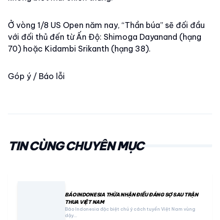
Ở vòng 1/8 US Open năm nay, “Thần búa” sẽ đối đầu
với đối thủ đến từ Ấn Độ: Shimoga Dayanand (hạng
70) hoặc Kidambi Srikanth (hạng 38).
Góp ý / Báo lỗi
TIN CÙNG CHUYÊN MỤC
BÁO INDONESIA THỪA NHẬN ĐIỀU ĐÁNG SỢ SAU TRẬN
THUA VIỆT NAM
Báo Indonesia đặc biệt chú ý cách tuyển Việt Nam vùng
dậy…