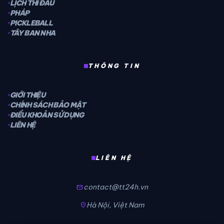
LỊCH THI ĐẤU
PHÁP
PICKLEBALL
TÂY BAN NHA
THÔNG TIN
GIỚI THIỆU
CHÍNH SÁCH BẢO MẬT
ĐIỀU KHOẢN SỬ DỤNG
LIÊN HỆ
LIÊN HỆ
contact@tt24h.vn
mail
Hà Nội, Việt Nam
location_on