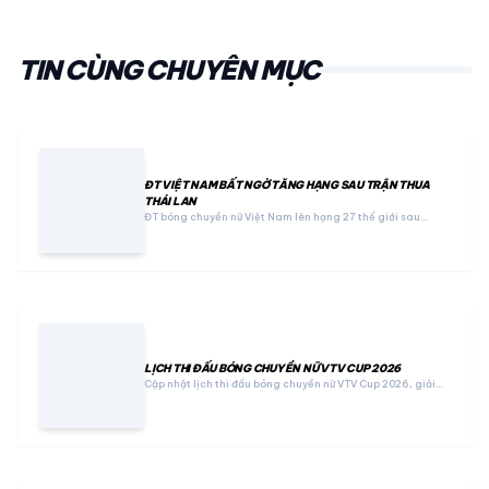
TIN CÙNG CHUYÊN MỤC
ĐT VIỆT NAM BẤT NGỜ TĂNG HẠNG SAU TRẬN THUA
THÁI LAN
ĐT bóng chuyền nữ Việt Nam lên hạng 27 thế giới sau…
LỊCH THI ĐẤU BÓNG CHUYỀN NỮ VTV CUP 2026
Cập nhật lịch thi đấu bóng chuyền nữ VTV Cup 2026, giải…