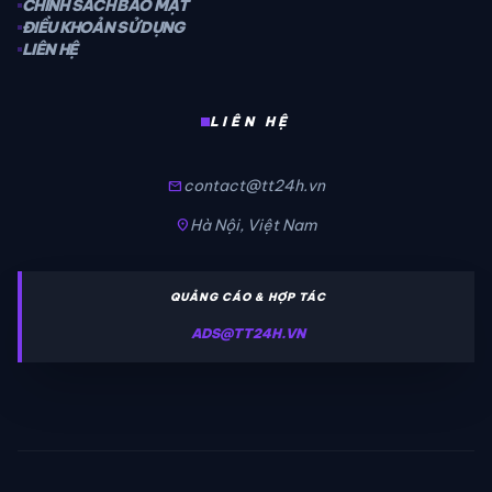
CHÍNH SÁCH BẢO MẬT
ĐIỀU KHOẢN SỬ DỤNG
LIÊN HỆ
LIÊN HỆ
contact@tt24h.vn
mail
Hà Nội, Việt Nam
location_on
QUẢNG CÁO & HỢP TÁC
ADS@TT24H.VN