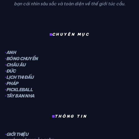
bạn cái nhìn sâu sắc và toàn diện về thế giới túc cầu.
CHUYÊN MỤC
ANH
BÓNG CHUYỀN
CHÂU ÂU
ĐỨC
LỊCH THI ĐẤU
PHÁP
PICKLEBALL
TÂY BAN NHA
THÔNG TIN
GIỚI THIỆU