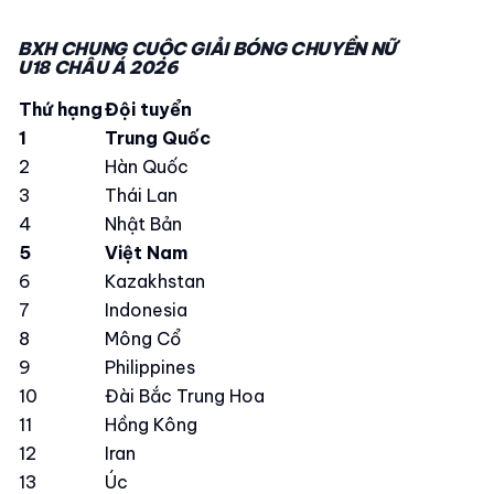
BXH CHUNG CUỘC GIẢI BÓNG CHUYỀN NỮ
U18 CHÂU Á 2026
Thứ hạng
Đội tuyển
1
Trung Quốc
2
Hàn Quốc
3
Thái Lan
4
Nhật Bản
5
Việt Nam
6
Kazakhstan
7
Indonesia
8
Mông Cổ
9
Philippines
10
Đài Bắc Trung Hoa
11
Hồng Kông
12
Iran
13
Úc