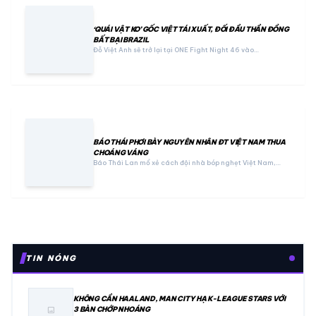
‘QUÁI VẬT KO’ GỐC VIỆT TÁI XUẤT, ĐỐI ĐẦU THẦN ĐỒNG
BẤT BẠI BRAZIL
Đỗ Việt Anh sẽ trở lại tại ONE Fight Night 46 vào…
BÁO THÁI PHƠI BÀY NGUYÊN NHÂN ĐT VIỆT NAM THUA
CHOÁNG VÁNG
Báo Thái Lan mổ xẻ cách đội nhà bóp nghẹt Việt Nam,…
TIN NÓNG
KHÔNG CẦN HAALAND, MAN CITY HẠ K-LEAGUE STARS VỚI
3 BÀN CHỚP NHOÁNG
image