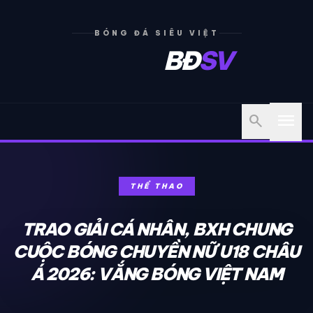
BÓNG ĐÁ SIÊU VIỆT
BĐ
SV
menu
search
THỂ THAO
TRAO GIẢI CÁ NHÂN, BXH CHUNG
CUỘC BÓNG CHUYỀN NỮ U18 CHÂU
Á 2026: VẮNG BÓNG VIỆT NAM