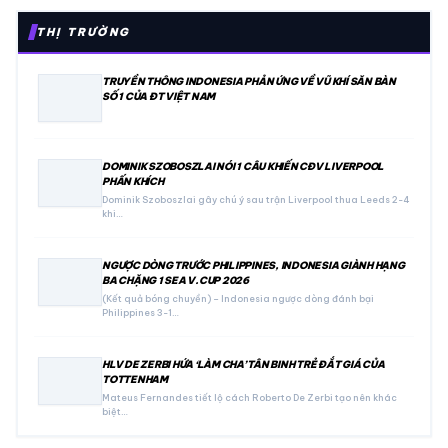
THỊ TRƯỜNG
TRUYỀN THÔNG INDONESIA PHẢN ỨNG VỀ VŨ KHÍ SĂN BÀN
SỐ 1 CỦA ĐT VIỆT NAM
DOMINIK SZOBOSZLAI NÓI 1 CÂU KHIẾN CĐV LIVERPOOL
PHẤN KHÍCH
Dominik Szoboszlai gây chú ý sau trận Liverpool thua Leeds 2-4
khi…
NGƯỢC DÒNG TRƯỚC PHILIPPINES, INDONESIA GIÀNH HẠNG
BA CHẶNG 1 SEA V.CUP 2026
(Kết quả bóng chuyền) – Indonesia ngược dòng đánh bại
Philippines 3-1…
HLV DE ZERBI HỨA ‘LÀM CHA’ TÂN BINH TRẺ ĐẮT GIÁ CỦA
TOTTENHAM
Mateus Fernandes tiết lộ cách Roberto De Zerbi tạo nên khác
biệt…