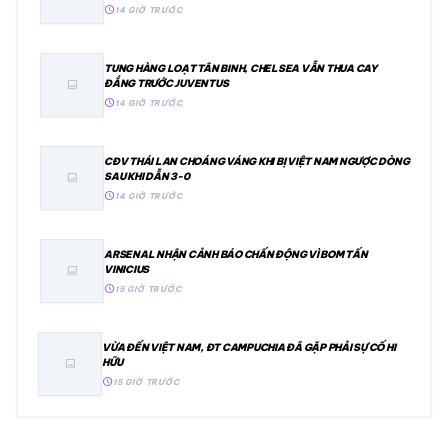
schedule
14 GIỜ TRƯỚC
TUNG HÀNG LOẠT TÂN BINH, CHELSEA VẪN THUA CAY
ĐẮNG TRƯỚC JUVENTUS
image
schedule
14 GIỜ TRƯỚC
CĐV THÁI LAN CHOÁNG VÁNG KHI BỊ VIỆT NAM NGƯỢC DÒNG
SAU KHI DẪN 3-0
image
schedule
14 GIỜ TRƯỚC
ARSENAL NHẬN CẢNH BÁO CHẤN ĐỘNG VÌ BOM TẤN
VINICIUS
image
schedule
15 GIỜ TRƯỚC
VỪA ĐẾN VIỆT NAM, ĐT CAMPUCHIA ĐÃ GẶP PHẢI SỰ CỐ HI
HỮU
image
schedule
15 GIỜ TRƯỚC