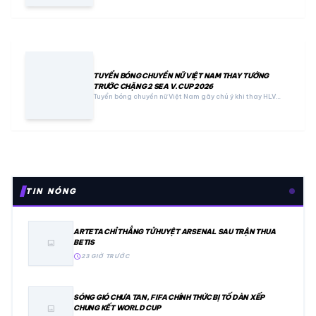
TUYỂN BÓNG CHUYỀN NỮ VIỆT NAM THAY TƯỚNG
TRƯỚC CHẶNG 2 SEA V.CUP 2026
Tuyển bóng chuyền nữ Việt Nam gây chú ý khi thay HLV…
TIN NÓNG
ARTETA CHỈ THẲNG TỬ HUYỆT ARSENAL SAU TRẬN THUA
BETIS
image
schedule
23 GIỜ TRƯỚC
SÓNG GIÓ CHƯA TAN, FIFA CHÍNH THỨC BỊ TỐ DÀN XẾP
CHUNG KẾT WORLD CUP
image