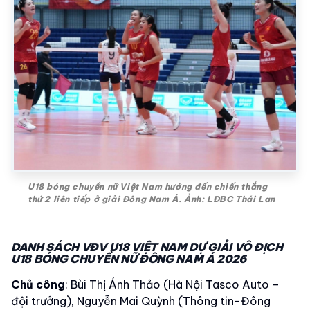
U18 bóng chuyền nữ Việt Nam hướng đến chiến thắng
thứ 2 liên tiếp ở giải Đông Nam Á. Ảnh: LĐBC Thái Lan
DANH SÁCH VĐV U18 VIỆT NAM DỰ GIẢI VÔ ĐỊCH
U18 BÓNG CHUYỀN NỮ ĐÔNG NAM Á 2026
Chủ công
: Bùi Thị Ánh Thảo (Hà Nội Tasco Auto –
đội trưởng), Nguyễn Mai Quỳnh (Thông tin-Đông