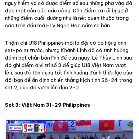
nguy hiểm và có được điểm số sau những pha vào đà
đẹp mắt của các cầu công. Dẫn điểm xa rồi bị gỡ ở
những điểm cuối, dường như là nét quen thuộc trong
các trận đấu mà HLV Ngọc Hoa cầm sa bàn.
Thậm chí U18 Philippines mới là đội có cơ hội giành
set-point trước, nhưng Khánh Linh đã có tình huống
đánh bạt chắn bản lĩnh để cứu nguy. Lê Thùy Linh sau
đó ghi điểm ở vị trí số 3 để giúp U18 Việt Nam vượt
lên, sau đó tận dụng tốt tình huống đánh thừa lực của
đội bạn để ấn định chiến thắng kịch tính 26-24 trong
set 2, qua đó vươn lên dẫn 2-0.
Set 3: Việt Nam 31-29
Philippines