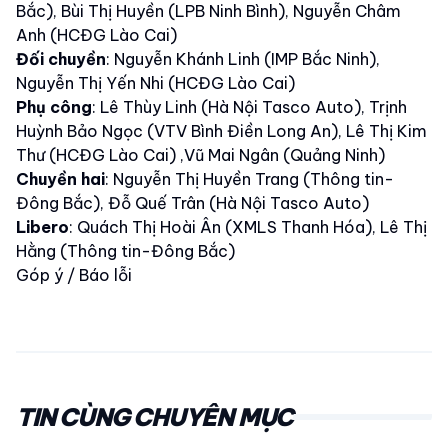
Bắc), Bùi Thị Huyền (LPB Ninh Bình), Nguyễn Châm
Anh (HCĐG Lào Cai)
Đối chuyền
: Nguyễn Khánh Linh (IMP Bắc Ninh),
Nguyễn Thị Yến Nhi (HCĐG Lào Cai)
Phụ công
: Lê Thùy Linh (Hà Nội Tasco Auto), Trịnh
Huỳnh Bảo Ngọc (VTV Bình Điền Long An), Lê Thị Kim
Thư (HCĐG Lào Cai) ,Vũ Mai Ngân (Quảng Ninh)
Chuyền hai
: Nguyễn Thị Huyền Trang (Thông tin-
Đông Bắc), Đỗ Quế Trân (Hà Nội Tasco Auto)
Libero
: Quách Thị Hoài Ân (XMLS Thanh Hóa), Lê Thị
Hằng (Thông tin-Đông Bắc)
Góp ý / Báo lỗi
TIN CÙNG CHUYÊN MỤC