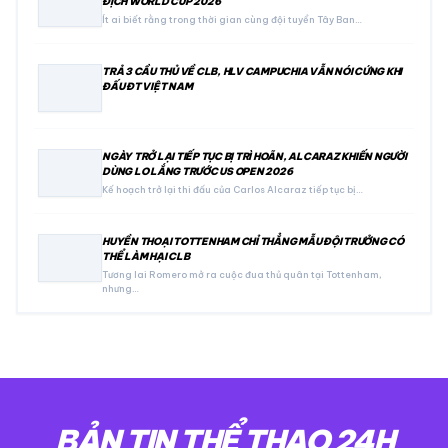
ĐỊCH WORLD CUP 2026
Ít ai biết rằng trong thời gian cùng đội tuyển Tây Ban…
TRẢ 3 CẦU THỦ VỀ CLB, HLV CAMPUCHIA VẪN NÓI CỨNG KHI
ĐẤU ĐT VIỆT NAM
NGÀY TRỞ LẠI TIẾP TỤC BỊ TRÌ HOÃN, ALCARAZ KHIẾN NGƯỜI
DÙNG LO LẮNG TRƯỚC US OPEN 2026
Kế hoạch trở lại thi đấu của Carlos Alcaraz tiếp tục bị…
HUYỀN THOẠI TOTTENHAM CHỈ THẲNG MẪU ĐỘI TRƯỞNG CÓ
THỂ LÀM HẠI CLB
Tương lai Romero mở ra cuộc đua thủ quân tại Tottenham,
nhưng…
BẢN TIN THỂ THAO 24H