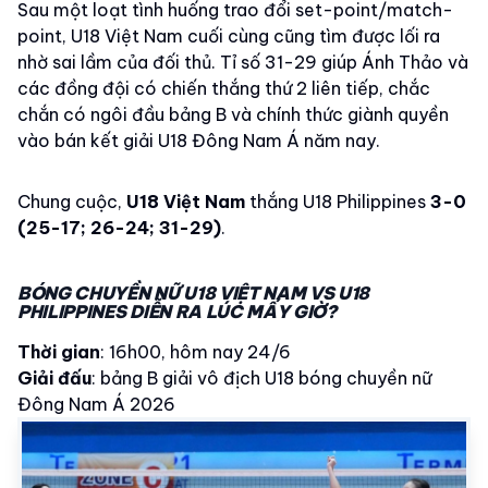
Sau một loạt tình huống trao đổi set-point/match-
point, U18 Việt Nam cuối cùng cũng tìm được lối ra
nhờ sai lầm của đối thủ. Tỉ số 31-29 giúp Ánh Thảo và
các đồng đội có chiến thắng thứ 2 liên tiếp, chắc
chắn có ngôi đầu bảng B và chính thức giành quyền
vào bán kết giải U18 Đông Nam Á năm nay.
Chung cuộc,
U18 Việt Nam
thắng U18 Philippines
3-0
(25-17; 26-24; 31-29)
.
BÓNG CHUYỀN NỮ U18 VIỆT NAM VS U18
PHILIPPINES DIỄN RA LÚC MẤY GIỜ?
Thời gian
: 16h00, hôm nay 24/6
Giải đấu
: bảng B giải vô địch U18 bóng chuyền nữ
Đông Nam Á 2026