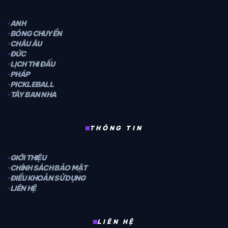
ANH
BÓNG CHUYỀN
CHÂU ÂU
ĐỨC
LỊCH THI ĐẤU
PHÁP
PICKLEBALL
TÂY BAN NHA
THÔNG TIN
GIỚI THIỆU
CHÍNH SÁCH BẢO MẬT
ĐIỀU KHOẢN SỬ DỤNG
LIÊN HỆ
LIÊN HỆ