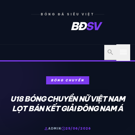
BÓNG ĐÁ SIÊU VIỆT
BĐ
SV
menu
search
BÓNG CHUYỀN
U18 BÓNG CHUYỀN NỮ VIỆT NAM
LỌT BÁN KẾT GIẢI ĐÔNG NAM Á
person
schedule
ADMIN
25/06/2026