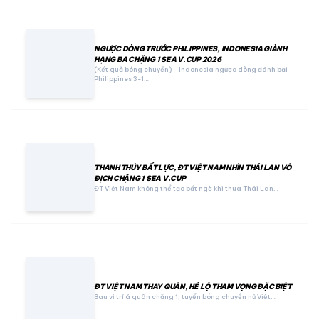
NGƯỢC DÒNG TRƯỚC PHILIPPINES, INDONESIA GIÀNH
HẠNG BA CHẶNG 1 SEA V.CUP 2026
(Kết quả bóng chuyền) – Indonesia ngược dòng đánh bại
Philippines 3-1…
THANH THÚY BẤT LỰC, ĐT VIỆT NAM NHÌN THÁI LAN VÔ
ĐỊCH CHẶNG 1 SEA V.CUP
ĐT Việt Nam không thể tạo bất ngờ khi thua Thái Lan…
ĐT VIỆT NAM THAY QUÂN, HÉ LỘ THAM VỌNG ĐẶC BIỆT
Sau vị trí á quân chặng 1, tuyển bóng chuyền nữ Việt…