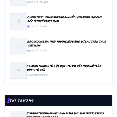
schedule
23 GIỜ TRƯỚC
CHÍNH THỨC: CHÂN SÚT VĨ ĐẠI NHẤT LỊCH SỬ BỊ LOẠI CỰC
SỐC Ở TUYỂN VIỆT NAM
image
schedule
23 GIỜ TRƯỚC
BÁO INDONESIA THỪA NHẬN ĐIỀU ĐÁNG SỢ SAU TRẬN THUA
VIỆT NAM
image
schedule
23 GIỜ TRƯỚC
FERRAN TORRES HÉ LỘ LOẠT THÚ VUI BẤT NGỜ GIÚP LÊN
ĐỈNH THẾ GIỚI
image
schedule
23 GIỜ TRƯỚC
THỊ TRƯỜNG
TORRES THÚ NHẬN VIỆC ANH TỪNG SUY SỤP TRƯỚC KHI VÔ