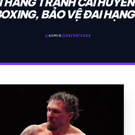
THẮNG TRANH CÃI HUYỀN
OXING, BẢO VỆ ĐAI HẠN
person
schedule
ADMIN
25/05/2026