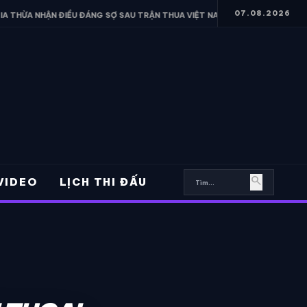
07.08.2026
ĐIỀU ĐÁNG SỢ SAU TRẬN THUA VIỆT NAM
• FERRAN TORRES HÉ LỘ 
search
VIDEO
LỊCH THI ĐẤU