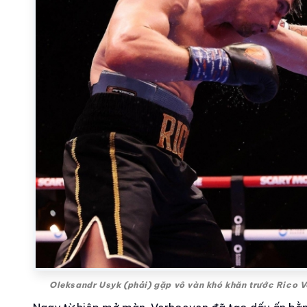
Oleksandr Usyk (phải) gặp vô vàn khó khăn trước Rico 