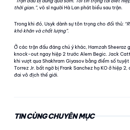
“Trận đấu bị dừng quá sớm. Tôi tin trọng tài biết hiệ
thời gian.”
, võ sĩ người Hà Lan phát biểu sau trận.
Trong khi đó, Usyk dành sự tôn trọng cho đối thủ:
“R
khó khăn và chất lượng”
.
Ở các trận đấu đáng chú ý khác, Hamzah Sheeraz g
knock-out ngay hiệp 2 trước Alem Begic. Jack Catt
khi vượt qua Shakhram Giyasov bằng điểm số tuyệt đ
Torrez Jr. bất ngờ bị Frank Sanchez hạ KO ở hiệp 2, 
đai vô địch thế giới.
TIN CÙNG CHUYÊN MỤC