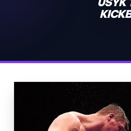
USYK 
KICKB