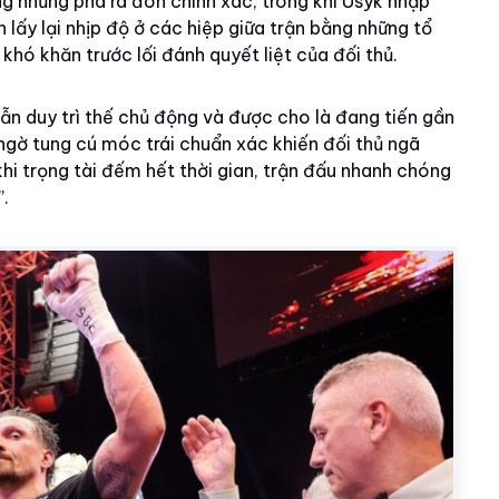
 những pha ra đòn chính xác, trong khi Usyk nhập
lấy lại nhịp độ ở các hiệp giữa trận bằng những tổ
khó khăn trước lối đánh quyết liệt của đối thủ.
ẫn duy trì thế chủ động và được cho là đang tiến gần
 ngờ tung cú móc trái chuẩn xác khiến đối thủ ngã
hi trọng tài đếm hết thời gian, trận đấu nhanh chóng
”.