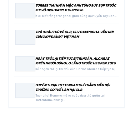
TORRES THÚ NHẬN VIỆC ANH TỪNG SUY SỤP TRƯỚC
KHI VÔ ĐỊCH WORLD CUP 2026
Ít ai biết rằng trong thời gian cùng đội tuyển Tây Ban…
TRẢ 3 CẦU THỦ VỀ CLB, HLV CAMPUCHIA VẪN NÓI
CỨNG KHI ĐẤU ĐT VIỆT NAM
NGÀY TRỞ LẠI TIẾP TỤC BỊ TRÌ HOÃN, ALCARAZ
KHIẾN NGƯỜI DÙNG LO LẮNG TRƯỚC US OPEN 2026
Kế hoạch trở lại thi đấu của Carlos Alcaraz tiếp tục bị…
HUYỀN THOẠI TOTTENHAM CHỈ THẲNG MẪU ĐỘI
TRƯỞNG CÓ THỂ LÀM HẠI CLB
Tương lai Romero mở ra cuộc đua thủ quân tại
Tottenham, nhưng…