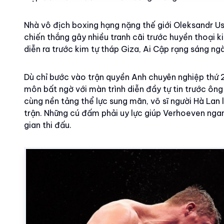
Nhà vô địch boxing hạng nặng thế giới Oleksandr U
chiến thắng gây nhiều tranh cãi trước huyền thoại
diễn ra trước kim tự tháp Giza, Ai Cập rạng sáng n
Dù chỉ bước vào trận quyền Anh chuyên nghiệp thứ 2
môn bất ngờ với màn trình diễn đầy tự tin trước ông 
cùng nền tảng thể lực sung mãn, võ sĩ người Hà Lan 
trận. Những cú đấm phải uy lực giúp Verhoeven ngan
gian thi đấu.