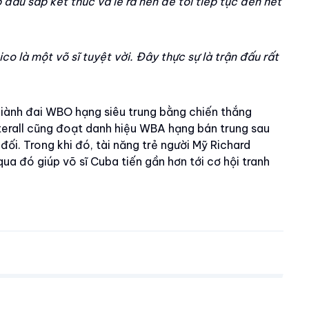
p đấu sắp kết thúc và lẽ ra nên để tôi tiếp tục đến hết
ico là một võ sĩ tuyệt vời. Đây thực sự là trận đấu rất
iành đai WBO hạng siêu trung bằng chiến thắng
erall cũng đoạt danh hiệu WBA hạng bán trung sau
ối. Trong khi đó, tài năng trẻ người Mỹ Richard
qua đó giúp võ sĩ Cuba tiến gần hơn tới cơ hội tranh