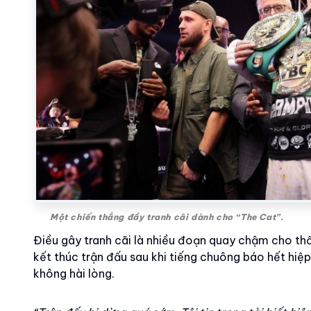
Một chiến thắng đầy tranh cãi dành cho “The Cat”.
Điều gây tranh cãi là nhiều đoạn quay chậm cho thấ
kết thúc trận đấu sau khi tiếng chuông báo hết hiệ
không hài lòng.