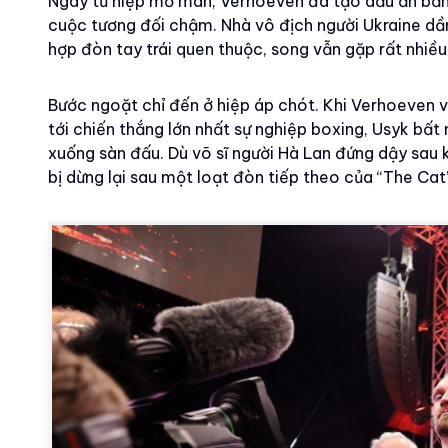
Ngay từ hiệp mở màn, Verhoeven đã tạo dấu ấn bằng
cuộc tương đối chậm. Nhà vô địch người Ukraine dần 
hợp đòn tay trái quen thuộc, song vẫn gặp rất nhiều 
Bước ngoặt chỉ đến ở hiệp áp chót. Khi Verhoeven v
tới chiến thắng lớn nhất sự nghiệp boxing, Usyk bất
xuống sàn đấu. Dù võ sĩ người Hà Lan đứng dậy sau k
bị dừng lại sau một loạt đòn tiếp theo của “The Cat