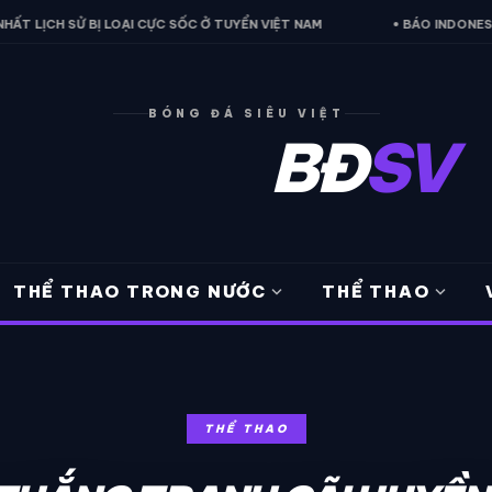
BỊ LOẠI CỰC SỐC Ở TUYỂN VIỆT NAM
• BÁO INDONESIA THỪA NHẬN 
BÓNG ĐÁ SIÊU VIỆT
BĐ
SV
expand_more
expand_more
THỂ THAO TRONG NƯỚC
THỂ THAO
THỂ THAO