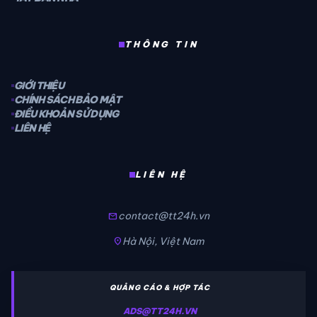
THÔNG TIN
GIỚI THIỆU
CHÍNH SÁCH BẢO MẬT
ĐIỀU KHOẢN SỬ DỤNG
LIÊN HỆ
LIÊN HỆ
contact@tt24h.vn
mail
Hà Nội, Việt Nam
location_on
QUẢNG CÁO & HỢP TÁC
ADS@TT24H.VN