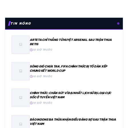
TIN NÓNG
ARTETA CHỈ THẲNG TỬ HUYỆT ARSENAL SAU TRẬN THUA
BETIS
image
schedule
10 GIỜ TRƯỚC
SÓNG GIÓ CHƯA TAN, FIFA CHÍNH THỨC BỊ TỐ DÀN XẾP
CHUNG KẾT WORLD CUP
image
schedule
10 GIỜ TRƯỚC
CHÍNH THỨC: CHÂN SÚT VĨ ĐẠI NHẤT LỊCH SỬ BỊ LOẠI CỰC
SỐC Ở TUYỂN VIỆT NAM
image
schedule
10 GIỜ TRƯỚC
BÁO INDONESIA THỪA NHẬN ĐIỀU ĐÁNG SỢ SAU TRẬN THUA
VIỆT NAM
image