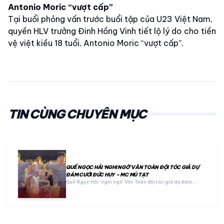
Antonio Moric “vượt cấp”
Tại buổi phỏng vấn trước buổi tập của U23 Việt Nam,
quyền HLV trưởng Đinh Hồng Vinh tiết lộ lý do cho tiền
vệ việt kiều 18 tuổi, Antonio Moric “vượt cấp”.
TIN CÙNG CHUYÊN MỤC
QUẾ NGỌC HẢI ‘NGHI NGỜ’ VĂN TOÀN ĐỘI TÓC GIẢ DỰ
ĐÁM CƯỚI ĐỨC HUY – MC MÙ TẠT
Quế Ngọc Hải ‘nghi ngờ’ Văn Toàn đội tóc giả dự đám…