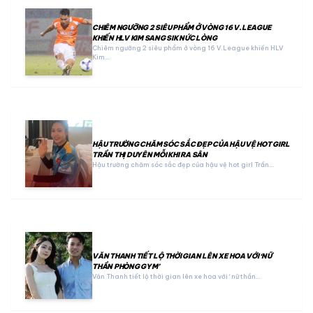
CHIÊM NGƯỠNG 2 SIÊU PHẨM Ở VÒNG 16 V.LEAGUE
KHIẾN HLV KIM SANG SIK NỨC LÒNG
Chiêm ngưỡng 2 siêu phẩm ở vòng 16 V.League khiến HLV
Kim…
HẬU TRƯỜNG CHĂM SÓC SẮC ĐẸP CỦA HẬU VỆ HOT GIRL
TRẦN THỊ DUYÊN MỖI KHI RA SÂN
Hậu trường chăm sóc sắc đẹp của hậu vệ hot girl Trần…
VĂN THANH TIẾT LỘ THỜI GIAN LÊN XE HOA VỚI ‘NỮ
THẦN PHÒNG GYM’
Văn Thanh tiết lộ thời gian lên xe hoa với ‘nữ thần…