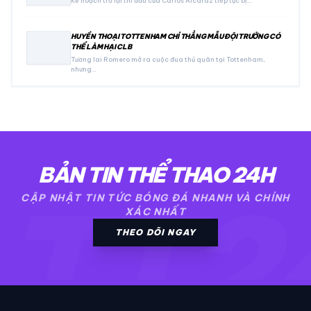
Kế hoạch trở lại thi đấu của Carlos Alcaraz tiếp tục bị…
HUYỀN THOẠI TOTTENHAM CHỈ THẲNG MẪU ĐỘI TRƯỞNG CÓ
THỂ LÀM HẠI CLB
Tương lai Romero mở ra cuộc đua thủ quân tại Tottenham,
nhưng…
BẢN TIN THỂ THAO 24H
TT2
CẬP NHẬT TIN TỨC BÓNG ĐÁ NHANH VÀ CHÍNH
XÁC NHẤT
THEO DÕI NGAY