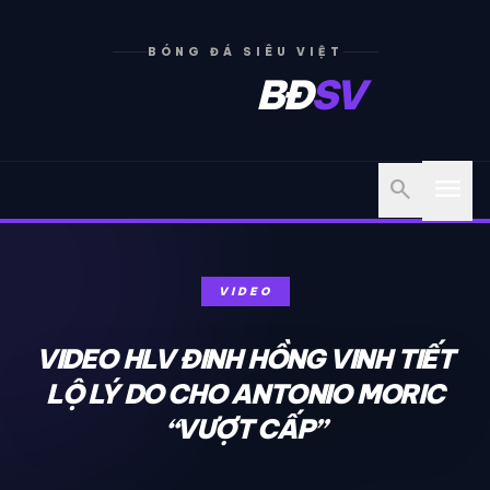
BÓNG ĐÁ SIÊU VIỆT
BĐ
SV
menu
search
VIDEO
VIDEO HLV ĐINH HỒNG VINH TIẾT
LỘ LÝ DO CHO ANTONIO MORIC
“VƯỢT CẤP”