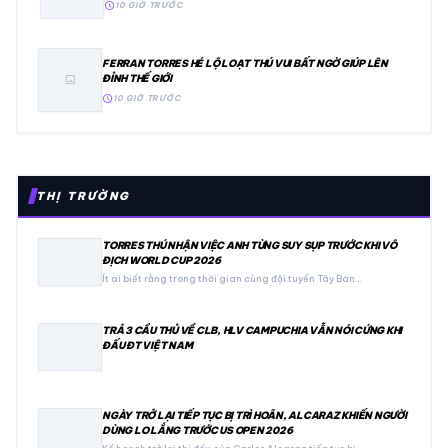
schedule
10 GIỜ TRƯỚC
FERRAN TORRES HÉ LỘ LOẠT THÚ VUI BẤT NGỜ GIÚP LÊN
ĐỈNH THẾ GIỚI
image
schedule
10 GIỜ TRƯỚC
THỊ TRƯỜNG
TORRES THÚ NHẬN VIỆC ANH TỪNG SUY SỤP TRƯỚC KHI VÔ
ĐỊCH WORLD CUP 2026
Ít ai biết rằng trong thời gian cùng đội tuyển Tây Ban…
TRẢ 3 CẦU THỦ VỀ CLB, HLV CAMPUCHIA VẪN NÓI CỨNG KHI
ĐẤU ĐT VIỆT NAM
NGÀY TRỞ LẠI TIẾP TỤC BỊ TRÌ HOÃN, ALCARAZ KHIẾN NGƯỜI
DÙNG LO LẮNG TRƯỚC US OPEN 2026