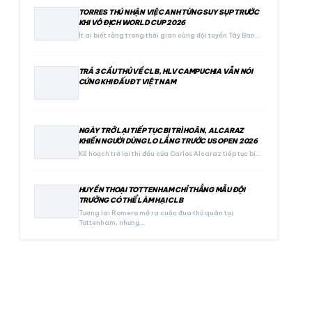
TORRES THÚ NHẬN VIỆC ANH TỪNG SUY SỤP TRƯỚC
KHI VÔ ĐỊCH WORLD CUP 2026
Ít ai biết rằng trong thời gian cùng đội tuyển Tây Ban…
TRẢ 3 CẦU THỦ VỀ CLB, HLV CAMPUCHIA VẪN NÓI
CỨNG KHI ĐẤU ĐT VIỆT NAM
NGÀY TRỞ LẠI TIẾP TỤC BỊ TRÌ HOÃN, ALCARAZ
KHIẾN NGƯỜI DÙNG LO LẮNG TRƯỚC US OPEN 2026
Kế hoạch trở lại thi đấu của Carlos Alcaraz tiếp tục bị…
HUYỀN THOẠI TOTTENHAM CHỈ THẲNG MẪU ĐỘI
TRƯỞNG CÓ THỂ LÀM HẠI CLB
Tương lai Romero mở ra cuộc đua thủ quân tại
Tottenham, nhưng…