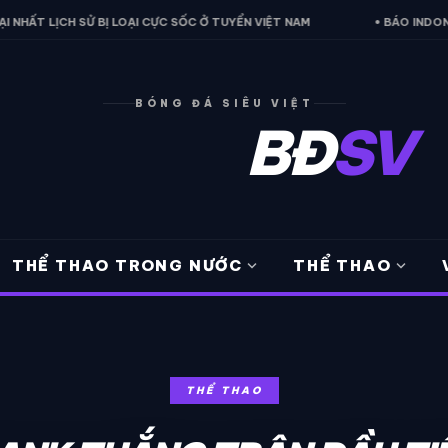
 SỬ BỊ LOẠI CỰC SỐC Ở TUYỂN VIỆT NAM
• BÁO INDONESIA THỪA N
BÓNG ĐÁ SIÊU VIỆT
BĐ
SV
expand_more
expand_more
THỂ THAO TRONG NƯỚC
THỂ THAO
THỂ THAO