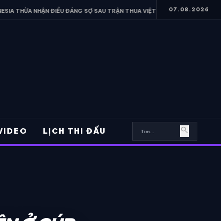
07.08.2026
HẬN ĐIỀU ĐÁNG SỢ SAU TRẬN THUA VIỆT NAM
• FERRAN TORRES H
search
VIDEO
LỊCH THI ĐẤU