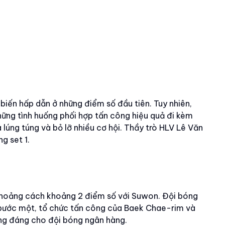
iến hấp dẫn ở những điểm số đầu tiên. Tuy nhiên,
hững tình huống phối hợp tấn công hiệu quả đi kèm
lúng túng và bỏ lỡ nhiều cơ hội. Thầy trò HLV Lê Văn
g set 1.
 khoảng cách khoảng 2 điểm số với Suwon. Đội bóng
t bước một, tổ chức tấn công của Baek Chae-rim và
xứng đáng cho đội bóng ngân hàng.